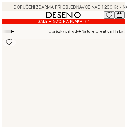
Skip
to
main
SALE - 50% NA PLAKÁTY*
content.
▸
▸
Obrázky přírody
Nature Creation Plakát
Product
images