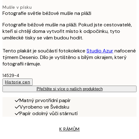
Mušle v písku
Fotografie světle béžové mušle na pláži
Fotografie béžové mušle na pláži. Pokud jste cestovatelé,
kteří si chtějí doma vytvořit místo k odpočinku, tyto
umělecké tisky se vám budou hodit.
Tento plakát je součástí fotokolekce
Studio Azur
nafocené
týmem Desenio. Dílo je vytištěno s bílým okrajem, který
fotografii rámuje.
14529-4
Historie cen
Přečtěte si více o našich produktech
Matný prvotřídní papír
Vyrobeno ve Švédsku
Papír odolný vůči stárnutí
K RÁMŮM