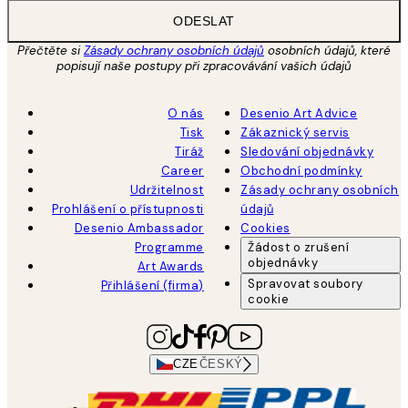
ODESLAT
Přečtěte si
Zásady ochrany osobních údajů
osobních údajů, které
popisují naše postupy při zpracovávání vašich údajů
O nás
Desenio Art Advice
Tisk
Zákaznický servis
Tiráž
Sledování objednávky
Career
Obchodní podmínky
Udržitelnost
Zásady ochrany osobních
Prohlášení o přístupnosti
údajů
Desenio Ambassador
Cookies
Programme
Žádost o zrušení
objednávky
Art Awards
Spravovat soubory
Přihlášení (firma)
cookie
CZE
ČESKÝ