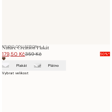
STUDIO COLLECTION
Nature Creation Plakát
179,50 Kč
359 Kč
50%*
Plakát
Plátno
Vybrat velikost