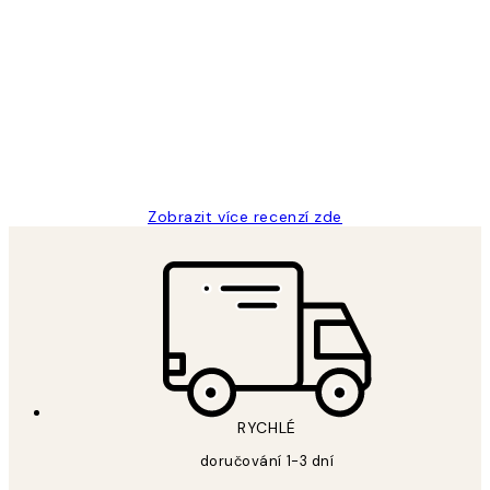
Ověřený kupující
Recenze
zákazníků
Perfection
3 dub
Lucia D
Zobrazit více recenzí zde
RYCHLÉ
doručování 1-3 dní