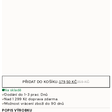
299
30x40 cm
59
353,50
40x50 cm
70
489,50
50x70 cm
97
653,50
70x100 cm
1 30
Frame
options
PŘIDAT DO KOŠÍKU
-
179,50 KČ
359 KČ
Na skladě
Dodání do 1-3 prac. Dnů
Nad 1 299 Kč doprava zdarma.
Možnost vrácení zboží do 90 dnů
POPIS VÝROBKU