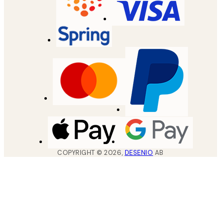
COPYRIGHT ©
2026
,
DESENIO
AB