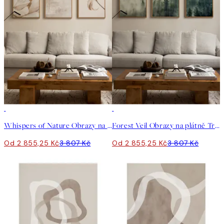
-25%
-25%
Whispers of Nature Obrazy na plátně Trio
Forest Veil Obrazy na plátně Trio
Od 2 855,25 Kč
3 807 Kč
Od 2 855,25 Kč
3 807 Kč