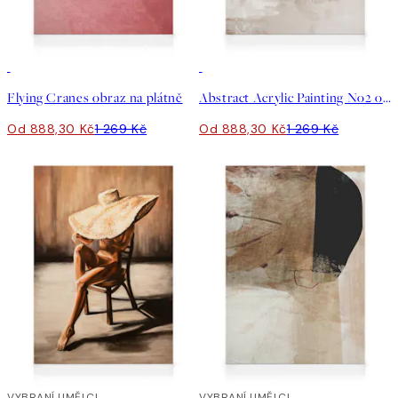
30%*
30%*
Flying Cranes obraz na plátně
Abstract Acrylic Painting No2 obraz na plátně
Od 888,30 Kč
1 269 Kč
Od 888,30 Kč
1 269 Kč
30%*
VYBRANÍ UMĚLCI
30%*
VYBRANÍ UMĚLCI