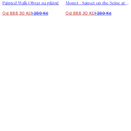
Painted Walk Obraz na plátně
Monet - Sunset on the Seine at Lavacourt obraz na plátně
Od 888,30 Kč
1 269 Kč
Od 888,30 Kč
1 269 Kč