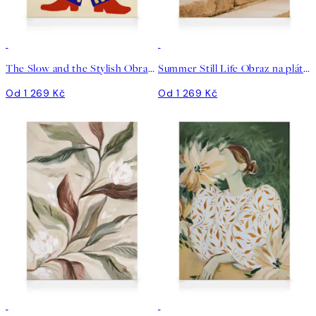
The Slow and the Stylish Obraz na plátně
Summer Still Life Obraz na plátně
Od 1 269 Kč
Od 1 269 Kč
30%*
30%*