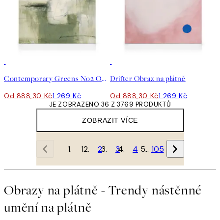
30%*
30%*
Contemporary Greens No2 Obraz na plátně
Drifter Obraz na plátně
Od 888,30 Kč
1 269 Kč
Od 888,30 Kč
1 269 Kč
JE ZOBRAZENO 36 Z 3769 PRODUKTŮ
ZOBRAZIT VÍCE
1
2
3
4
…
105
Obrazy na plátně - Trendy nástěnné
umění na plátně