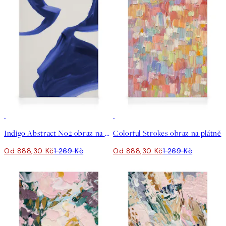
30%*
30%*
Indigo Abstract No2 obraz na plátně
Colorful Strokes obraz na plátně
Od 888,30 Kč
1 269 Kč
Od 888,30 Kč
1 269 Kč