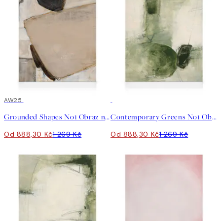
30%*
AW25
30%*
Grounded Shapes No1 Obraz na plátně
Contemporary Greens No1 Obraz na plátně
Od 888,30 Kč
1 269 Kč
Od 888,30 Kč
1 269 Kč