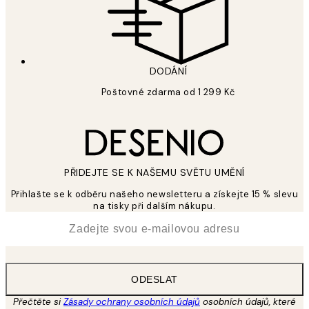
DODÁNÍ
Poštovné zdarma od 1 299 Kč
PŘIDEJTE SE K NAŠEMU SVĚTU UMĚNÍ
Přihlašte se k odběru našeho newsletteru a získejte 15 % slevu
na tisky při dalším nákupu.
*
Email
ODESLAT
Přečtěte si
Zásady ochrany osobních údajů
osobních údajů, které