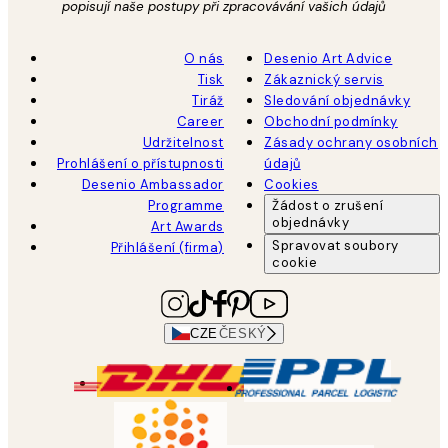
popisují naše postupy při zpracovávání vašich údajů
O nás
Desenio Art Advice
Tisk
Zákaznický servis
Tiráž
Sledování objednávky
Career
Obchodní podmínky
Udržitelnost
Zásady ochrany osobních
Prohlášení o přístupnosti
údajů
Desenio Ambassador
Cookies
Programme
Žádost o zrušení
objednávky
Art Awards
Spravovat soubory
Přihlášení (firma)
cookie
CZE
ČESKÝ