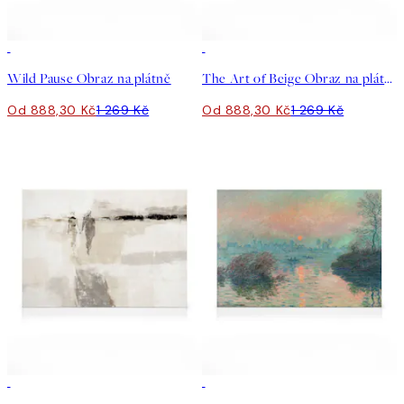
30%*
30%*
Wild Pause Obraz na plátně
The Art of Beige Obraz na plátně
Od 888,30 Kč
1 269 Kč
Od 888,30 Kč
1 269 Kč
30%*
30%*