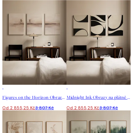
-25%
-25%
Figures on the Horizon Obrazy na plátně Trio
Midnight Ink Obrazy na plátně Trio
Od 2 855,25 Kč
3 807 Kč
Od 2 855,25 Kč
3 807 Kč