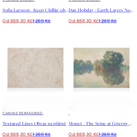
Sofia Larsson - Keep Chillin' obraz na plátně
Dan Hobday - Earth Layers No3 Obraz na plátně
Od 888,30 Kč
1 269 Kč
Od 888,30 Kč
1 269 Kč
30%*
CANVAS REIMAGINED
30%*
Textured Lines Obraz na plátně
Monet - The Seine at Giverny obraz na plátně
Od 888,30 Kč
1 269 Kč
Od 888,30 Kč
1 269 Kč