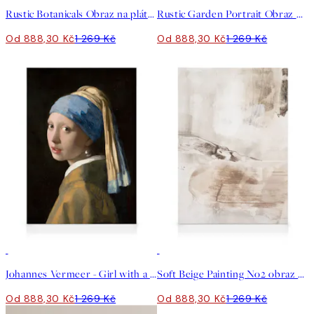
Rustic Botanicals Obraz na plátně
Rustic Garden Portrait Obraz na plátně
Od 888,30 Kč
1 269 Kč
Od 888,30 Kč
1 269 Kč
30%*
30%*
Johannes Vermeer - Girl with a Pearl Earring obraz na plátně
Soft Beige Painting No2 obraz na plátně
Od 888,30 Kč
1 269 Kč
Od 888,30 Kč
1 269 Kč