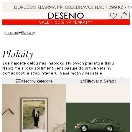
Skip
to
main
SALE - 50% NA PLAKÁTY*
content.
▸
Desenio
Plakáty
Plakáty
Zde najdete celou naši nabídku stylových plakátů a tisků!
Nabízíme široký sortiment, jenž pasuje do drtivé většiny
domácností a stylů interiéru. Naše motivy neustále
aktualizujeme a doplňujeme o populární tisky a exkluzivní motivy,
Přečtěte si více
Všechny kategorie
Filtrovat & Seřadit
abyste jakožto zákazníci vždy mohli najít něco, co sedne právě
vám! Dodejte vašim zdem kumšt a vyzdobte je módními plakáty
od Desenia!