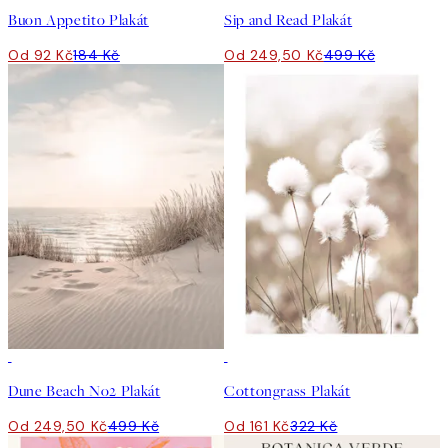
Buon Appetito Plakát
Sip and Read Plakát
Od 92 Kč
184 Kč
Od 249,50 Kč
499 Kč
50%*
50%*
Dune Beach No2 Plakát
Cottongrass Plakát
Od 249,50 Kč
499 Kč
Od 161 Kč
322 Kč