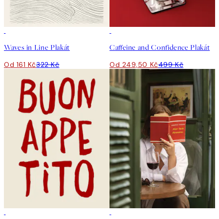
50%*
50%*
Waves in Line Plakát
Caffeine and Confidence Plakát
Od 161 Kč
322 Kč
Od 249,50 Kč
499 Kč
50%*
50%*