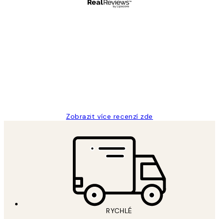
Ověřený kupující
Recenze
zákazníků
Perfection
3 dub
Lucia D
Zobrazit více recenzí zde
RYCHLÉ