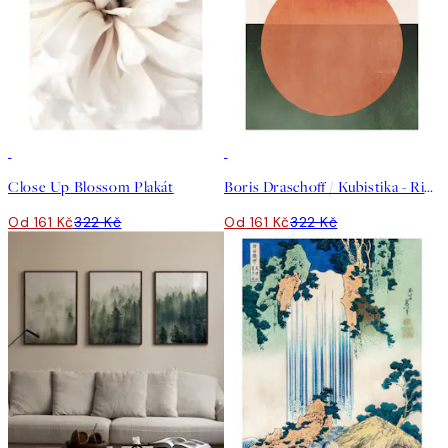
50%*
50%*
Close Up Blossom Plakát
Boris Draschoff / Kubistika - Rising Plakát
Od 161 Kč
322 Kč
Od 161 Kč
322 Kč