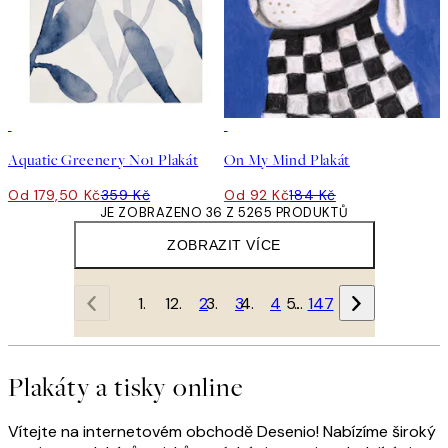
50%*
50%*
Aquatic Greenery No1 Plakát
On My Mind Plakát
Od 179,50 Kč
359 Kč
Od 92 Kč
184 Kč
JE ZOBRAZENO 36 Z 5265 PRODUKTŮ
ZOBRAZIT VÍCE
1
2
3
4
…
147
Plakáty a tisky online
Vítejte na internetovém obchodě Desenio! Nabízíme široký