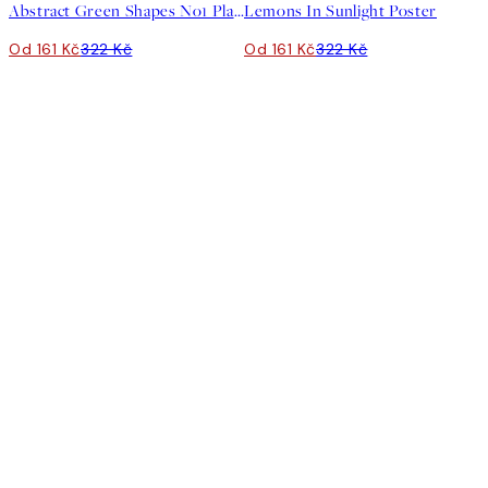
Abstract Green Shapes No1 Plakát
Lemons In Sunlight Poster
Od 161 Kč
322 Kč
Od 161 Kč
322 Kč