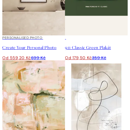
20%*
PERSONALISED PHOTO
Vytvořte Umění
50%*
Create Your Personal Photo
911 Classic Green Plakát
Od 559,20 Kč
699 Kč
Od 179,50 Kč
359 Kč