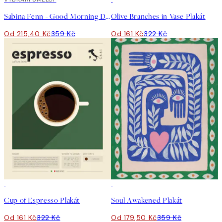
Sabina Fenn - Good Morning Dive Plakát
Olive Branches in Vase Plakát
Od 215,40 Kč
359 Kč
Od 161 Kč
322 Kč
50%*
50%*
Cup of Espresso Plakát
Soul Awakened Plakát
Od 161 Kč
322 Kč
Od 179,50 Kč
359 Kč