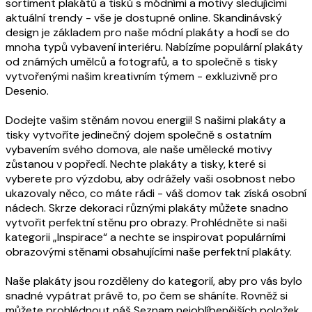
sortiment plakátů a tisků s módními a motivy sledujícími
aktuální trendy - vše je dostupné online. Skandinávský
design je základem pro naše módní plakáty a hodí se do
mnoha typů vybavení interiéru. Nabízíme populární plakáty
od známých umělců a fotografů, a to společně s tisky
vytvořenými našim kreativním týmem - exkluzivně pro
Desenio.
Dodejte vašim stěnám novou energii! S našimi plakáty a
tisky vytvoříte jedinečný dojem společně s ostatním
vybavením svého domova, ale naše umělecké motivy
zůstanou v popředí. Nechte plakáty a tisky, které si
vyberete pro výzdobu, aby odrážely vaši osobnost nebo
ukazovaly něco, co máte rádi - váš domov tak získá osobní
nádech. Skrze dekoraci různými plakáty můžete snadno
vytvořit perfektní stěnu pro obrazy. Prohlédněte si naši
kategorii „Inspirace“ a nechte se inspirovat populárními
obrazovými stěnami obsahujícími naše perfektní plakáty.
Naše plakáty jsou rozděleny do kategorií, aby pro vás bylo
snadné vypátrat právě to, po čem se sháníte. Rovněž si
můžete prohlédnout náš Seznam nejoblíbenějších položek,