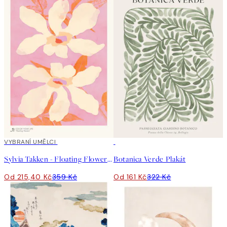
40%*
VYBRANÍ UMĚLCI
50%*
Sylvia Takken - Floating Flowers Plakát
Botanica Verde Plakát
Od 215,40 Kč
359 Kč
Od 161 Kč
322 Kč