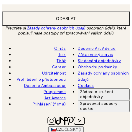
ODESLAT
Přečtěte si
Zásady ochrany osobních údajů
osobních údajů, které
popisují naše postupy při zpracovávání vašich údajů
O nás
Desenio Art Advice
Tisk
Zákaznický servis
Tiráž
Sledování objednávky
Career
Obchodní podmínky
Udržitelnost
Zásady ochrany osobních
Prohlášení o přístupnosti
údajů
Desenio Ambassador
Cookies
Programme
Žádost o zrušení
objednávky
Art Awards
Spravovat soubory
Přihlášení (firma)
cookie
CZE
ČESKÝ