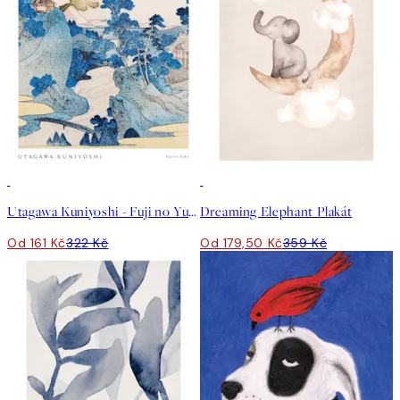
50%*
50%*
Utagawa Kuniyoshi - Fuji no Yukei Plakát
Dreaming Elephant Plakát
Od 161 Kč
322 Kč
Od 179,50 Kč
359 Kč