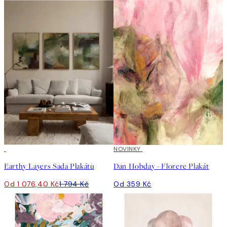
-40%
NOVINKY
Earthy Layers Sada Plakátů
Dan Hobday - Florere Plakát
Od 1 076,40 Kč
1 794 Kč
Od 359 Kč