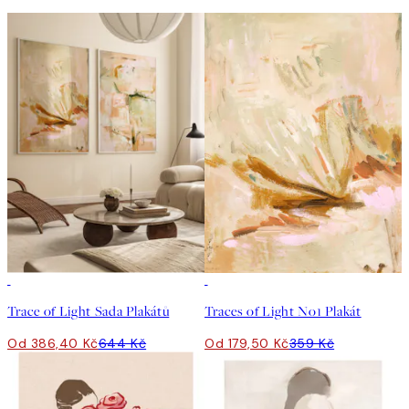
-40%
50%*
Trace of Light Sada Plakátů
Traces of Light No1 Plakát
Od 386,40 Kč
644 Kč
Od 179,50 Kč
359 Kč