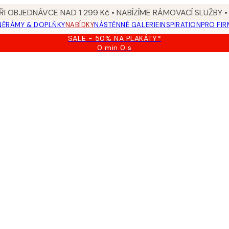
I OBJEDNÁVCE NAD 1 299 Kč • NABÍZÍME RÁMOVACÍ SLUŽBY •
NĚ
RÁMY & DOPLŇKY
NABÍDKY
NÁSTĚNNÉ GALERIE
INSPIRATION
PRO FIR
SALE - 50% NA PLAKÁTY*
0 min
0 s
Platné
do:
2026-
08-
09