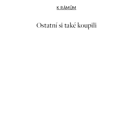
K RÁMŮM
Ostatní si také koupili