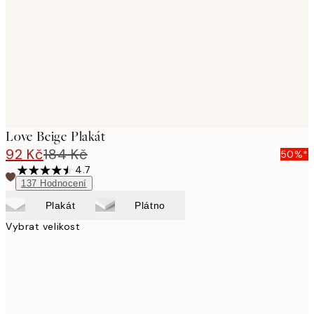
images
Love Beige Plakát
92 Kč
184 Kč
50%*
4.7
137
Hodnocení
Plakát
Plátno
Vybrat velikost