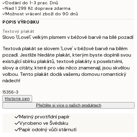
Dodání do 1-3 prac. Dnů
Nad 1 299 Kč doprava zdarma.
Možnost vrácení zboží do 90 dnů
POPIS VÝROBKU
Textový plakát
Slovo \'Love\' velkým písmem v béžové barvě na bílé pozadí
Textová plakát se slovem 'Love' v béžové barvě na bílém
pozadí. Jestliže hledáte plakát, kterým byste doplnili svou
existující sbírku plakátů, textové plakáty s poselstvími,
slovy a citáty, které pro vás něco znamenají, jsou skvělou
volbou. Tento plakát dodá vašemu domovu romantický
nádech!
15356-3
Historie cen
Přečtěte si více o našich produktech
Matný prvotřídní papír
Vyrobeno ve Švédsku
Papír odolný vůči stárnutí