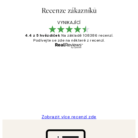
Recenze zákazníků
VYNIKAJÍCÍ
4.4 z 5 hvězdiček
Na základě 108386 recenzí.
Podívejte se zde na některé z recenzí.
Ověřený kupující
Recenze
zákazníků
Perfection
3 dub
Lucia D
Zobrazit více recenzí zde