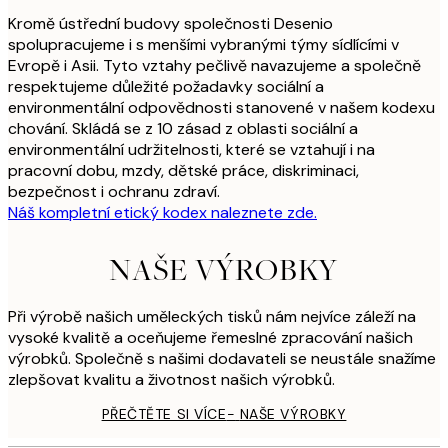
Kromě ústřední budovy společnosti Desenio
spolupracujeme i s menšími vybranými týmy sídlícími v
Evropě i Asii. Tyto vztahy pečlivě navazujeme a společně
respektujeme důležité požadavky sociální a
environmentální odpovědnosti stanovené v našem kodexu
chování. Skládá se z 10 zásad z oblasti sociální a
environmentální udržitelnosti, které se vztahují i na
pracovní dobu, mzdy, dětské práce, diskriminaci,
bezpečnost i ochranu zdraví.
Náš kompletní etický kodex naleznete zde.
NAŠE VÝROBKY
Při výrobě našich uměleckých tisků nám nejvíce záleží na
vysoké kvalitě a oceňujeme řemeslné zpracování našich
výrobků. Společně s našimi dodavateli se neustále snažíme
zlepšovat kvalitu a životnost našich výrobků.
PŘEČTĚTE SI VÍCE
-
NAŠE VÝROBKY