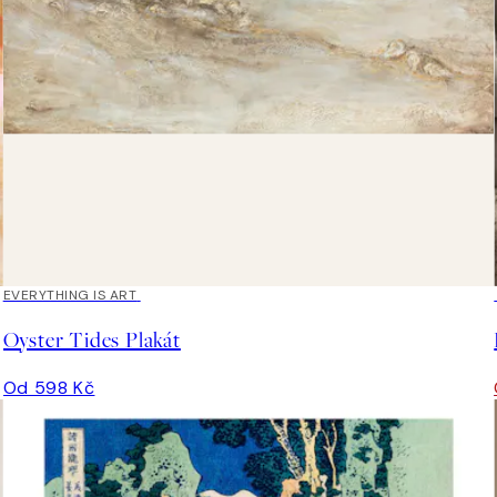
EVERYTHING IS ART
Oyster Tides Plakát
Od 598 Kč