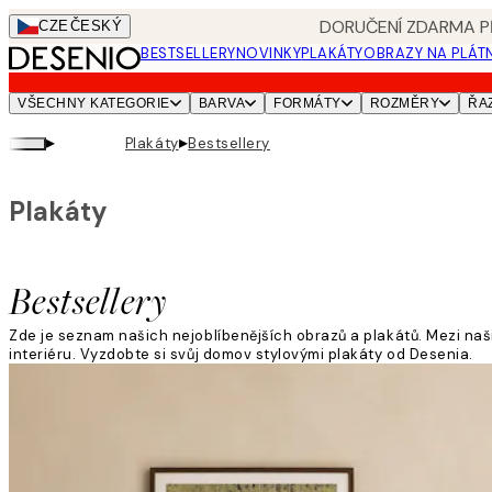
Skip
DORUČENÍ ZDARMA PŘ
CZE
ČESKÝ
to
BESTSELLERY
NOVINKY
PLAKÁTY
OBRAZY NA PLÁT
main
content.
VŠECHNY KATEGORIE
BARVA
FORMÁTY
ROZMĚRY
ŘA
▸
▸
Plakáty
Bestsellery
Plakáty
Bestsellery
Zde je seznam našich nejoblíbenějších obrazů a plakátů. Mezi na
interiéru. Vyzdobte si svůj domov stylovými plakáty od Desenia.