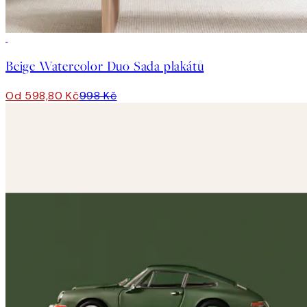
-40%
Beige Watercolor Duo Sada plakátů
Od 598,80 Kč
998 Kč