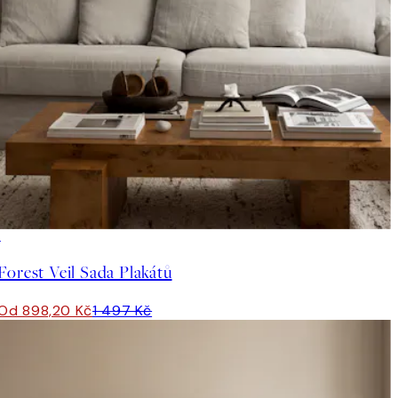
-40%
Forest Veil Sada Plakátů
Od 898,20 Kč
1 497 Kč