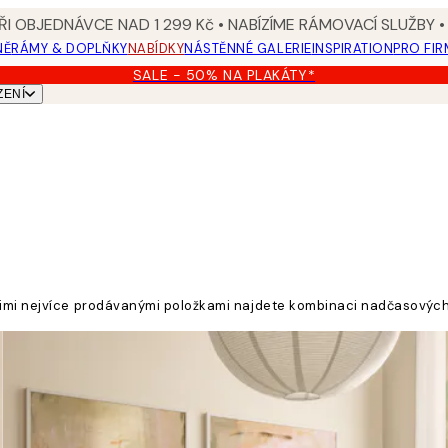
I OBJEDNÁVCE NAD 1 299 Kč • NABÍZÍME RÁMOVACÍ SLUŽBY •
NĚ
RÁMY & DOPLŇKY
NABÍDKY
NÁSTĚNNÉ GALERIE
INSPIRATION
PRO FIR
SALE - 50% NA PLAKÁTY*
ZENÍ
šimi nejvíce prodávanými položkami najdete kombinaci nadčasových 