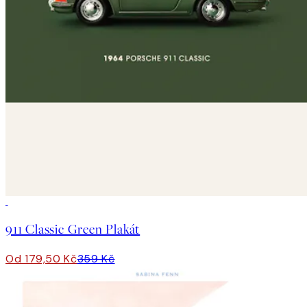
50%*
911 Classic Green Plakát
Od 179,50 Kč
359 Kč