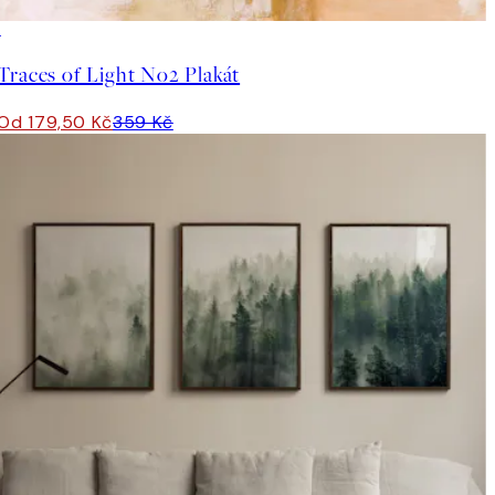
50%*
Traces of Light No2 Plakát
Od 179,50 Kč
359 Kč