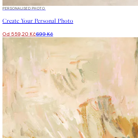
20%*
PERSONALISED PHOTO
Vytvořte Umění
Create Your Personal Photo
Od 559,20 Kč
699 Kč