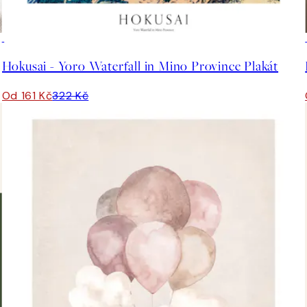
50%*
Hokusai - Yoro Waterfall in Mino Province Plakát
Od 161 Kč
322 Kč