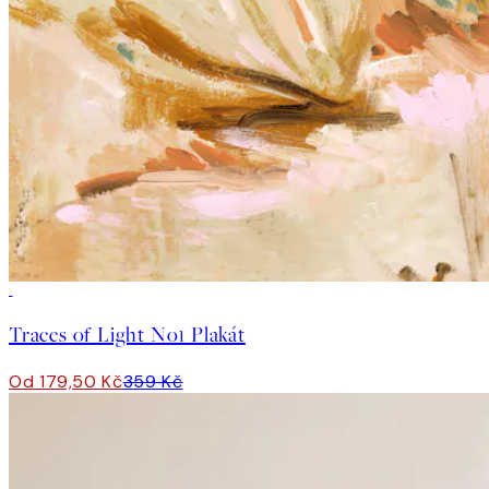
50%*
Traces of Light No1 Plakát
Od 179,50 Kč
359 Kč