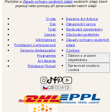
Přečtěte si
Zásady ochrany osobních údajů
osobních údajů, které
popisují naše postupy při zpracovávání vašich údajů
O nás
Desenio Art Advice
Tisk
Zákaznický servis
Tiráž
Sledování objednávky
Career
Obchodní podmínky
Udržitelnost
Zásady ochrany osobních
Prohlášení o přístupnosti
údajů
Desenio Ambassador
Cookies
Programme
Žádost o zrušení
objednávky
Art Awards
Spravovat soubory
Přihlášení (firma)
cookie
CZE
ČESKÝ