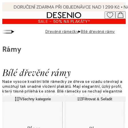
Skip
to
main
SALE - 50% NA PLAKÁTY*
content.
▸
▸
Dřevěné rámečky
Bílé dřevěné rámy
Rámy
Bílé dřevěné rámy
Naše vysoce kvalitní bílé rámečky ze dřeva se vzadu otevírají a
umožňují tak snadné vložení plakátů. Mají elegantní, úzký profil,
který těsně přiléhá ke stěně. Bílé rámečky se nechají elegantně
kombinovat s našimi dubovými rámečky a dodají tak Vaší
Přečtěte si více
Všechny kategorie
Filtrovat & Seřadit
nástěnné koláži stylový, skandinávský vzhled.