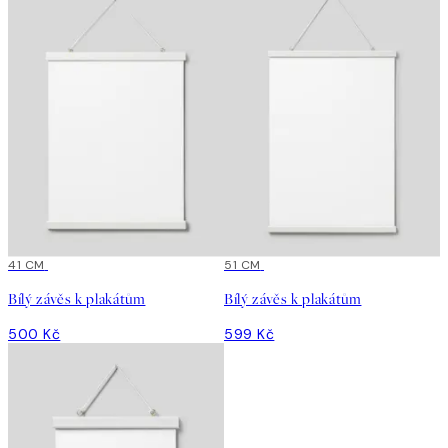
41 CM
51 CM
Bílý závěs k plakátům
Bílý závěs k plakátům
500 Kč
599 Kč