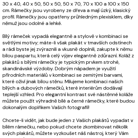
30 x 40, 40 x 50, 50 x 50, 50 x 70, 70 x 100 a 100 x 150
cm. Rámečky jsou vyrobeny ze dřeva a mají úzký, klasický
profil. Rámečky jsou opatřeny průhledným plexisklem, díky
němuž jsou odolné a lehké.
Bílý rámeček vypadá elegantně a stylově v kombinaci se
světlými motivy; máte-li však plakát v tmavších odstínech
a rádi byste jej zvýraznili a vkusně doplnili, zakupte k němu
bílou paspartu, která celý výjev elegantně zdůrazní. Koláž z
plakátů s bílými rámečky je typickým prvkem strohé,
skandinávské výzdoby. Dobrým nápadem je využití
přírodních materiálů v kombinaci se zemitými barvami,
které oživí jinak bílou stěnu. Milujeme kombinaci našich
bílých a dubových rámečků, které interiérům dodávají
teplejší vzhled. Pro elegantní kontrast své nástěnné koláže
můžete použít výhradně bílé a černé rámečky, které budou
dokonalým doplňkem Vašich fotografií!
Chcete-li vidět, jak bude jeden z Vašich plakátů vypadat v
bílém rámečku, nebo pokud chcete zkombinovat několik
svých plakátů, můžete vyzkoušet náš nástroj, který Vám