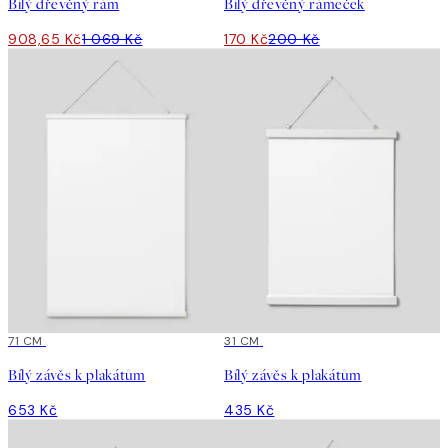
Bílý dřevěný rám
Bílý dřevěný rámeček
908,65 Kč
1 069 Kč
170 Kč
200 Kč
71 CM
31 CM
Bílý závěs k plakátům
Bílý závěs k plakátům
653 Kč
435 Kč