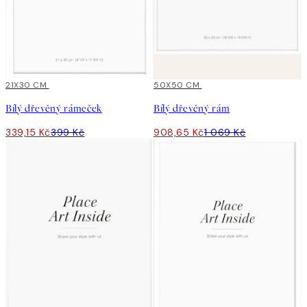
15%*
21X30 CM
15%*
50X50 CM
Bílý dřevěný rámeček
Bílý dřevěný rám
339,15 Kč
399 Kč
908,65 Kč
1 069 Kč