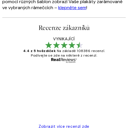
pomocí různých šablon zobrazí Vaše plakáty zarámované
ve vybraných rámečcích –
klepněte sem
!
Recenze zákazníků
VYNIKAJÍCÍ
4.4 z 5 hvězdiček
Na základě 108386 recenzí.
Podívejte se zde na některé z recenzí.
Ověřený kupující
Recenze
zákazníků
Perfection
3 dub
Lucia D
Zobrazit více recenzí zde