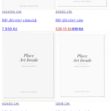
100X150 CM
15%*
30X40 CM
Bílý dřevěný rámeček
Bílý dřevěný rám
7 959 Kč
526,15 Kč
619 Kč
15%*
40X50 CM
15%*
13X18 CM