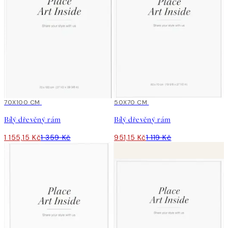
15%*
70X100 CM
15%*
50X70 CM
Bílý dřevěný rám
Bílý dřevěný rám
1 155,15 Kč
1 359 Kč
951,15 Kč
1 119 Kč