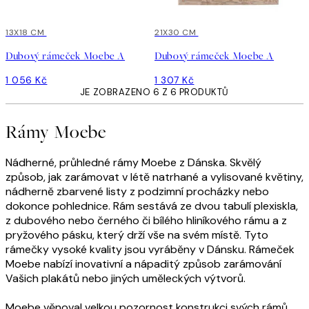
13X18 CM
21X30 CM
Dubový rámeček Moebe A
Dubový rámeček Moebe A
1 056 Kč
1 307 Kč
JE ZOBRAZENO 6 Z 6 PRODUKTŮ
Rámy Moebe
Nádherné, průhledné rámy Moebe z Dánska. Skvělý
způsob, jak zarámovat v létě natrhané a vylisované květiny,
nádherně zbarvené listy z podzimní procházky nebo
dokonce pohlednice. Rám sestává ze dvou tabulí plexiskla,
z dubového nebo černého či bílého hliníkového rámu a z
pryžového pásku, který drží vše na svém místě. Tyto
rámečky vysoké kvality jsou vyráběny v Dánsku. Rámeček
Moebe nabízí inovativní a nápaditý způsob zarámování
Vašich plakátů nebo jiných uměleckých výtvorů.
Moebe věnoval velkou pozornost konstrukci svých rámů,