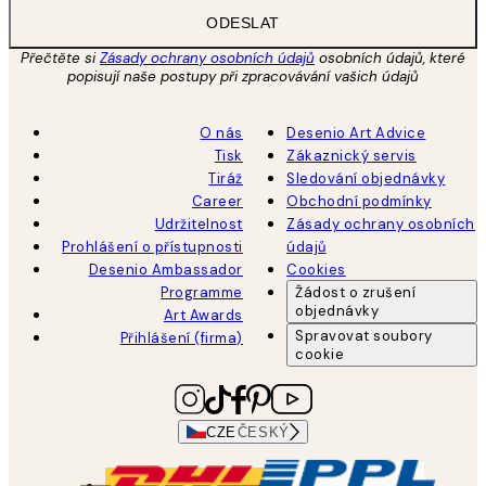
ODESLAT
Přečtěte si
Zásady ochrany osobních údajů
osobních údajů, které
popisují naše postupy při zpracovávání vašich údajů
O nás
Desenio Art Advice
Tisk
Zákaznický servis
Tiráž
Sledování objednávky
Career
Obchodní podmínky
Udržitelnost
Zásady ochrany osobních
Prohlášení o přístupnosti
údajů
Desenio Ambassador
Cookies
Programme
Žádost o zrušení
objednávky
Art Awards
Spravovat soubory
Přihlášení (firma)
cookie
CZE
ČESKÝ