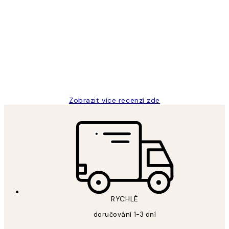
Ověřený kupující
Recenze
zákazníků
Perfection
3 dub
Lucia D
Zobrazit více recenzí zde
RYCHLÉ
doručování 1-3 dní