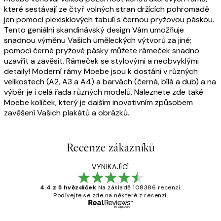
které sestávají ze čtyř volných stran držících pohromadě
jen pomocí plexisklových tabulí s černou pryžovou páskou.
Tento geniální skandinávský design Vám umožňuje
snadnou výměnu Vašich uměleckých výtvorů za jiné;
pomocí černé pryžové pásky můžete rámeček snadno
uzavřít a zavěsit. Rámeček se stylovými a neobvyklými
detaily! Moderní rámy Moebe jsou k dostání v různých
velikostech (A2, A3 a A4) a barvách (černá, bílá a dub) a na
výběr je i celá řada různých modelů. Naleznete zde také
Moebe kolíček, který je dalším inovativním způsobem
zavěšení Vašich plakátů a obrázků.
Recenze zákazníků
VYNIKAJÍCÍ
4.4 z 5 hvězdiček
Na základě 108386 recenzí.
Podívejte se zde na některé z recenzí.