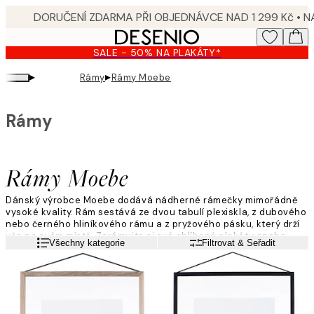
Skip
to
main
SALE - 50% NA PLAKÁTY*
content.
▸
▸
Rámy
Rámy Moebe
Rámy
Rámy Moebe
Dánský výrobce Moebe dodává nádherné rámečky mimořádně
vysoké kvality. Rám sestává ze dvou tabulí plexiskla, z dubového
nebo černého hliníkového rámu a z pryžového pásku, který drží
vše na svém místě. Zarámujte si své oblíbené plakáty anebo
Přečtěte si více
Všechny kategorie
Filtrovat & Seřadit
třeba vylisované květiny a zavěste je buď na stěnu, nebo je
postavte na okno.