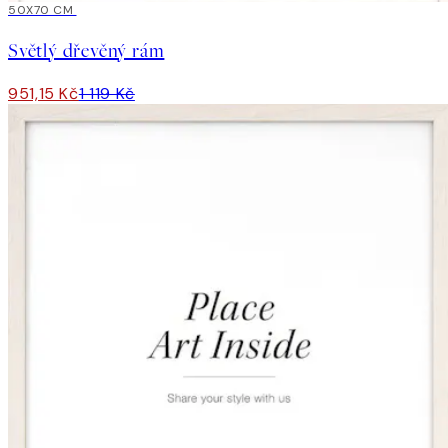
15%*
50X70 CM
Světlý dřevěný rám
951,15 Kč
1 119 Kč