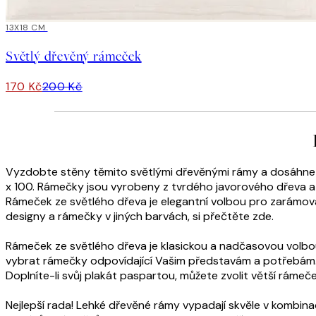
15%*
13X18 CM
Světlý dřevěný rámeček
170 Kč
200 Kč
Vyzdobte stěny těmito světlými dřevěnými rámy a dosáhnete 
x 100. Rámečky jsou vyrobeny z tvrdého javorového dřeva a ma
Rámeček ze světlého dřeva je elegantní volbou pro zarámování
designy a rámečky v jiných barvách, si přečtěte zde.
Rámeček ze světlého dřeva je klasickou a nadčasovou volbou
vybrat rámečky odpovídající Vašim představám a potřebám. M
Doplníte-li svůj plakát paspartou, můžete zvolit větší rámeč
Nejlepší rada! Lehké dřevěné rámy vypadají skvěle v kombina