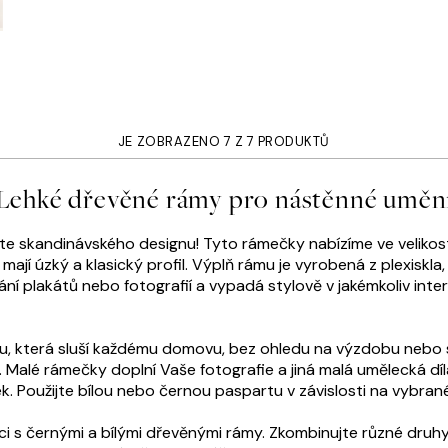
JE ZOBRAZENO 7 Z 7 PRODUKTŮ
Lehké dřevěné rámy pro nástěnné uměn
skandinávského designu! Tyto rámečky nabízíme ve velikostech
jí úzký a klasický profil. Výplň rámu je vyrobená z plexiskla
 plakátů nebo fotografií a vypadá stylově v jakémkoliv interi
, která sluší každému domovu, bez ohledu na výzdobu nebo st
alé rámečky doplní Vaše fotografie a jiná malá umělecká díl
ek. Použijte bílou nebo černou paspartu v závislosti na vybra
ci s černými a bílými dřevěnými rámy. Zkombinujte různé druh