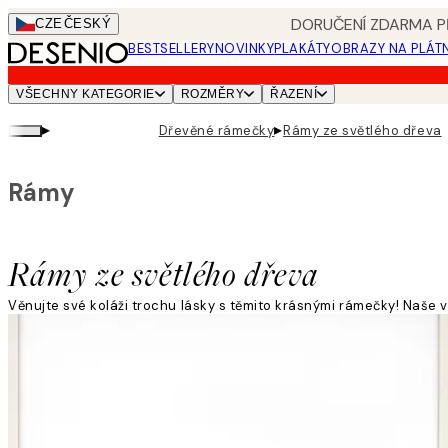
Skip
DORUČENÍ ZDARMA PŘ
CZE
ČESKÝ
to
BESTSELLERY
NOVINKY
PLAKÁTY
OBRAZY NA PLÁT
main
content.
VŠECHNY KATEGORIE
ROZMĚRY
ŘAZENÍ
▸
▸
Dřevěné rámečky
Rámy ze světlého dřeva
Rámy
Rámy ze světlého dřeva
Věnujte své koláži trochu lásky s těmito krásnými rámečky! Naše v