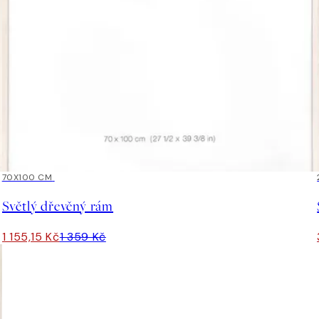
15%*
70X100 CM
Světlý dřevěný rám
1 155,15 Kč
1 359 Kč