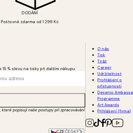
DODÁNÍ
Poštovné zdarma od 1 299 Kč
O nás
Tisk
Tiráž
Career
 15 % slevu na tisky při dalším nákupu.
Udržitelnost
Prohlášení o
přístupnosti
Desenio Ambassa
Programme
Art Awards
 které popisují naše postupy při zpracovávání
Přihlášení (firma)
CZE
ČESKÝ