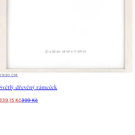
15%*
21X30 CM
Světlý dřevěný rámeček
339,15 Kč
399 Kč