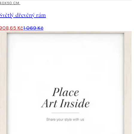
15%*
40X50 CM
Světlý dřevěný rám
908,65 Kč
1 069 Kč