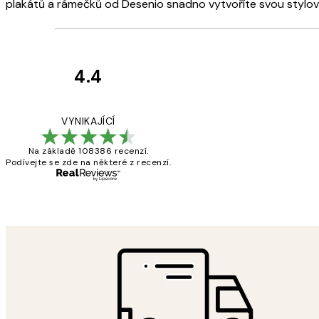
plakátů a rámečků od Desenio snadno vytvoříte svou stylov
4.4
Recenze
zákazníků
Perfection
VYNIKAJÍCÍ
Na základě 108386 recenzí.
Podívejte se zde na některé z recenzí.
3 dub
Lucia D