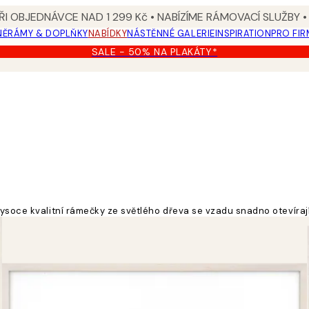
I OBJEDNÁVCE NAD 1 299 Kč • NABÍZÍME RÁMOVACÍ SLUŽBY •
NĚ
RÁMY & DOPLŇKY
NABÍDKY
NÁSTĚNNÉ GALERIE
INSPIRATION
PRO FIR
SALE - 50% NA PLAKÁTY*
ysoce kvalitní rámečky ze světlého dřeva se vzadu snadno otevírají