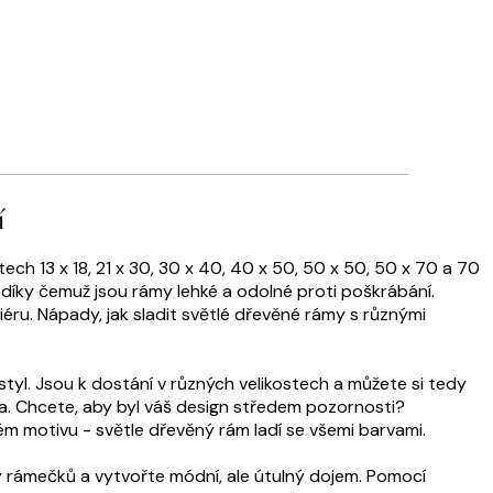
í
 13 x 18, 21 x 30, 30 x 40, 40 x 50, 50 x 50, 50 x 70 a 70
, díky čemuž jsou rámy lehké a odolné proti poškrábání.
éru. Nápady, jak sladit světlé dřevěné rámy s různými
yl. Jsou k dostání v různých velikostech a můžete si tedy
a. Chcete, aby byl váš design středem pozornosti?
ném motivu - světle dřevěný rám ladí se všemi barvami.
y rámečků a vytvořte módní, ale útulný dojem. Pomocí