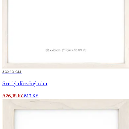
15%*
30X40 CM
Světlý dřevěný rám
526,15 Kč
619 Kč