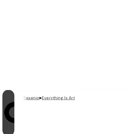
▸
Desenio
Everything Is Art
Looping je zapnutý