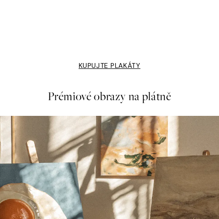
Moder Jord Plakát
Od 598 Kč
KUPUJTE PLAKÁTY
Prémiové obrazy na plátně