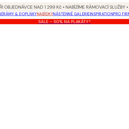
I OBJEDNÁVCE NAD 1 299 Kč • NABÍZÍME RÁMOVACÍ SLUŽBY •
NĚ
RÁMY & DOPLŇKY
NABÍDKY
NÁSTĚNNÉ GALERIE
INSPIRATION
PRO FIR
SALE - 50% NA PLAKÁTY*