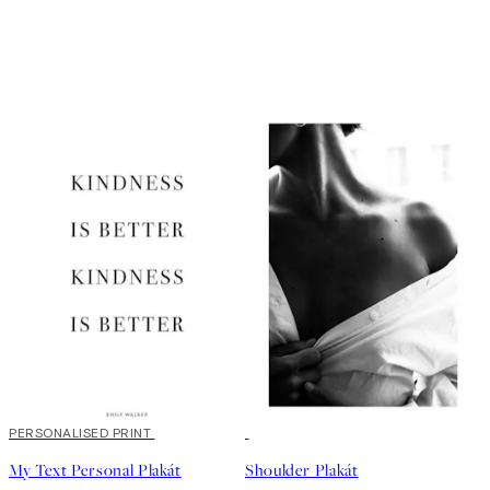
20%*
PERSONALISED PRINT
50%*
My Text Personal Plakát
Shoulder Plakát