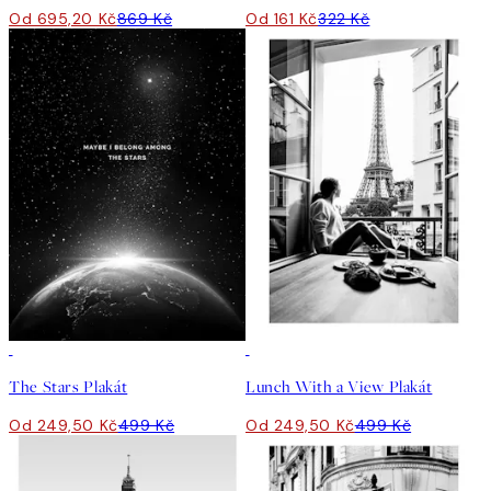
Od 695,20 Kč
869 Kč
Od 161 Kč
322 Kč
50%*
50%*
The Stars Plakát
Lunch With a View Plakát
Od 249,50 Kč
499 Kč
Od 249,50 Kč
499 Kč