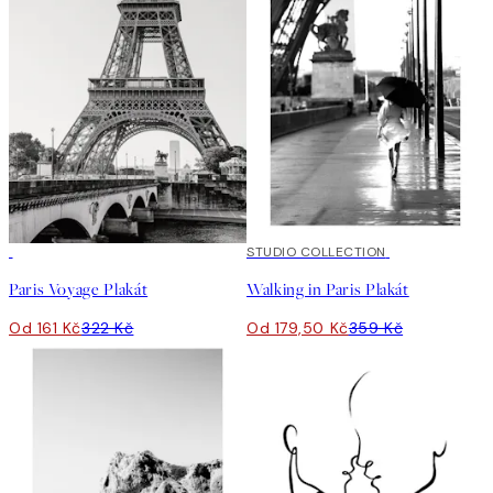
50%*
50%*
STUDIO COLLECTION
Paris Voyage Plakát
Walking in Paris Plakát
Od 161 Kč
322 Kč
Od 179,50 Kč
359 Kč