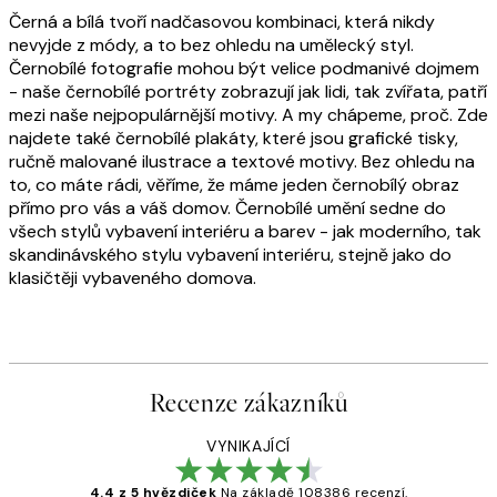
Černá a bílá tvoří nadčasovou kombinaci, která nikdy
nevyjde z módy, a to bez ohledu na umělecký styl.
Černobílé fotografie mohou být velice podmanivé dojmem
- naše černobílé portréty zobrazují jak lidi, tak zvířata, patří
mezi naše nejpopulárnější motivy. A my chápeme, proč. Zde
najdete také černobílé plakáty, které jsou grafické tisky,
ručně malované ilustrace a textové motivy. Bez ohledu na
to, co máte rádi, věříme, že máme jeden černobílý obraz
přímo pro vás a váš domov. Černobílé umění sedne do
všech stylů vybavení interiéru a barev - jak moderního, tak
skandinávského stylu vybavení interiéru, stejně jako do
klasičtěji vybaveného domova.
Recenze zákazníků
VYNIKAJÍCÍ
4.4 z 5 hvězdiček
Na základě 108386 recenzí.