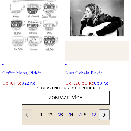
50%*
50%*
Coffee Menu, Plakát
Kurt Cobain Plakát
Od 161 Kč
322 Kč
Od 326,50 Kč
653 Kč
JE ZOBRAZENO 36 Z 397 PRODUKTŮ
ZOBRAZIT VÍCE
1
2
3
4
…
12