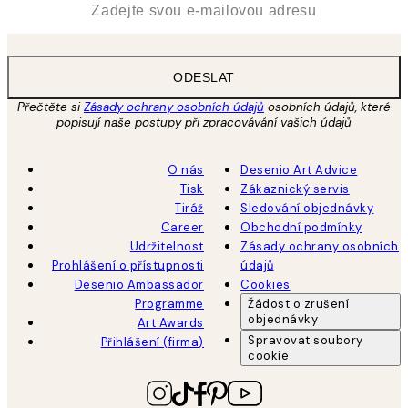
ODESLAT
Přečtěte si
Zásady ochrany osobních údajů
osobních údajů, které
popisují naše postupy při zpracovávání vašich údajů
O nás
Desenio Art Advice
Tisk
Zákaznický servis
Tiráž
Sledování objednávky
Career
Obchodní podmínky
Udržitelnost
Zásady ochrany osobních
Prohlášení o přístupnosti
údajů
Desenio Ambassador
Cookies
Programme
Žádost o zrušení
objednávky
Art Awards
Spravovat soubory
Přihlášení (firma)
cookie