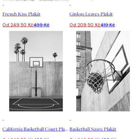
50%*
50%*
French Kiss Plakát
Ginkgo Leaves Plakát
Od 249,50 Kč
499 Kč
Od 209,50 Kč
419 Kč
50%*
50%*
California Basketball Court Plakát
Basketball Score Plakát