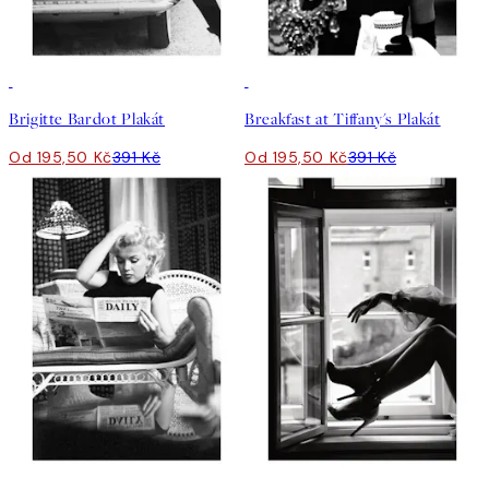
50%*
50%*
Brigitte Bardot Plakát
Breakfast at Tiffany's Plakát
Od 195,50 Kč
391 Kč
Od 195,50 Kč
391 Kč
50%*