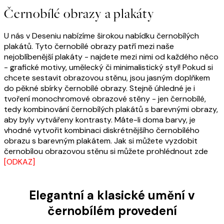
Černobílé obrazy a plakáty
U nás v Deseniu nabízíme širokou nabídku černobílých
plakátů. Tyto černobílé obrazy patří mezi naše
nejoblíbenější plakáty - najdete mezi nimi od každého něco
- grafické motivy, umělecký či minimalistický styl! Pokud si
chcete sestavit obrazovou stěnu, jsou jasným doplňkem
do pěkné sbírky černobílé obrazy. Stejně úhledné je i
tvoření monochromové obrazové stěny - jen černobílé,
tedy kombinování černobílých plakátů s barevnými obrazy,
aby byly vytvářeny kontrasty. Máte-li doma barvy, je
vhodné vytvořit kombinaci diskrétnějšího černobílého
obrazu s barevným plakátem. Jak si můžete vyzdobit
černobílou obrazovou stěnu si můžete prohlédnout zde
[ODKAZ]
Elegantní a klasické umění v
černobílém provedení