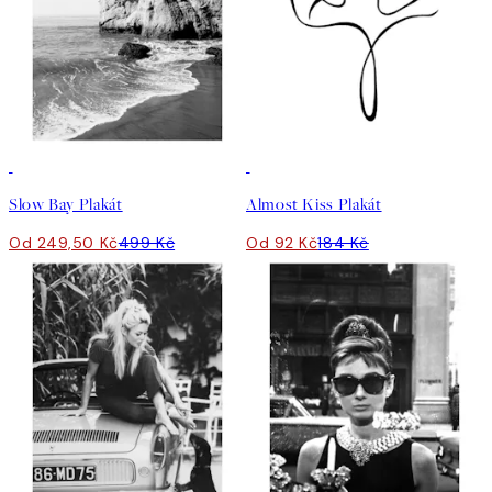
50%*
50%*
Slow Bay Plakát
Almost Kiss Plakát
Od 249,50 Kč
499 Kč
Od 92 Kč
184 Kč