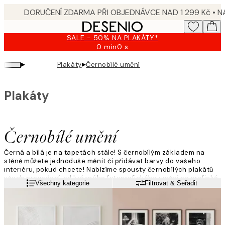
Skip
to
main
SALE - 50% NA PLAKÁTY*
content.
0 min
0 s
Platné
do:
▸
▸
Plakáty
Černobílé umění
2026-
08-
09
Plakáty
Černobílé umění
Černá a bílá je na tapetách stále! S černobílým základem na
stěně můžete jednoduše měnit či přidávat barvy do vašeho
interiéru, pokud chcete! Nabízíme spousty černobílých plakátů
všech provedení, od krásného fotografického umění po grafické
Přečtěte si více
Všechny kategorie
Filtrovat & Seřadit
ilustrace a černobílé motivy.