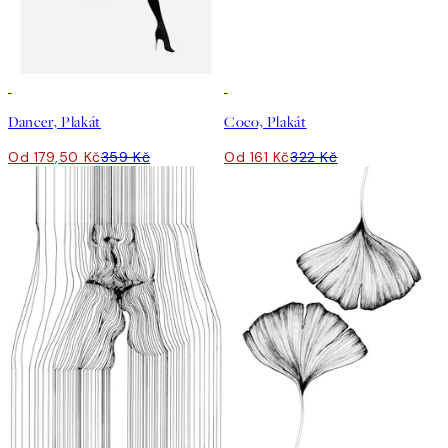
50%*
50%*
Dancer, Plakát
Coco, Plakát
Od 179,50 Kč
359 Kč
Od 161 Kč
322 Kč