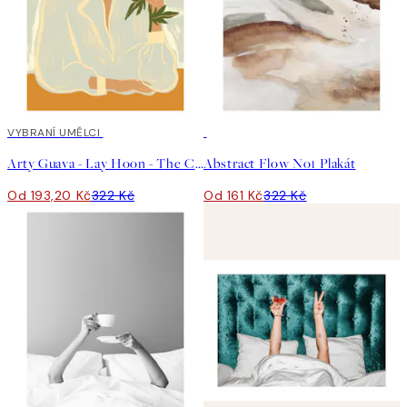
40%*
VYBRANÍ UMĚLCI
50%*
Arty Guava - Lay Hoon - The Chrysanthemum Plakát
Abstract Flow No1 Plakát
Od 193,20 Kč
322 Kč
Od 161 Kč
322 Kč