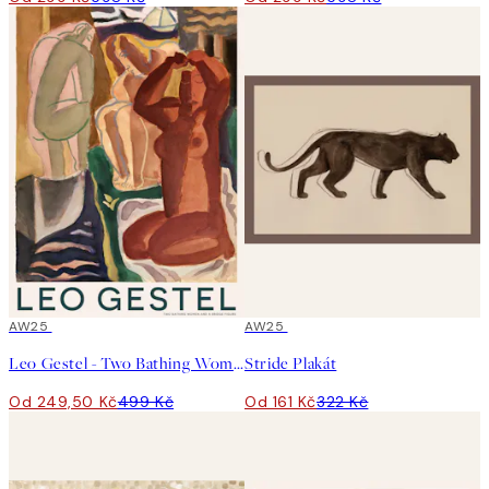
50%*
AW25
50%*
AW25
Leo Gestel - Two Bathing Women and a Bridge Figure Plakát
Stride Plakát
Od 249,50 Kč
499 Kč
Od 161 Kč
322 Kč