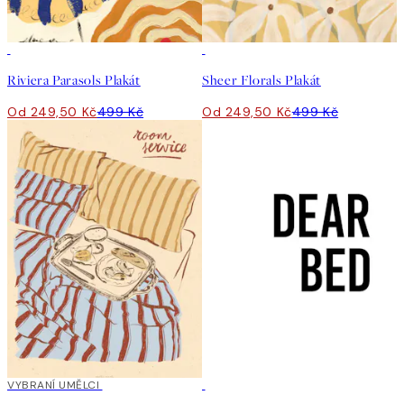
50%*
50%*
Riviera Parasols Plakát
Sheer Florals Plakát
Od 249,50 Kč
499 Kč
Od 249,50 Kč
499 Kč
40%*
VYBRANÍ UMĚLCI
50%*