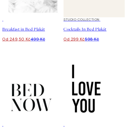
50%*
50%*
STUDIO COLLECTION
Breakfast in Bed Plakát
Cocktails In Bed Plakát
Od 249,50 Kč
499 Kč
Od 299 Kč
598 Kč
50%*
50%*