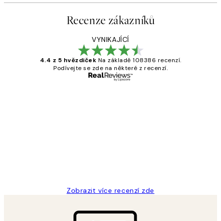
Recenze zákazníků
VYNIKAJÍCÍ
4.4 z 5 hvězdiček
Na základě 108386 recenzí.
Podívejte se zde na některé z recenzí.
Ověřený kupující
Recenze
zákazníků
Perfection
3 dub
Lucia D
Zobrazit více recenzí zde