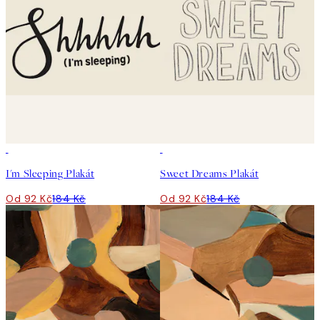
50%*
50%*
I'm Sleeping Plakát
Sweet Dreams Plakát
Od 92 Kč
184 Kč
Od 92 Kč
184 Kč