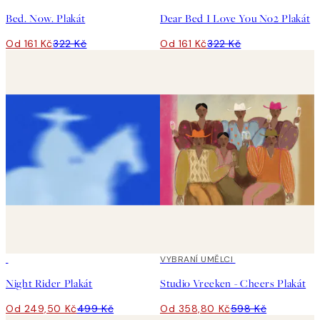
Bed. Now. Plakát
Dear Bed I Love You No2 Plakát
Od 161 Kč
322 Kč
Od 161 Kč
322 Kč
50%*
40%*
VYBRANÍ UMĚLCI
Night Rider Plakát
Studio Vreeken - Cheers Plakát
Od 249,50 Kč
499 Kč
Od 358,80 Kč
598 Kč