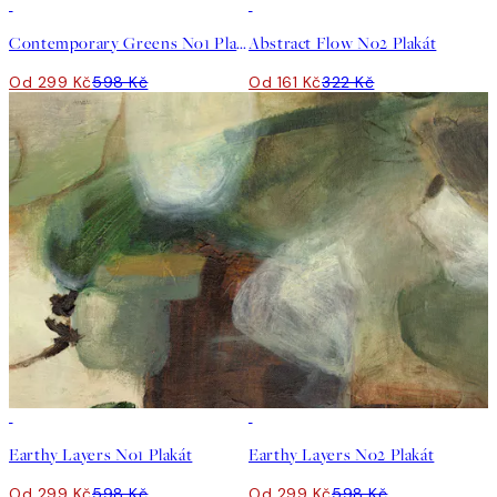
50%*
50%*
Contemporary Greens No1 Plakát
Abstract Flow No2 Plakát
Od 299 Kč
598 Kč
Od 161 Kč
322 Kč
50%*
50%*
Earthy Layers No1 Plakát
Earthy Layers No2 Plakát
Od 299 Kč
598 Kč
Od 299 Kč
598 Kč