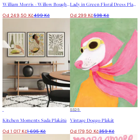
William Morris - Willow Bough Landscape Plakát
Lady in Green Floral Dress Plakát
Od 249,50 Kč
499 Kč
Od 299 Kč
598 Kč
-40%
50%*
SS25
Kitchen Moments Sada Plakátů
Vintage Doggo Plakát
Od 1 017 Kč
1 695 Kč
Od 179,50 Kč
359 Kč