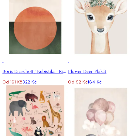
50%*
50%*
Boris Draschoff / Kubistika - Rising Plakát
Flower Deer Plakát
Od 161 Kč
322 Kč
Od 92 Kč
184 Kč