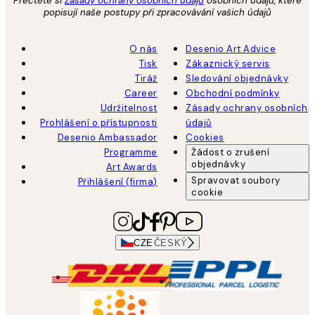
Přečtěte si
Zásady ochrany osobních údajů
osobních údajů, které
popisují naše postupy při zpracovávání vašich údajů
O nás
Desenio Art Advice
Tisk
Zákaznický servis
Tiráž
Sledování objednávky
Career
Obchodní podmínky
Udržitelnost
Zásady ochrany osobních
Prohlášení o přístupnosti
údajů
Desenio Ambassador
Cookies
Programme
Žádost o zrušení
objednávky
Art Awards
Spravovat soubory
Přihlášení (firma)
cookie
CZE
ČESKÝ