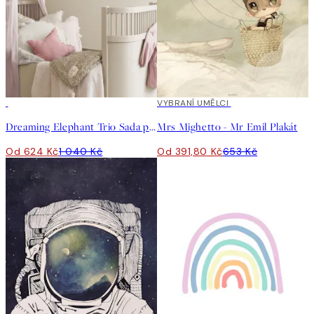
-40%
40%*
VYBRANÍ UMĚLCI
Dreaming Elephant Trio Sada plakátů
Mrs Mighetto - Mr Emil Plakát
Od 624 Kč
1 040 Kč
Od 391,80 Kč
653 Kč