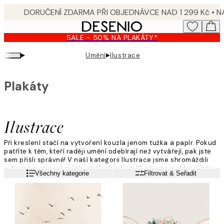
Skip
to
main
SALE - 50% NA PLAKÁTY*
content.
▸
▸
Umění
Ilustrace
Plakáty
Ilustrace
Při kreslení stačí na vytvoření kouzla jenom tužka a papír. Pokud
patříte k těm, kteří raději umění odebírají než vytvářejí, pak jste
sem přišli správně! V naší kategorii Ilustrace jsme shromáždili
vybrané motivy různých uměleckých stylů, abyste mohli najít to,
Přečtěte si více
Všechny kategorie
Filtrovat & Seřadit
co právě sedne vám a do vašeho domova.