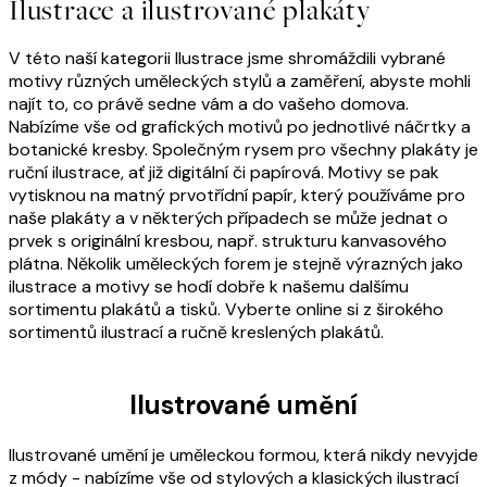
Ilustrace a ilustrované plakáty
V této naší kategorii Ilustrace jsme shromáždili vybrané
motivy různých uměleckých stylů a zaměření, abyste mohli
najít to, co právě sedne vám a do vašeho domova.
Nabízíme vše od grafických motivů po jednotlivé náčrtky a
botanické kresby. Společným rysem pro všechny plakáty je
ruční ilustrace, ať již digitální či papírová. Motivy se pak
vytisknou na matný prvotřídní papír, který používáme pro
naše plakáty a v některých případech se může jednat o
prvek s originální kresbou, např. strukturu kanvasového
plátna. Několik uměleckých forem je stejně výrazných jako
ilustrace a motivy se hodí dobře k našemu dalšímu
sortimentu plakátů a tisků. Vyberte online si z širokého
sortimentů ilustrací a ručně kreslených plakátů.
Ilustrované umění
Ilustrované umění je uměleckou formou, která nikdy nevyjde
z módy - nabízíme vše od stylových a klasických ilustrací