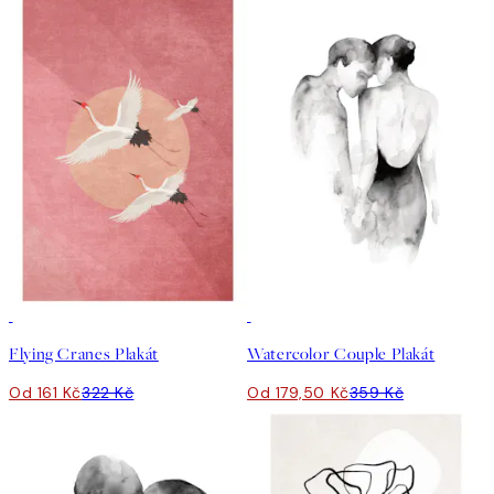
50%*
50%*
Flying Cranes Plakát
Watercolor Couple Plakát
Od 161 Kč
322 Kč
Od 179,50 Kč
359 Kč