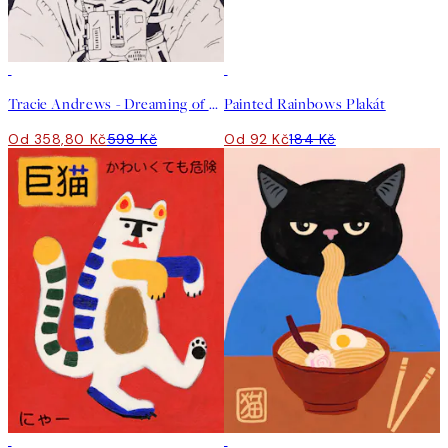
40%*
50%*
Tracie Andrews - Dreaming of Space Plakát
Painted Rainbows Plakát
Od 358,80 Kč
598 Kč
Od 92 Kč
184 Kč
50%*
50%*