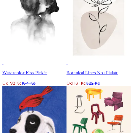
50%*
50%*
Watercolor Kiss Plakát
Botanical Lines No1 Plakát
Od 92 Kč
184 Kč
Od 161 Kč
322 Kč