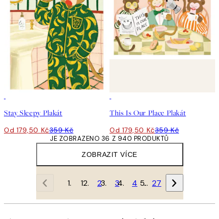
50%*
50%*
Stay Sleepy Plakát
This Is Our Place Plakát
Od 179,50 Kč
359 Kč
Od 179,50 Kč
359 Kč
JE ZOBRAZENO 36 Z 940 PRODUKTŮ
ZOBRAZIT VÍCE
1
2
3
4
…
27