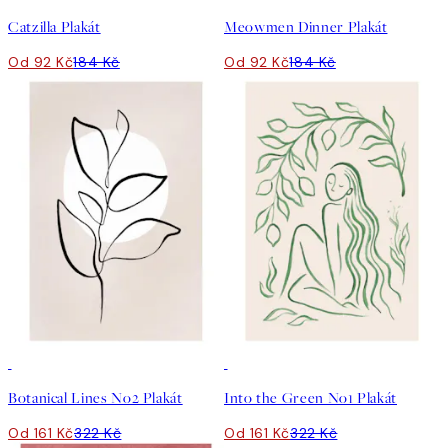
Catzilla Plakát
Meowmen Dinner Plakát
Od 92 Kč
184 Kč
Od 92 Kč
184 Kč
50%*
50%*
Botanical Lines No2 Plakát
Into the Green No1 Plakát
Od 161 Kč
322 Kč
Od 161 Kč
322 Kč