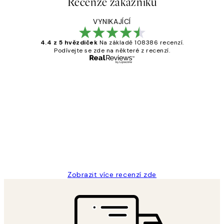
Recenze zákazníků
VYNIKAJÍCÍ
4.4 z 5 hvězdiček
Na základě 108386 recenzí.
Podívejte se zde na některé z recenzí.
Ověřený kupující
Recenze
zákazníků
Perfection
3 dub
Lucia D
Zobrazit více recenzí zde