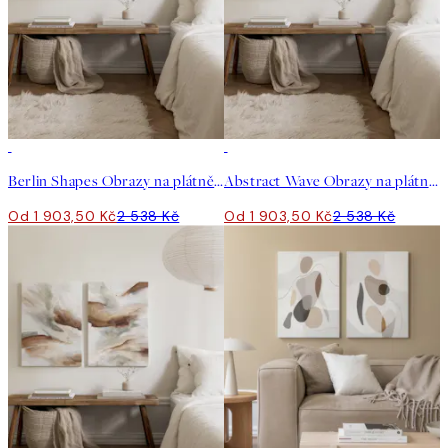
-25%
-25%
Berlin Shapes Obrazy na plátně Duo
Abstract Wave Obrazy na plátně Duo
Od 1 903,50 Kč
2 538 Kč
Od 1 903,50 Kč
2 538 Kč