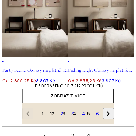
-25%
-25%
Party Scene Obrazy na plátně Trio
Fading Light Obrazy na plátně Trio
Od 2 855,25 Kč
3 807 Kč
Od 2 855,25 Kč
3 807 Kč
JE ZOBRAZENO 36 Z 212 PRODUKTŮ
ZOBRAZIT VÍCE
1
2
3
4
…
6