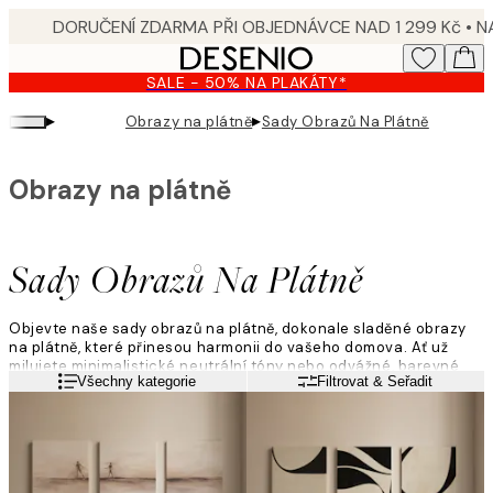
Skip
to
main
SALE - 50% NA PLAKÁTY*
content.
▸
▸
Obrazy na plátně
Sady Obrazů Na Plátně
Obrazy na plátně
Sady Obrazů Na Plátně
Objevte naše sady obrazů na plátně, dokonale sladěné obrazy
na plátně, které přinesou harmonii do vašeho domova. Ať už
milujete minimalistické neutrální tóny nebo odvážné, barevné
Přečtěte si více
Všechny kategorie
Filtrovat & Seřadit
obrazy, naše pečlivě vybrané kolekce vám usnadní stylové
dekorování. Vytvořte soudržný vzhled, který působí moderně,
osobně a bez námahy vyváženě.