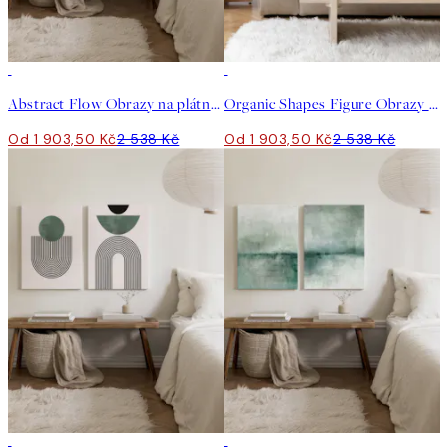
-25%
-25%
Abstract Flow Obrazy na plátně Duo
Organic Shapes Figure Obrazy na plátně Duo
Od 1 903,50 Kč
2 538 Kč
Od 1 903,50 Kč
2 538 Kč
-25%
-25%