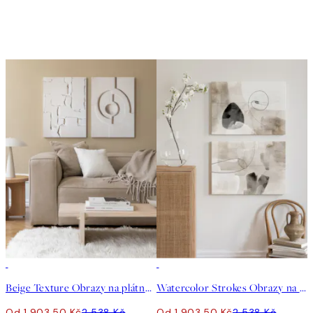
-25%
-25%
Beige Texture Obrazy na plátně Duo
Watercolor Strokes Obrazy na plátně Duo
Od 1 903,50 Kč
2 538 Kč
Od 1 903,50 Kč
2 538 Kč