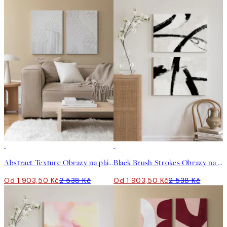
-25%
-25%
Abstract Texture Obrazy na plátně Duo
Black Brush Strokes Obrazy na plátně Duo
Od 1 903,50 Kč
2 538 Kč
Od 1 903,50 Kč
2 538 Kč