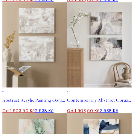
-25%
-25%
Abstract Acrylic Painting Obrazy na plátně Duo
Contemporary Abstract Obrazy na plátně Duo
Od 1 903,50 Kč
2 538 Kč
Od 1 903,50 Kč
2 538 Kč