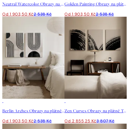
Neutral Watercolor Obrazy na plátně Duo
Golden Painting Obrazy na plátně Duo
Od 1 903,50 Kč
2 538 Kč
Od 1 903,50 Kč
2 538 Kč
-25%
-25%
Berlin Arches Obrazy na plátně Duo
Zen Curves Obrazy na plátně Trio
Od 1 903,50 Kč
2 538 Kč
Od 2 855,25 Kč
3 807 Kč