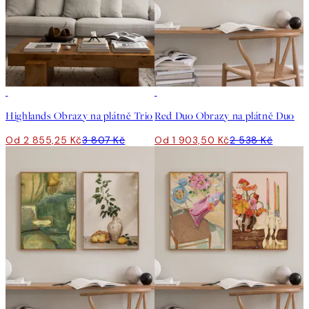
-25%
-25%
Highlands Obrazy na plátně Trio
Red Duo Obrazy na plátně Duo
Od 2 855,25 Kč
3 807 Kč
Od 1 903,50 Kč
2 538 Kč