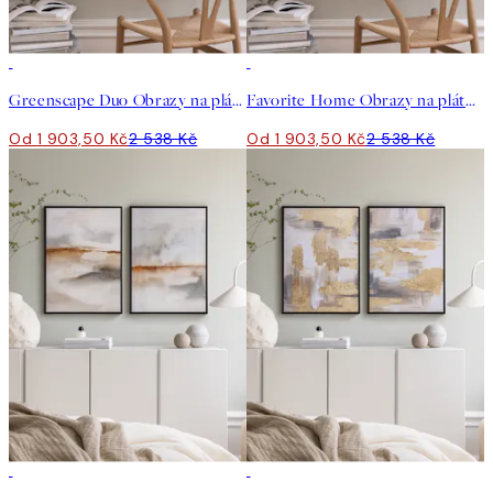
-25%
-25%
Greenscape Duo Obrazy na plátně Duo
Favorite Home Obrazy na plátně Duo
Od 1 903,50 Kč
2 538 Kč
Od 1 903,50 Kč
2 538 Kč
-25%
-25%