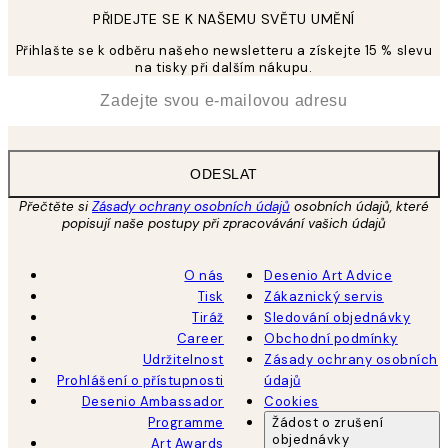
PŘIDEJTE SE K NAŠEMU SVĚTU UMĚNÍ
Přihlašte se k odběru našeho newsletteru a získejte 15 % slevu
na tisky při dalším nákupu.
*
Email
ODESLAT
Přečtěte si
Zásady ochrany osobních údajů
osobních údajů, které
popisují naše postupy při zpracovávání vašich údajů
O nás
Desenio Art Advice
Tisk
Zákaznický servis
Tiráž
Sledování objednávky
Career
Obchodní podmínky
Udržitelnost
Zásady ochrany osobních
Prohlášení o přístupnosti
údajů
Desenio Ambassador
Cookies
Programme
Žádost o zrušení
objednávky
Art Awards