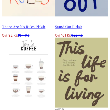
50%*
50%*
There Are No Rules Plakát
Stand Out Plakát
Od 92 Kč
184 Kč
Od 161 Kč
322 Kč
50%*
50%*
AW25