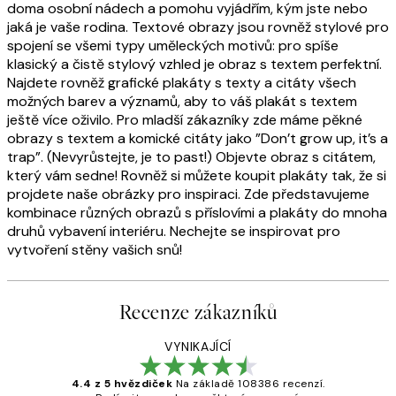
doma osobní nádech a pomohu vyjádřím, kým jste nebo
jaká je vaše rodina. Textové obrazy jsou rovněž stylové pro
spojení se všemi typy uměleckých motivů: pro spíše
klasický a čistě stylový vzhled je obraz s textem perfektní.
Najdete rovněž grafické plakáty s texty a citáty všech
možných barev a významů, aby to váš plakát s textem
ještě více oživilo. Pro mladší zákazníky zde máme pěkné
obrazy s textem a komické citáty jako ”Don’t grow up, it’s a
trap”. (Nevyrůstejte, je to past!) Objevte obraz s citátem,
který vám sedne! Rovněž si můžete koupit plakáty tak, že si
projdete naše obrázky pro inspiraci. Zde představujeme
kombinace různých obrazů s příslovími a plakáty do mnoha
druhů vybavení interiéru. Nechejte se inspirovat pro
vytvoření stěny vašich snů!
Recenze zákazníků
VYNIKAJÍCÍ
4.4 z 5 hvězdiček
Na základě 108386 recenzí.