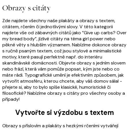
Obrazy s citáty
Zde najdete všechny naše plakáty a obrazy s textem,
citátem, rčením či jednotlivými slovy. V této kategorii
najdete vše od zábavných citátů jako ”Give up carbs? Over
my bread body”, jízlivé citáty na téma girl power nebo
pěkné věty s hlubším významem. Nabízíme dokonce obrazy
s ručně psaným textem, což jsou stylové a minimalistické
motivy, které pasují perfektně např. do interiéru
skandinávské domácnosti. Objevte obrazy s jedním slovem
nebo frází, která vám pomůže popsat, kým jste nebo co
máte rádi. Typografické umění je efektivním způsobem, jak
vytvořit atmosféru, kterou chcete, aby váš domov sálal -
přejete si, aby to bylo spíše klasické, humoristické či
filosofické? Nabízíme obrazy s citáty pro všechny osoby a
případy!
Vytvořte si výzdobu s textem
Obrazy s příslovím a plakáty s hezkými rčeními vytvářejí