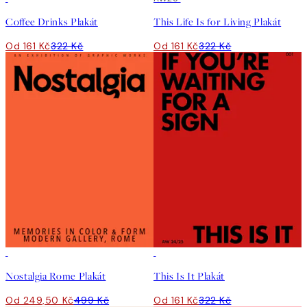
Coffee Drinks Plakát
This Life Is for Living Plakát
Od 161 Kč
322 Kč
Od 161 Kč
322 Kč
50%*
50%*
Nostalgia Rome Plakát
This Is It Plakát
Od 249,50 Kč
499 Kč
Od 161 Kč
322 Kč