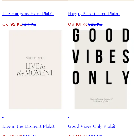
50%*
50%*
Life Happens Here Plakát
Happy Place Green Plakát
Od 92 Kč
184 Kč
Od 161 Kč
322 Kč
50%*
50%*
Live in the Moment Plakát
Good Vibes Only Plakát