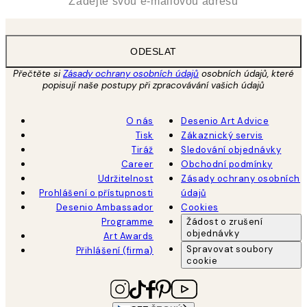
ODESLAT
Přečtěte si
Zásady ochrany osobních údajů
osobních údajů, které
popisují naše postupy při zpracovávání vašich údajů
O nás
Desenio Art Advice
Tisk
Zákaznický servis
Tiráž
Sledování objednávky
Career
Obchodní podmínky
Udržitelnost
Zásady ochrany osobních
Prohlášení o přístupnosti
údajů
Desenio Ambassador
Cookies
Programme
Žádost o zrušení
objednávky
Art Awards
Spravovat soubory
Přihlášení (firma)
cookie