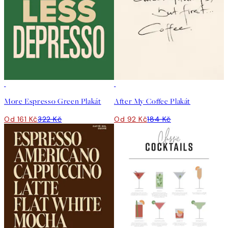
50%*
50%*
More Espresso Green Plakát
After My Coffee Plakát
Od 161 Kč
322 Kč
Od 92 Kč
184 Kč