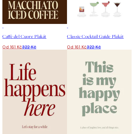
50%*
50%*
Caffè del Cuore Plakát
Classic Cocktail Guide Plakát
Od 161 Kč
322 Kč
Od 161 Kč
322 Kč