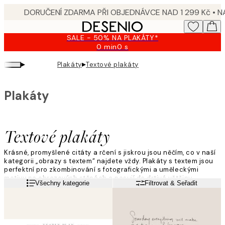
Skip
to
main
SALE - 50% NA PLAKÁTY*
content.
0 min
0 s
Platné
do:
▸
▸
Plakáty
Textové plakáty
2026-
08-
09
Plakáty
Textové plakáty
Krásné, promyšlené citáty a rčení s jiskrou jsou něčím, co v naší
kategorii „obrazy s textem“ najdete vždy. Plakáty s textem jsou
perfektní pro zkombinování s fotografickými a uměleckými
motivy na obrazových stěnách a pasují do drtivé většiny
Přečtěte si více
Všechny kategorie
Filtrovat & Seřadit
místností a stylů vybavení interiéru.