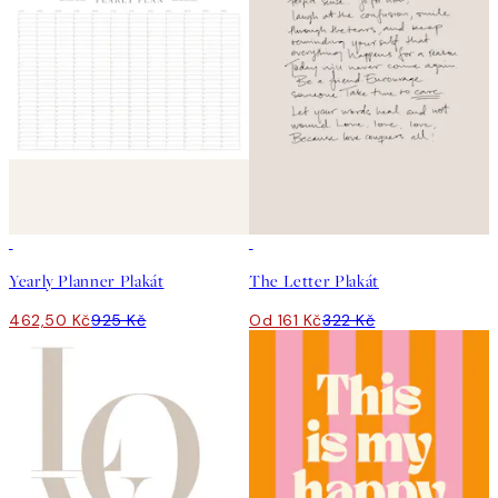
50%*
50%*
Yearly Planner Plakát
The Letter Plakát
462,50 Kč
925 Kč
Od 161 Kč
322 Kč