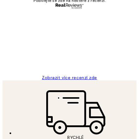
Podívejte se zde na některé z recenzí.
Ověřený kupující
Recenze
zákazníků
Perfection
3 dub
Lucia D
Zobrazit více recenzí zde
RYCHLÉ