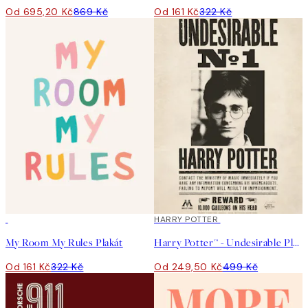
Od 695,20 Kč
869 Kč
Od 161 Kč
322 Kč
50%*
50%*
HARRY POTTER
My Room My Rules Plakát
Harry Potter™ - Undesirable Plakát
Od 161 Kč
322 Kč
Od 249,50 Kč
499 Kč