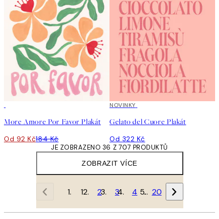
50%*
NOVINKY
More Amore Por Favor Plakát
Gelato del Cuore Plakát
Od 92 Kč
184 Kč
Od 322 Kč
JE ZOBRAZENO 36 Z 707 PRODUKTŮ
ZOBRAZIT VÍCE
1
2
3
4
…
20