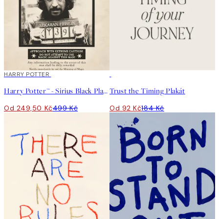
50%*
HARRY POTTER
50%*
Harry Potter™ - Sirius Black Plakát
Trust the Timing Plakát
Od 249,50 Kč
499 Kč
Od 92 Kč
184 Kč