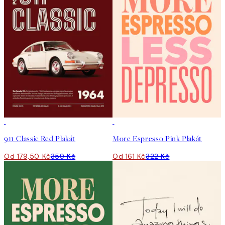
50%*
50%*
911 Classic Red Plakát
More Espresso Pink Plakát
Od 179,50 Kč
359 Kč
Od 161 Kč
322 Kč