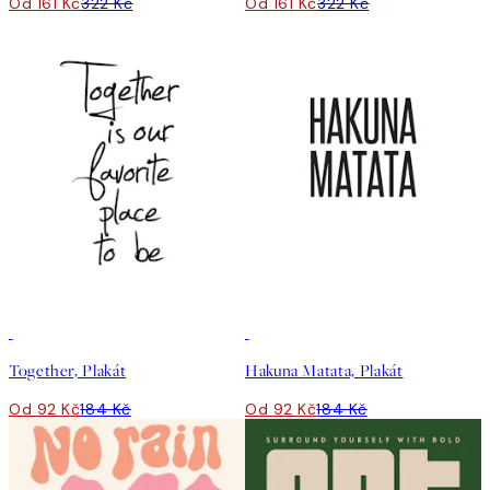
Od 161 Kč
322 Kč
Od 161 Kč
322 Kč
50%*
50%*
Together, Plakát
Hakuna Matata, Plakát
Od 92 Kč
184 Kč
Od 92 Kč
184 Kč