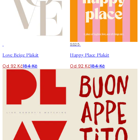
50%*
50%*
SS25
Love Beige Plakát
Happy Place Plakát
Od 92 Kč
184 Kč
Od 92 Kč
184 Kč