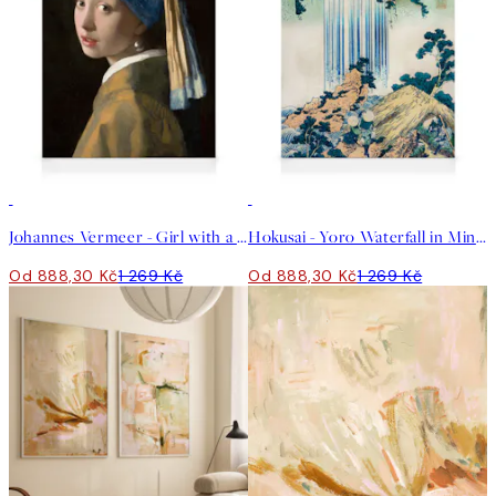
30%*
30%*
Johannes Vermeer - Girl with a Pearl Earring obraz na plátně
Hokusai - Yoro Waterfall in Mino Province obraz na plátně
Od 888,30 Kč
1 269 Kč
Od 888,30 Kč
1 269 Kč