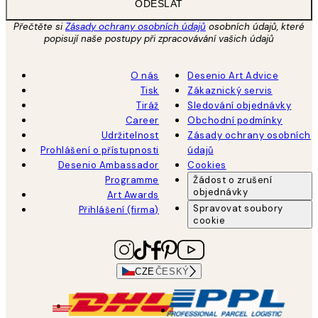
ODESLAT
Přečtěte si
Zásady ochrany osobních údajů
osobních údajů, které
popisují naše postupy při zpracovávání vašich údajů
O nás
Desenio Art Advice
Tisk
Zákaznický servis
Tiráž
Sledování objednávky
Career
Obchodní podmínky
Udržitelnost
Zásady ochrany osobních
Prohlášení o přístupnosti
údajů
Desenio Ambassador
Cookies
Programme
Žádost o zrušení
objednávky
Art Awards
Spravovat soubory
Přihlášení (firma)
cookie
CZE
ČESKÝ