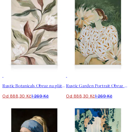
30%*
30%*
Rustic Botanicals Obraz na plátně
Rustic Garden Portrait Obraz na plátně
Od 888,30 Kč
1 269 Kč
Od 888,30 Kč
1 269 Kč