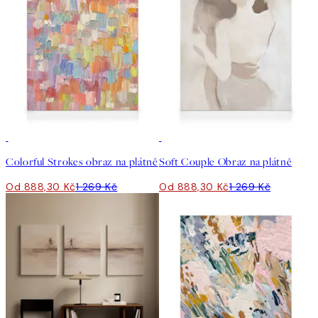
30%*
30%*
Colorful Strokes obraz na plátně
Soft Couple Obraz na plátně
Od 888,30 Kč
1 269 Kč
Od 888,30 Kč
1 269 Kč