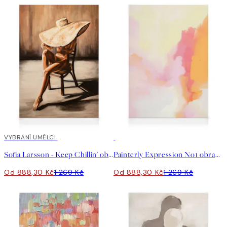
30%*
VYBRANÍ UMĚLCI
30%*
Sofia Larsson - Keep Chillin' obraz na plátně
Painterly Expression No1 obraz na plátně
Od 888,30 Kč
1 269 Kč
Od 888,30 Kč
1 269 Kč