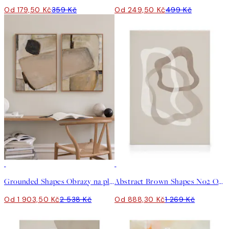
Od 179,50 Kč
359 Kč
Od 249,50 Kč
499 Kč
-25%
30%*
Grounded Shapes Obrazy na plátně Duo
Abstract Brown Shapes No2 Obraz na plátně
Od 1 903,50 Kč
2 538 Kč
Od 888,30 Kč
1 269 Kč