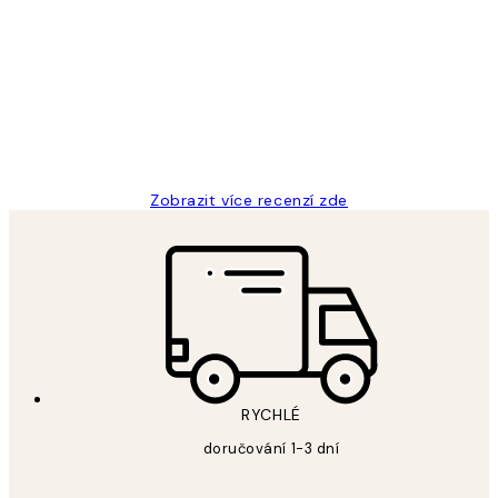
zákazníků
Perfection
3 dub
Lucia D
Zobrazit více recenzí zde
RYCHLÉ
doručování 1-3 dní