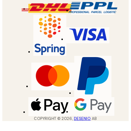
COPYRIGHT ©
2026
,
DESENIO
AB