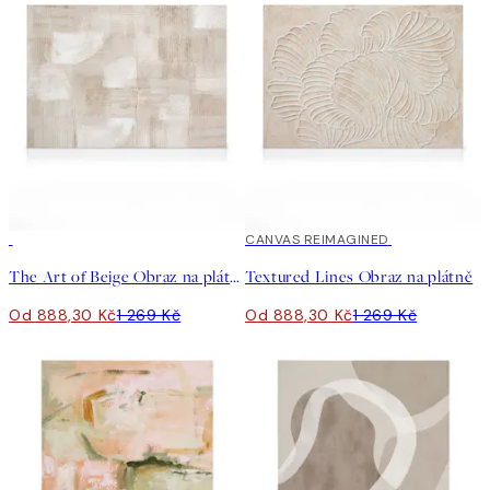
30%*
30%*
CANVAS REIMAGINED
The Art of Beige Obraz na plátně
Textured Lines Obraz na plátně
Od 888,30 Kč
1 269 Kč
Od 888,30 Kč
1 269 Kč