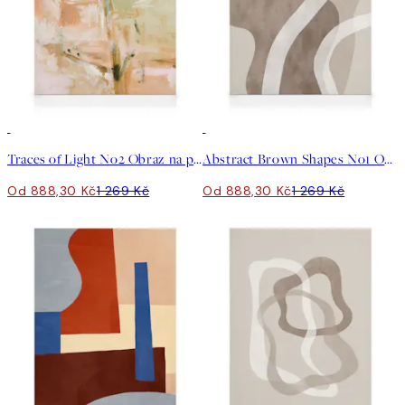
30%*
30%*
Traces of Light No2 Obraz na plátně
Abstract Brown Shapes No1 Obraz na plátně
Od 888,30 Kč
1 269 Kč
Od 888,30 Kč
1 269 Kč