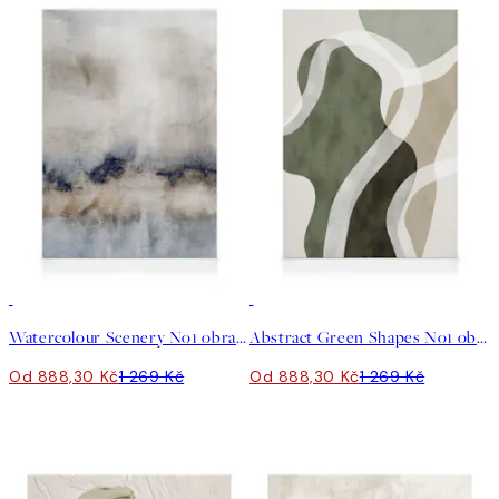
30%*
30%*
Watercolour Scenery No1 obraz na plátně
Abstract Green Shapes No1 obraz na plátně
Od 888,30 Kč
1 269 Kč
Od 888,30 Kč
1 269 Kč