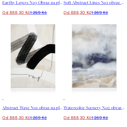
Earthy Layers No3 Obraz na plátně
Soft Abstract Lines No1 obraz na plátně
Od 888,30 Kč
1 269 Kč
Od 888,30 Kč
1 269 Kč
30%*
30%*
Abstract Wave No1 obraz na plátně
Watercolor Scenery No2 obraz na plátně
Od 888,30 Kč
1 269 Kč
Od 888,30 Kč
1 269 Kč