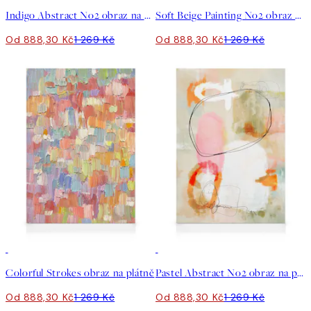
Indigo Abstract No2 obraz na plátně
Soft Beige Painting No2 obraz na plátně
Od 888,30 Kč
1 269 Kč
Od 888,30 Kč
1 269 Kč
30%*
30%*
Colorful Strokes obraz na plátně
Pastel Abstract No2 obraz na plátně
Od 888,30 Kč
1 269 Kč
Od 888,30 Kč
1 269 Kč