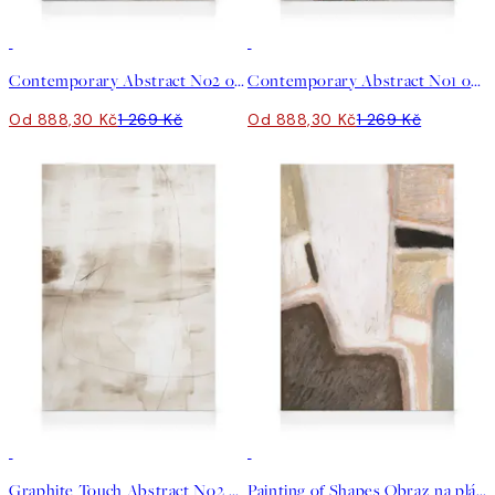
30%*
30%*
Contemporary Abstract No2 obraz na plátně
Contemporary Abstract No1 obraz na plátně
Od 888,30 Kč
1 269 Kč
Od 888,30 Kč
1 269 Kč
30%*
30%*
Graphite Touch Abstract No2 obraz na plátně
Painting of Shapes Obraz na plátně