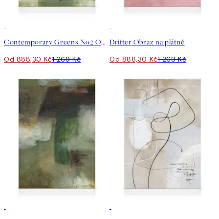
30%*
30%*
Contemporary Greens No2 Obraz na plátně
Drifter Obraz na plátně
Od 888,30 Kč
1 269 Kč
Od 888,30 Kč
1 269 Kč
30%*
30%*