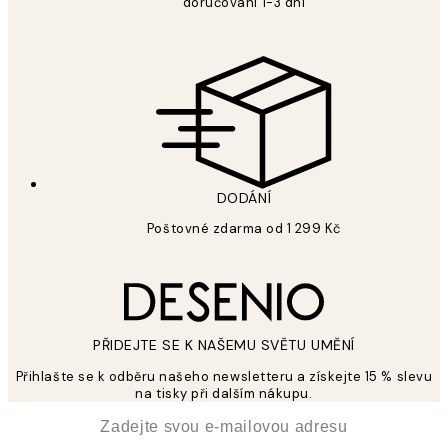
doručování 1-3 dní
DODÁNÍ
Poštovné zdarma od 1 299 Kč
PŘIDEJTE SE K NAŠEMU SVĚTU UMĚNÍ
Přihlašte se k odběru našeho newsletteru a získejte 15 % slevu
na tisky při dalším nákupu.
*
Email