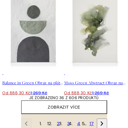
30%*
30%*
Balance in Green Obraz na plátně
Moss Green Abstract Obraz na plátně
Od 888,30 Kč
1 269 Kč
Od 888,30 Kč
1 269 Kč
JE ZOBRAZENO 36 Z 606 PRODUKTŮ
ZOBRAZIT VÍCE
1
2
3
4
…
17