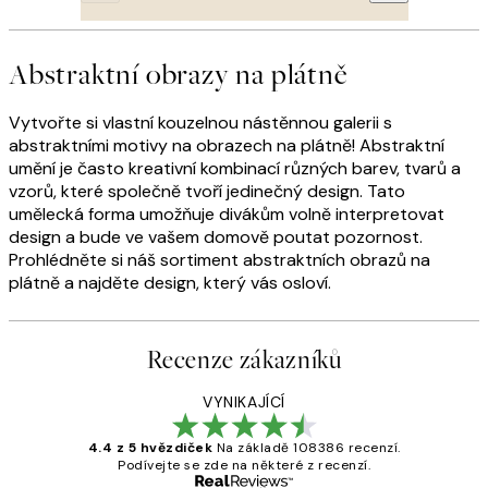
Abstraktní obrazy na plátně
Vytvořte si vlastní kouzelnou nástěnnou galerii s
abstraktními motivy na obrazech na plátně! Abstraktní
umění je často kreativní kombinací různých barev, tvarů a
vzorů, které společně tvoří jedinečný design. Tato
umělecká forma umožňuje divákům volně interpretovat
design a bude ve vašem domově poutat pozornost.
Prohlédněte si náš sortiment abstraktních obrazů na
plátně a najděte design, který vás osloví.
Recenze zákazníků
VYNIKAJÍCÍ
4.4 z 5 hvězdiček
Na základě 108386 recenzí.
Podívejte se zde na některé z recenzí.