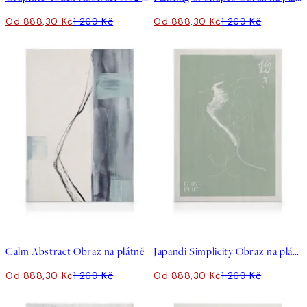
Od 888,30 Kč
1 269 Kč
Od 888,30 Kč
1 269 Kč
30%*
30%*
Calm Abstract Obraz na plátně
Japandi Simplicity Obraz na plátně
Od 888,30 Kč
1 269 Kč
Od 888,30 Kč
1 269 Kč