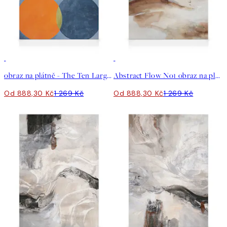
30%*
30%*
obraz na plátně - The Ten Largest, Childhood, No.2 by Hilma af Klint
Abstract Flow No1 obraz na plátně
Od 888,30 Kč
1 269 Kč
Od 888,30 Kč
1 269 Kč