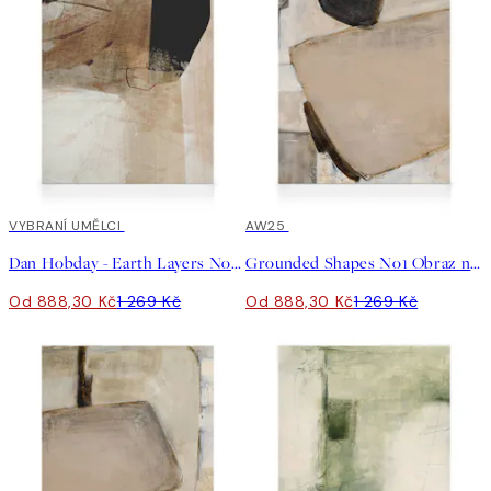
30%*
VYBRANÍ UMĚLCI
30%*
AW25
Dan Hobday - Earth Layers No3 Obraz na plátně
Grounded Shapes No1 Obraz na plátně
Od 888,30 Kč
1 269 Kč
Od 888,30 Kč
1 269 Kč