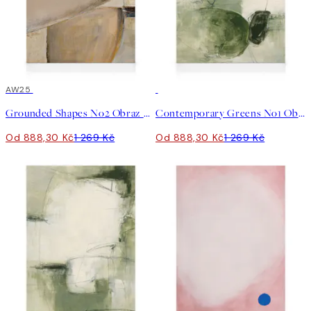
30%*
AW25
30%*
Grounded Shapes No2 Obraz na plátně
Contemporary Greens No1 Obraz na plátně
Od 888,30 Kč
1 269 Kč
Od 888,30 Kč
1 269 Kč