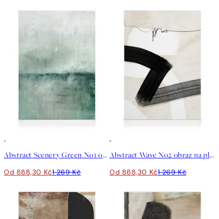
30%*
30%*
Abstract Scenery Green No1 obraz na plátně
Abstract Wave No2 obraz na plátně
Od 888,30 Kč
1 269 Kč
Od 888,30 Kč
1 269 Kč