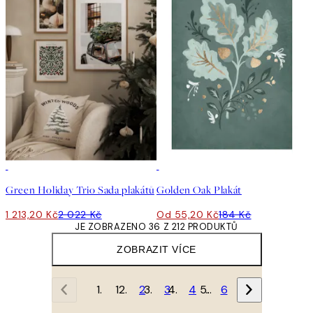
-40%
-70%
Green Holiday Trio Sada plakátů
Golden Oak Plakát
1 213,20 Kč
2 022 Kč
Od 55,20 Kč
184 Kč
JE ZOBRAZENO 36 Z 212 PRODUKTŮ
ZOBRAZIT VÍCE
1
2
3
4
…
6