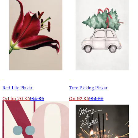
-70%
Outlet
50%*
Red Lily Plakát
Tree Picking Plakát
Od 55,20 Kč
184 Kč
Od 92 Kč
184 Kč