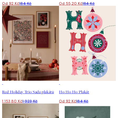
Od 92 Kč
184 Kč
Od 55,20 Kč
184 Kč
-40%
50%*
Red Holiday Trio Sada plakátů
Ho Ho Ho Plakát
1 153,80 Kč
1 923 Kč
Od 92 Kč
184 Kč