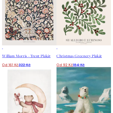
50%*
50%*
William Morris - Trent Plakát
Christmas Greenery Plakát
Od 161 Kč
322 Kč
Od 92 Kč
184 Kč