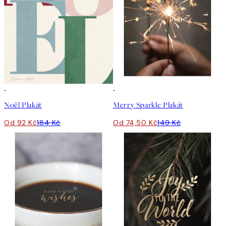
50%*
50%*
Noël Plakát
Merry Sparkle Plakát
Od 92 Kč
184 Kč
Od 74,50 Kč
149 Kč