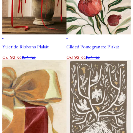
50%*
50%*
Yuletide Ribbons Plakát
Gilded Pomegranate Plakát
Od 92 Kč
184 Kč
Od 92 Kč
184 Kč