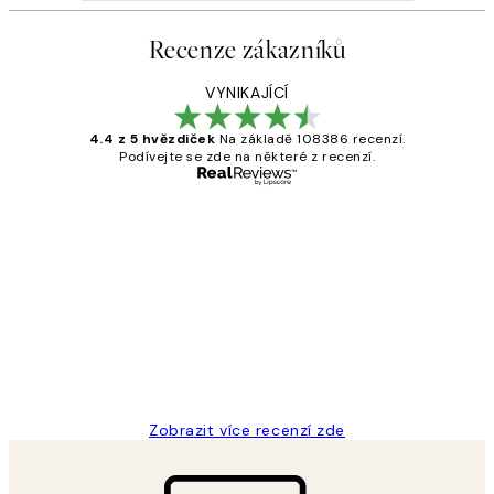
Recenze zákazníků
VYNIKAJÍCÍ
4.4 z 5 hvězdiček
Na základě 108386 recenzí.
Podívejte se zde na některé z recenzí.
Ověřený kupující
Recenze
zákazníků
Perfection
3 dub
Lucia D
Zobrazit více recenzí zde