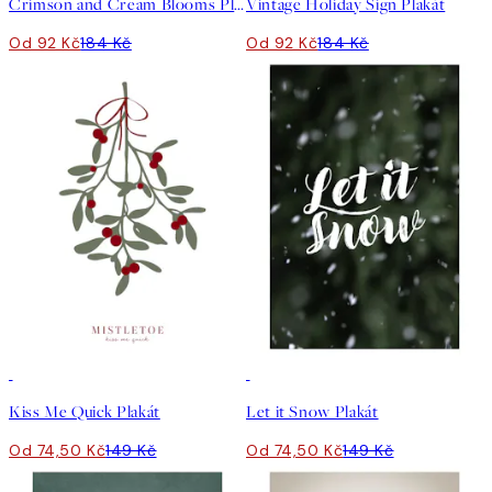
Crimson and Cream Blooms Plakát
Vintage Holiday Sign Plakát
Od 92 Kč
184 Kč
Od 92 Kč
184 Kč
50%*
50%*
Kiss Me Quick Plakát
Let it Snow Plakát
Od 74,50 Kč
149 Kč
Od 74,50 Kč
149 Kč