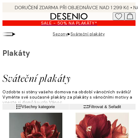
Skip
to
main
SALE - 50% NA PLAKÁTY*
content.
▸
▸
Sezony
Sváteční plakáty
Plakáty
Sváteční plakáty
Ozdobte si stěny vašeho domova na období vánočních svátků!
Vyměňte své současné plakáty za plakáty s vánočními motivy a
vneste si domů kouzlo Vánoc.
Přečtěte si více
Všechny kategorie
Filtrovat & Seřadit