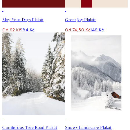
50%*
50%*
May Your Days Plakát
Great Joy Plakát
Od 92 Kč
184 Kč
Od 74,50 Kč
149 Kč
50%*
50%*
Coniferous Tree Road Plakát
Snowy Landscape Plakát