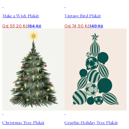
-70%
Outlet
50%*
Make a Wish Plakát
Vintage Bird Plakát
Od 55,20 Kč
184 Kč
Od 74,50 Kč
149 Kč
50%*
-70%
Outlet
Christmas Tree Plakát
Graphic Holiday Tree Plakát