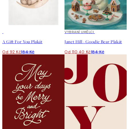
50%*
40%*
VYBRANÍ UMĚLCI
A Gift For You Plakát
Janet Hill - Goodie Bear Plakát
Od 92 Kč
184 Kč
Od 110,40 Kč
184 Kč