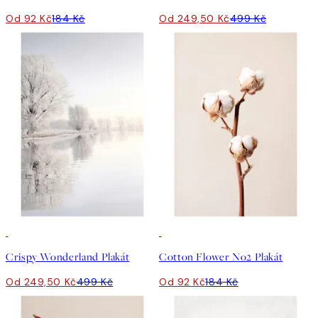
Od 92 Kč
184 Kč
Od 249,50 Kč
499 Kč
50%*
50%*
Crispy Wonderland Plakát
Cotton Flower No2 Plakát
Od 249,50 Kč
499 Kč
Od 92 Kč
184 Kč