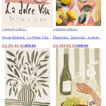
40%*
VYBRANÍ UMĚLCI
40%*
VYBRANÍ UMĚLCI
Sissan Richard - La Dolce Vita Plakát
Ekaterina - Zagorska - Lemon Cocktail Plakát
Od 215,40 Kč
359 Kč
Od 358,80 Kč
598 Kč