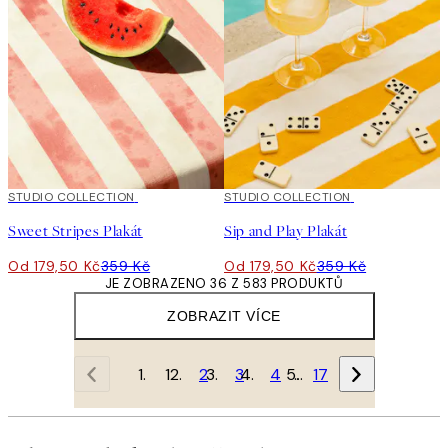
50%*
STUDIO COLLECTION
50%*
STUDIO COLLECTION
Sweet Stripes Plakát
Sip and Play Plakát
Od 179,50 Kč
359 Kč
Od 179,50 Kč
359 Kč
JE ZOBRAZENO 36 Z 583 PRODUKTŮ
ZOBRAZIT VÍCE
1
2
3
4
…
17