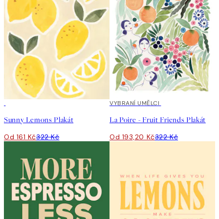
50%*
40%*
VYBRANÍ UMĚLCI
Sunny Lemons Plakát
La Poire - Fruit Friends Plakát
Od 161 Kč
322 Kč
Od 193,20 Kč
322 Kč