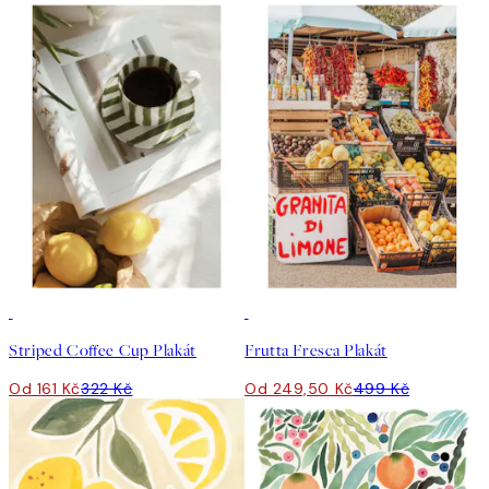
50%*
50%*
Striped Coffee Cup Plakát
Frutta Fresca Plakát
Od 161 Kč
322 Kč
Od 249,50 Kč
499 Kč