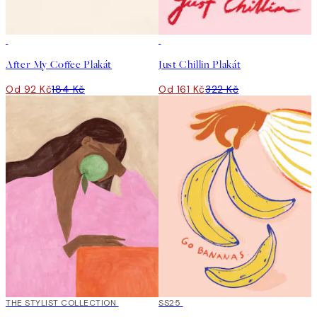
50%*
50%*
After My Coffee Plakát
Just Chillin Plakát
Od 92 Kč
184 Kč
Od 161 Kč
322 Kč
50%*
THE STYLIST COLLECTION
50%*
SS25