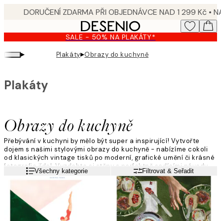
Skip
to
main
SALE - 50% NA PLAKÁTY*
content.
▸
▸
Plakáty
Obrazy do kuchyně
Plakáty
Obrazy do kuchyně
Přebývání v kuchyni by mělo být super a inspirující! Vytvořte
dojem s našimi stylovými obrazy do kuchyně - nabízíme cokoli
od klasických vintage tisků po moderní, grafické umění či krásné
fotografie jídel. Vyzdobte si stěny s perfektně sedícími návody
Přečtěte si více
Všechny kategorie
Filtrovat & Seřadit
na vaření kávy, částmi jídel či vína - a příprava jídla půjde jako
tanec!