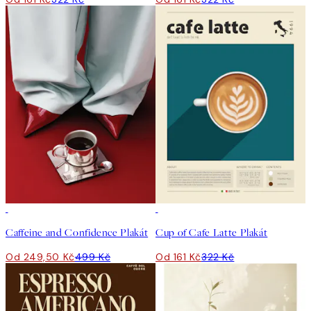
50%*
50%*
Caffeine and Confidence Plakát
Cup of Cafe Latte Plakát
Od 249,50 Kč
499 Kč
Od 161 Kč
322 Kč