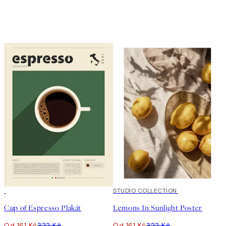
50%*
50%*
STUDIO COLLECTION
Cup of Espresso Plakát
Lemons In Sunlight Poster
Od 161 Kč
322 Kč
Od 161 Kč
322 Kč