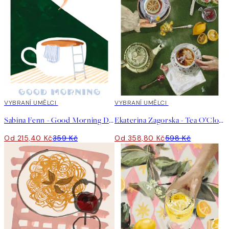
40%*
VYBRANÍ UMĚLCI
40%*
VYBRANÍ UMĚLCI
Sabina Fenn - Good Morning Dive Plakát
Ekaterina Zagorska - Tea O’Clock Plakát
Od 215,40 Kč
359 Kč
Od 358,80 Kč
598 Kč