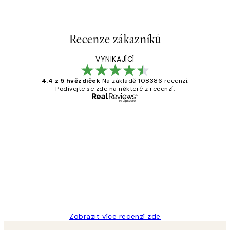
Recenze zákazníků
VYNIKAJÍCÍ
4.4 z 5 hvězdiček
Na základě 108386 recenzí.
Podívejte se zde na některé z recenzí.
Ověřený kupující
Recenze
zákazníků
Perfection
3 dub
Lucia D
Zobrazit více recenzí zde