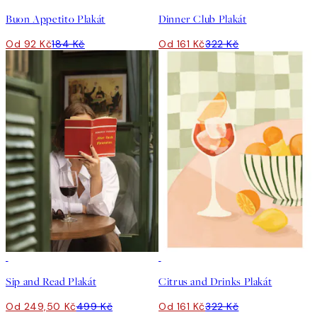
Buon Appetito Plakát
Dinner Club Plakát
Od 92 Kč
184 Kč
Od 161 Kč
322 Kč
50%*
50%*
Sip and Read Plakát
Citrus and Drinks Plakát
Od 249,50 Kč
499 Kč
Od 161 Kč
322 Kč