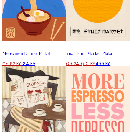
50%*
50%*
Meowmen Dinner Plakát
Yuzu Fruit Market Plakát
Od 92 Kč
184 Kč
Od 249,50 Kč
499 Kč