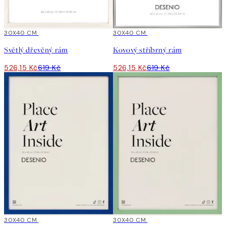
15%*
30X40 CM
15%*
30X40 CM
Světlý dřevěný rám
Kovový stříbrný rám
526,15 Kč
619 Kč
526,15 Kč
619 Kč
15%*
30X40 CM
15%*
30X40 CM