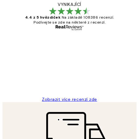
VYNIKAJÍCÍ
4.4 z 5 hvězdiček
Na základě 108386 recenzí.
Podívejte se zde na některé z recenzí.
Ověřený kupující
Recenze
zákazníků
Perfection
3 dub
Lucia D
Zobrazit více recenzí zde