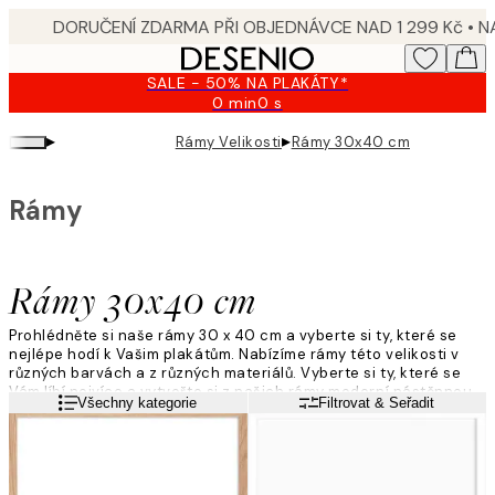
Skip
to
main
SALE - 50% NA PLAKÁTY*
content.
0 min
0 s
Platné
do:
▸
▸
Rámy Velikosti
Rámy 30x40 cm
2026-
08-
10
Rámy
Rámy 30x40 cm
Prohlédněte si naše rámy 30 x 40 cm a vyberte si ty, které se
nejlépe hodí k Vašim plakátům. Nabízíme rámy této velikosti v
různých barvách a z různých materiálů. Vyberte si ty, které se
Vám líbí nejvíce a vytvořte si z našich rámy moderní nástěnnou
Přečtěte si více
Všechny kategorie
Filtrovat & Seřadit
koláž!