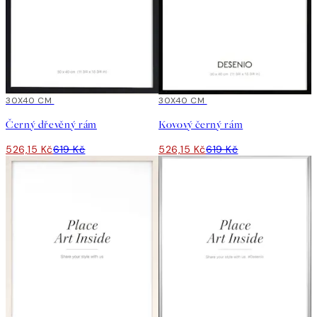
15%*
30X40 CM
15%*
30X40 CM
Černý dřevěný rám
Kovový černý rám
526,15 Kč
619 Kč
526,15 Kč
619 Kč