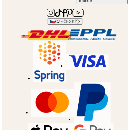
cookie
CZE
ČESKÝ