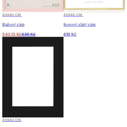
15%*
30X40 CM
30X40 CM
Růžový rám
Kovový zlatý rám
543,15 Kč
639 Kč
619 Kč
30X40 CM