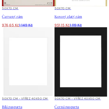
15%*
50X70 CM
15%*
50X70 CM
Červený rám
Kovový zlatý rám
976,65 Kč
1 149 Kč
951,15 Kč
1 119 Kč
50X70 CM - VÝŘEZ 40X50 CM
50X70 CM - VÝŘEZ 40X50 CM
Bílá pasparta
Černá pasparta