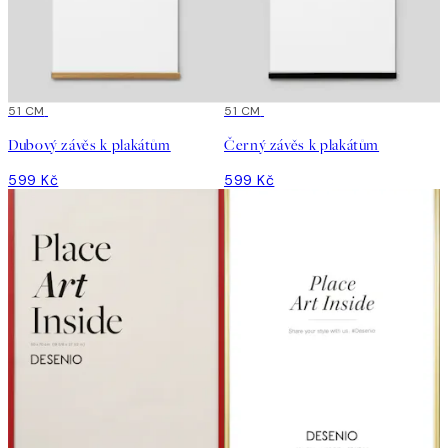
51 CM
51 CM
Dubový závěs k plakátům
Černý závěs k plakátům
599 Kč
599 Kč