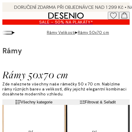
Skip
to
main
SALE - 50% NA PLAKÁTY*
content.
▸
▸
Rámy Velikosti
Rámy 50x70 cm
Rámy
Rámy 50x70 cm
Zde naleznete všechny naše rámečky 50 x 70 cm. Nabízíme
rámy různých barev a velikostí, díky jejichž elegantní kombinaci
dosáhnete moderního vzhledu.
Přečtěte si více
Všechny kategorie
Filtrovat & Seřadit