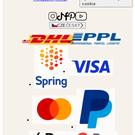
cookie
CZE
ČESKÝ