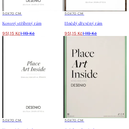
15%*
50X70 CM
15%*
50X70 CM
Kovový stříbrný rám
Hnědý dřevěný rám
951,15 Kč
1 119 Kč
951,15 Kč
1 119 Kč
15%*
50X70 CM
15%*
50X70 CM