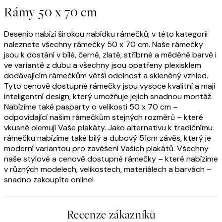
Rámy 50 x 70 cm
Desenio nabízí širokou nabídku rámečků; v této kategorii
naleznete všechny rámečky 50 x 70 cm. Naše rámečky
jsou k dostání v bílé, černé, zlaté, stříbrné a měděné barvě i
ve variantě z dubu a všechny jsou opatřeny plexisklem
dodávajícím rámečkům větší odolnost a skleněný vzhled.
Tyto cenově dostupné rámečky jsou vysoce kvalitní a mají
inteligentní design, který umožňuje jejich snadnou montáž.
Nabízíme také pasparty o velikosti 50 x 70 cm –
odpovídající našim rámečkům stejných rozměrů – které
vkusně olemují Vaše plakáty. Jako alternativu k tradičnímu
rámečku nabízíme také bílý a dubový 51cm závěs, který je
moderní variantou pro zavěšení Vašich plakátů. Všechny
naše stylové a cenově dostupné rámečky – které nabízíme
v různých modelech, velikostech, materiálech a barvách –
snadno zakoupíte online!
Recenze zákazníků