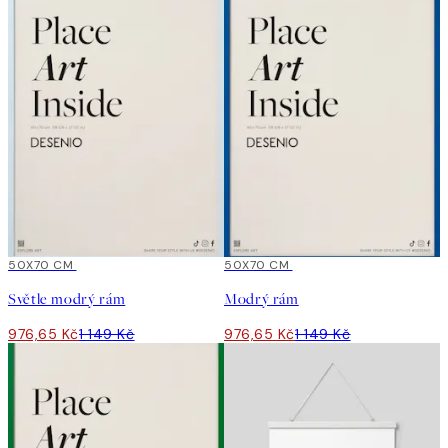
15%*
50X70 CM
15%*
50X70 CM
Světle modrý rám
Modrý rám
976,65 Kč
1 149 Kč
976,65 Kč
1 149 Kč