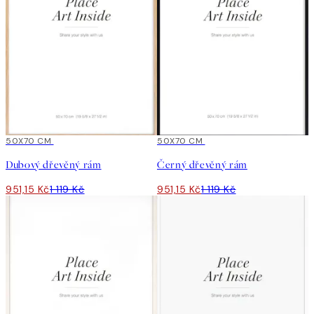
15%*
50X70 CM
15%*
50X70 CM
Dubový dřevěný rám
Černý dřevěný rám
951,15 Kč
1 119 Kč
951,15 Kč
1 119 Kč