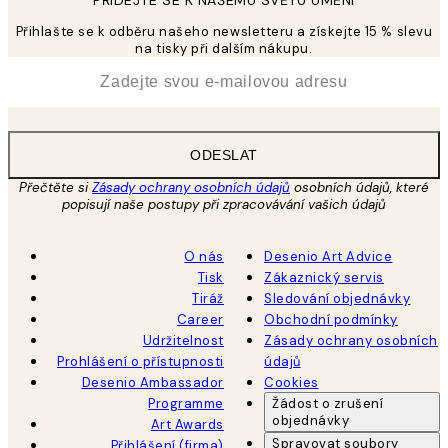
PŘIDEJTE SE K NAŠEMU SVĚTU UMĚNÍ
Přihlašte se k odběru našeho newsletteru a získejte 15 % slevu
na tisky při dalším nákupu.
*
Email
ODESLAT
Přečtěte si
Zásady ochrany osobních údajů
osobních údajů, které
popisují naše postupy při zpracovávání vašich údajů
O nás
Desenio Art Advice
Tisk
Zákaznický servis
Tiráž
Sledování objednávky
Career
Obchodní podmínky
Udržitelnost
Zásady ochrany osobních
Prohlášení o přístupnosti
údajů
Desenio Ambassador
Cookies
Programme
Žádost o zrušení
objednávky
Art Awards
Spravovat soubory
Přihlášení (firma)