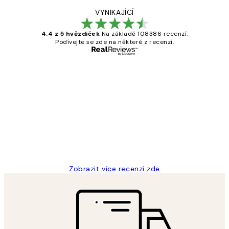
VYNIKAJÍCÍ
4.4 z 5 hvězdiček
Na základě 108386 recenzí.
Podívejte se zde na některé z recenzí.
Ověřený kupující
Recenze
zákazníků
Perfection
3 dub
Lucia D
Zobrazit více recenzí zde