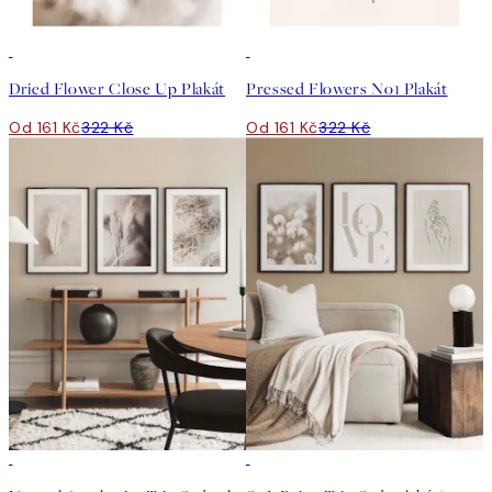
50%*
50%*
Dried Flower Close Up Plakát
Pressed Flowers No1 Plakát
Od 161 Kč
322 Kč
Od 161 Kč
322 Kč
-40%
-40%