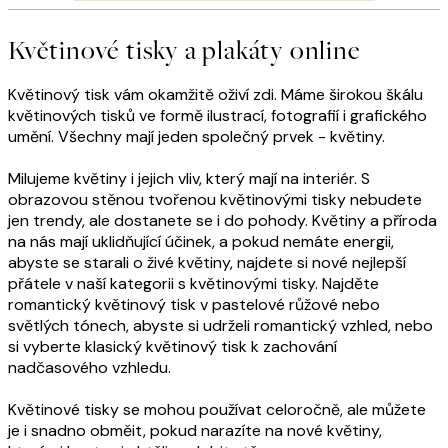
Květinové tisky a plakáty online
Květinový tisk vám okamžitě oživí zdi. Máme širokou škálu
květinových tisků ve formě ilustrací, fotografií i grafického
umění. Všechny mají jeden společný prvek - květiny.
Milujeme květiny i jejich vliv, který mají na interiér. S
obrazovou stěnou tvořenou květinovými tisky nebudete
jen trendy, ale dostanete se i do pohody. Květiny a příroda
na nás mají uklidňující účinek, a pokud nemáte energii,
abyste se starali o živé květiny, najdete si nové nejlepší
přátele v naší kategorii s květinovými tisky. Najděte
romantický květinový tisk v pastelové růžové nebo
světlých tónech, abyste si udrželi romantický vzhled, nebo
si vyberte klasický květinový tisk k zachování
nadčasového vzhledu.
Květinové tisky se mohou používat celoročně, ale můžete
je i snadno obměit, pokud narazíte na nové květiny,