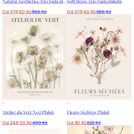
Natural Aesthetics Trio Sada plakátů
Soft Beige Trio Sada plakátů
Od 579,60 Kč
966 Kč
Od 579,60 Kč
966 Kč
50%*
50%*
Atelier du Vert No2 Plakát
Fleurs Séchées Plakát
Od 249,50 Kč
499 Kč
Od 161 Kč
322 Kč