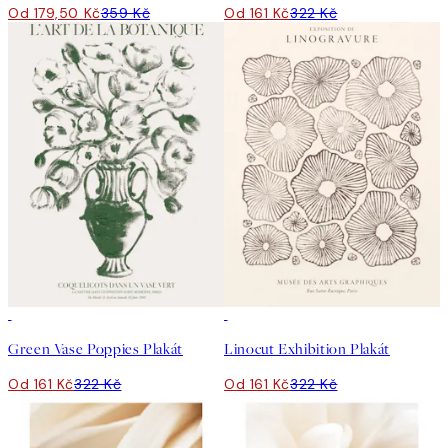
Od 179,50 Kč
359 Kč
Od 161 Kč
322 Kč
50%*
50%*
Green Vase Poppies Plakát
Linocut Exhibition Plakát
Od 161 Kč
322 Kč
Od 161 Kč
322 Kč