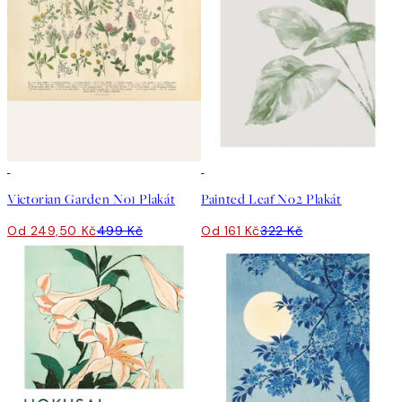
50%*
50%*
Victorian Garden No1 Plakát
Painted Leaf No2 Plakát
Od 249,50 Kč
499 Kč
Od 161 Kč
322 Kč