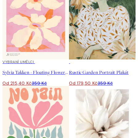
40%*
VYBRANÍ UMĚLCI
50%*
Sylvia Takken - Floating Flowers Plakát
Rustic Garden Portrait Plakát
Od 215,40 Kč
359 Kč
Od 179,50 Kč
359 Kč