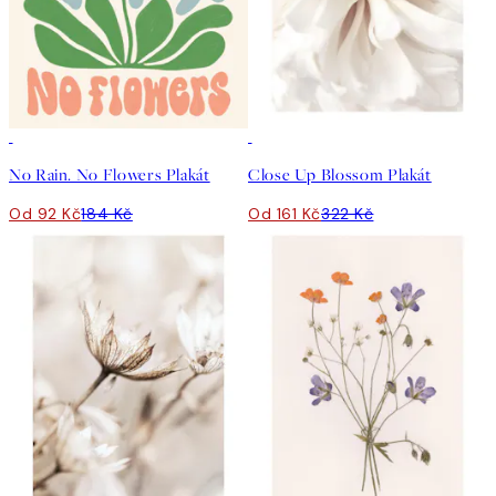
50%*
50%*
No Rain. No Flowers Plakát
Close Up Blossom Plakát
Od 92 Kč
184 Kč
Od 161 Kč
322 Kč