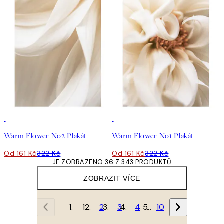
50%*
50%*
Warm Flower No2 Plakát
Warm Flower No1 Plakát
Od 161 Kč
322 Kč
Od 161 Kč
322 Kč
JE ZOBRAZENO 36 Z 343 PRODUKTŮ
ZOBRAZIT VÍCE
1
2
3
4
…
10