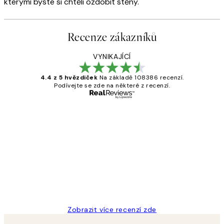
kterými byste si chtěli ozdobit stěny.
Recenze zákazníků
VYNIKAJÍCÍ
4.4 z 5 hvězdiček
Na základě 108386 recenzí.
Podívejte se zde na některé z recenzí.
Ověřený kupující
Recenze
zákazníků
Perfection
3 dub
Lucia D
Zobrazit více recenzí zde