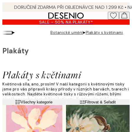
Skip
to
main
SALE - 50% NA PLAKÁTY*
content.
▸
▸
Botanické umění
Plakáty s květinami
Plakáty
Plakáty s květinami
Květinová síla, ano, prosím! V naší kategorii s květinovými tisky
jsme pro vás připravili krásy přírody v různých barvách, tvarech i
velikostech. Najděte květinové tisky s růžovými růžemi, bílými
pivoňkami nebo černobílými kyticemi. Květinovým tiskům se
Přečtěte si více
Všechny kategorie
Filtrovat & Seřadit
meze nekladou, tak rozhodněte, které květiny se k vám
nastěhují.