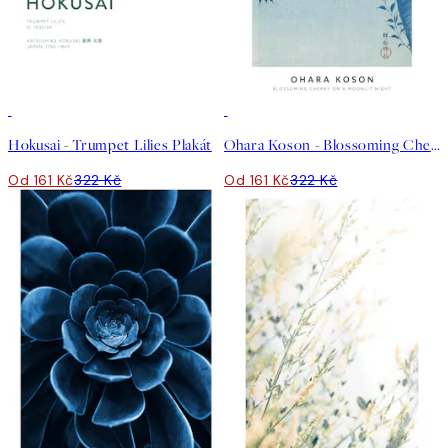
50%*
50%*
Hokusai - Trumpet Lilies Plakát
Ohara Koson - Blossoming Cherry on a Moonlit Night Plakát
Od 161 Kč
322 Kč
Od 161 Kč
322 Kč