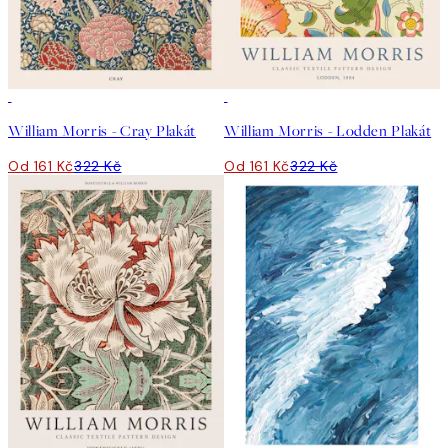
50%*
50%*
William Morris - Cray Plakát
William Morris - Lodden Plakát
Od 161 Kč
322 Kč
Od 161 Kč
322 Kč