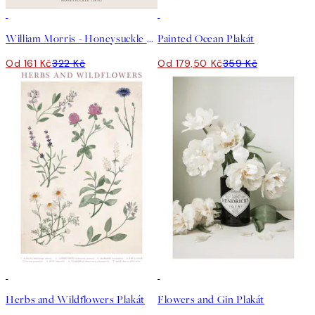
50%*
50%*
William Morris - Honeysuckle Plakát
Painted Ocean Plakát
Od 161 Kč
322 Kč
Od 179,50 Kč
359 Kč
50%*
50%*
Herbs and Wildflowers Plakát
Flowers and Gin Plakát