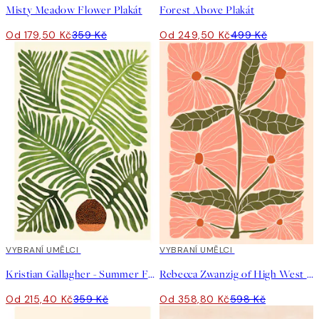
Misty Meadow Flower Plakát
Forest Above Plakát
Od 179,50 Kč
359 Kč
Od 249,50 Kč
499 Kč
40%*
VYBRANÍ UMĚLCI
40%*
VYBRANÍ UMĚLCI
Kristian Gallagher - Summer Fern Plakát
Rebecca Zwanzig of High West Wild - Franny Plakát
Od 215,40 Kč
359 Kč
Od 358,80 Kč
598 Kč