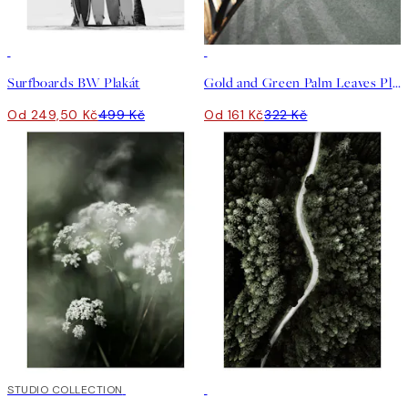
50%*
50%*
Surfboards BW Plakát
Gold and Green Palm Leaves Plakát
Od 249,50 Kč
499 Kč
Od 161 Kč
322 Kč
50%*
STUDIO COLLECTION
50%*