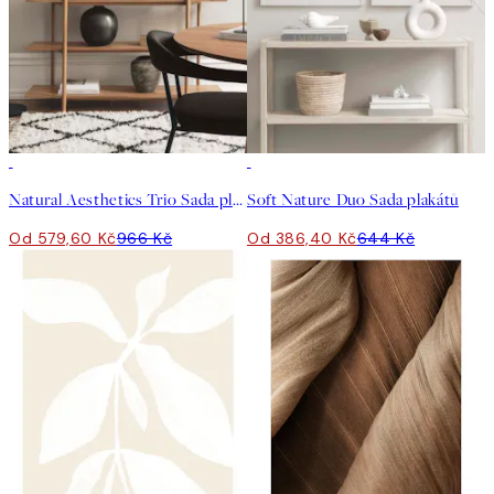
-40%
-40%
Natural Aesthetics Trio Sada plakátů
Soft Nature Duo Sada plakátů
Od 579,60 Kč
966 Kč
Od 386,40 Kč
644 Kč