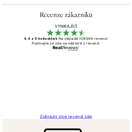
Recenze zákazníků
VYNIKAJÍCÍ
4.4 z 5 hvězdiček
Na základě 108386 recenzí.
Podívejte se zde na některé z recenzí.
Ověřený kupující
Recenze
zákazníků
Perfection
3 dub
Lucia D
Zobrazit více recenzí zde