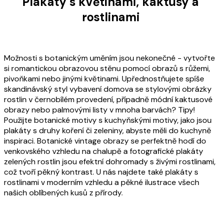
Plakáty s květinami, kaktusy a
rostlinami
Možnosti s botanickým uměním jsou nekonečné - vytvořte
si romantickou obrazovou stěnu pomocí obrazů s růžemi,
pivoňkami nebo jinými květinami. Upřednostňujete spíše
skandinávský styl vybavení domova se stylovými obrázky
rostlin v černobílém provedení, případně módní kaktusové
obrazy nebo palmovými listy v mnoha barvách? Tipy!
Použijte botanické motivy s kuchyňskými motivy, jako jsou
plakáty s druhy koření či zeleniny, abyste měli do kuchyně
inspiraci. Botanické vintage obrazy se perfektně hodí do
venkovského vzhledu na chalupě a fotografické plakáty
zelených rostlin jsou efektní dohromady s živými rostlinami,
což tvoří pěkný kontrast. U nás najdete také plakáty s
rostlinami v moderním vzhledu a pěkné ilustrace všech
našich oblíbených kusů z přírody.