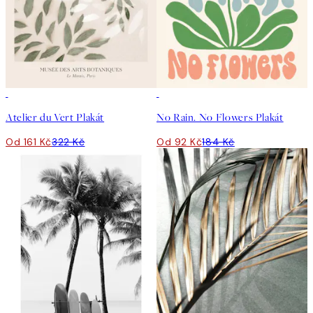
50%*
50%*
Atelier du Vert Plakát
No Rain. No Flowers Plakát
Od 161 Kč
322 Kč
Od 92 Kč
184 Kč