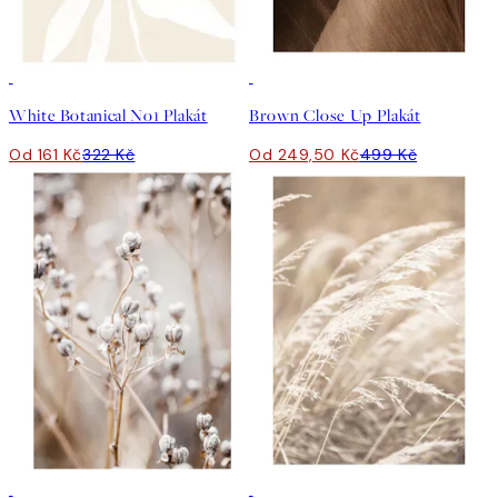
50%*
50%*
White Botanical No1 Plakát
Brown Close Up Plakát
Od 161 Kč
322 Kč
Od 249,50 Kč
499 Kč
50%*
50%*