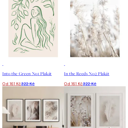
50%*
50%*
Into the Green No1 Plakát
In the Reeds No2 Plakát
Od 161 Kč
322 Kč
Od 161 Kč
322 Kč