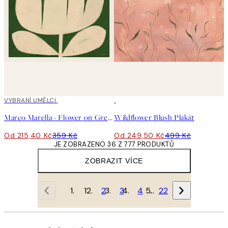
40%*
VYBRANÍ UMĚLCI
50%*
Marco Marella - Flower on Green Plakát
Wildflower Blush Plakát
Od 215,40 Kč
359 Kč
Od 249,50 Kč
499 Kč
JE ZOBRAZENO 36 Z 777 PRODUKTŮ
ZOBRAZIT VÍCE
1
2
3
4
…
22