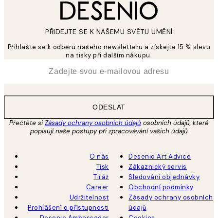
PŘIDEJTE SE K NAŠEMU SVĚTU UMĚNÍ
Přihlašte se k odběru našeho newsletteru a získejte 15 % slevu
na tisky při dalším nákupu.
*
Email
ODESLAT
Přečtěte si
Zásady ochrany osobních údajů
osobních údajů, které
popisují naše postupy při zpracovávání vašich údajů
O nás
Desenio Art Advice
Tisk
Zákaznický servis
Tiráž
Sledování objednávky
Career
Obchodní podmínky
Udržitelnost
Zásady ochrany osobních
Prohlášení o přístupnosti
údajů
Desenio Ambassador
Cookies