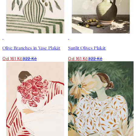
50%*
50%*
Olive Branches in Vase Plakát
Sunlit Olives Plakát
Od 161 Kč
322 Kč
Od 161 Kč
322 Kč