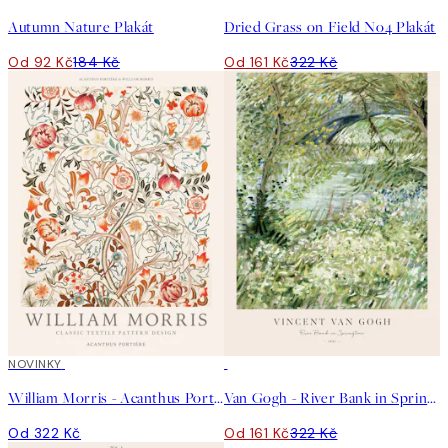
Autumn Nature Plakát
Dried Grass on Field No4 Plakát
Od 92 Kč
184 Kč
Od 161 Kč
322 Kč
NOVINKY
50%*
William Morris - Acanthus Portière Plakát
Van Gogh - River Bank in Springtime Plakát
Od 322 Kč
Od 161 Kč
322 Kč