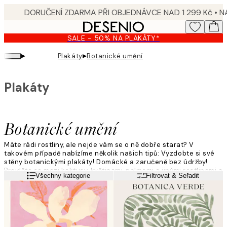
Skip
to
main
SALE - 50% NA PLAKÁTY*
content.
▸
▸
Plakáty
Botanické umění
Plakáty
Botanické umění
Máte rádi rostliny, ale nejde vám se o ně dobře starat? V
takovém případě nabízíme několik našich tipů: Vyzdobte si své
stěny botanickými plakáty! Domácké a zaručeně bez údržby!
Projděte se mezi kaktusy, květinami, palmami a jinými rostlinami a
Přečtěte si více
Všechny kategorie
Filtrovat & Seřadit
vytvořte si vlastní zelený prostor.