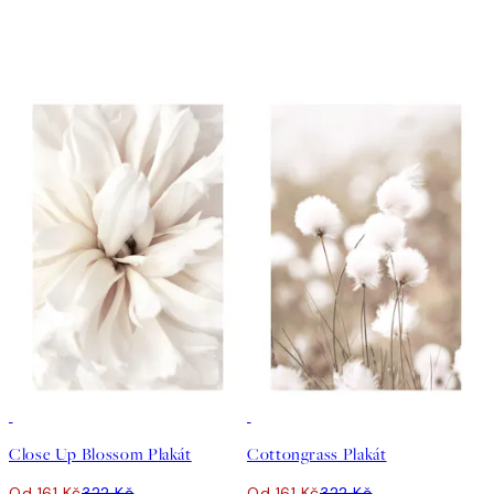
50%*
50%*
Close Up Blossom Plakát
Cottongrass Plakát
Od 161 Kč
322 Kč
Od 161 Kč
322 Kč