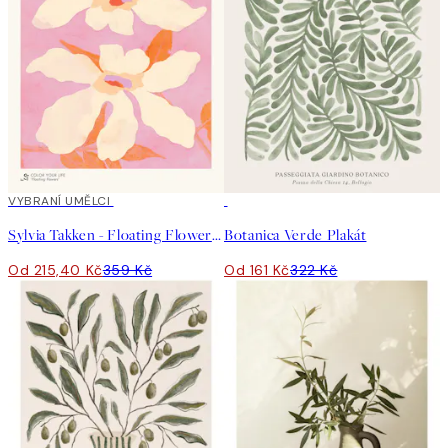
40%*
VYBRANÍ UMĚLCI
50%*
Sylvia Takken - Floating Flowers Plakát
Botanica Verde Plakát
Od 215,40 Kč
359 Kč
Od 161 Kč
322 Kč