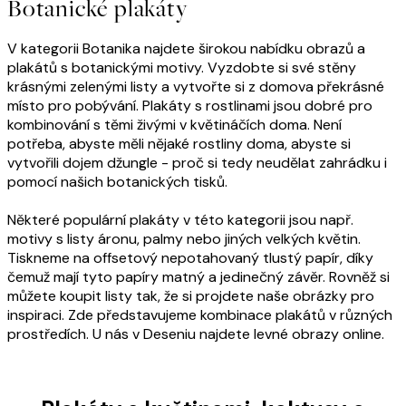
Botanické plakáty
V kategorii Botanika najdete širokou nabídku obrazů a
plakátů s botanickými motivy. Vyzdobte si své stěny
krásnými zelenými listy a vytvořte si z domova překrásné
místo pro pobývání. Plakáty s rostlinami jsou dobré pro
kombinování s těmi živými v květináčích doma. Není
potřeba, abyste měli nějaké rostliny doma, abyste si
vytvořili dojem džungle - proč si tedy neudělat zahrádku i
pomocí našich botanických tisků.
Některé populární plakáty v této kategorii jsou např.
motivy s listy áronu, palmy nebo jiných velkých květin.
Tiskneme na offsetový nepotahovaný tlustý papír, díky
čemuž mají tyto papíry matný a jedinečný závěr. Rovněž si
můžete koupit listy tak, že si projdete naše obrázky pro
inspiraci. Zde představujeme kombinace plakátů v různých
prostředích. U nás v Deseniu najdete levné obrazy online.