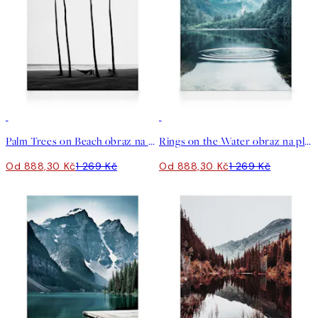
30%*
30%*
Palm Trees on Beach obraz na plátně
Rings on the Water obraz na plátně
Od 888,30 Kč
1 269 Kč
Od 888,30 Kč
1 269 Kč