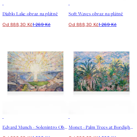
30%*
30%*
Diablo Lake obraz na plátně
Soft Waves obraz na plátně
Od 888,30 Kč
1 269 Kč
Od 888,30 Kč
1 269 Kč
30%*
30%*
Edvard Munch - Solenintro Obraz na plátně
Monet - Palm Trees at Bordighera obraz na plátně