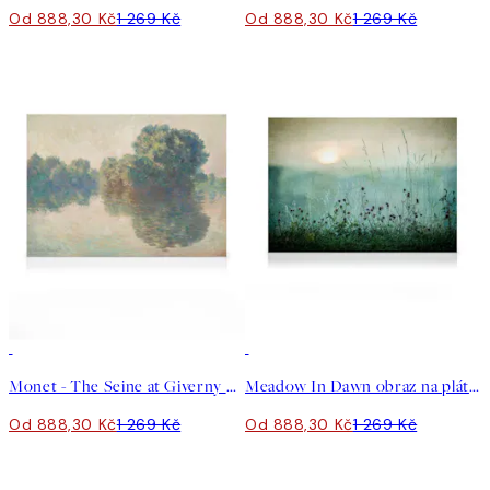
Od 888,30 Kč
1 269 Kč
Od 888,30 Kč
1 269 Kč
30%*
30%*
Monet - The Seine at Giverny obraz na plátně
Meadow In Dawn obraz na plátně
Od 888,30 Kč
1 269 Kč
Od 888,30 Kč
1 269 Kč