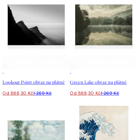
30%*
30%*
Lookout Point obraz na plátně
Green Lake obraz na plátně
Od 888,30 Kč
1 269 Kč
Od 888,30 Kč
1 269 Kč