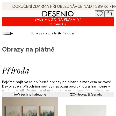
Skip
to
main
SALE - 50% NA PLAKÁTY*
content.
0 min
0 s
Platné
do:
▸
▸
Obrazy na plátně
Příroda
2026-
08-
09
Obrazy na plátně
Příroda
Pojďme najít vaše oblíbené obrazy na plátně s motivem přírody!
Dekorace s přírodními motivy navozují pocit klidu a harmonie v
celém pokoji. Vyzdobte si stěny vzory představujícími vlnící se
Přečtěte si více
Všechny kategorie
Filtrovat & Seřadit
oceán, bujný les nebo výhled z vrcholu hory. Máme širokou
nabídku, která vyhovuje všem stylům interiérového designu.