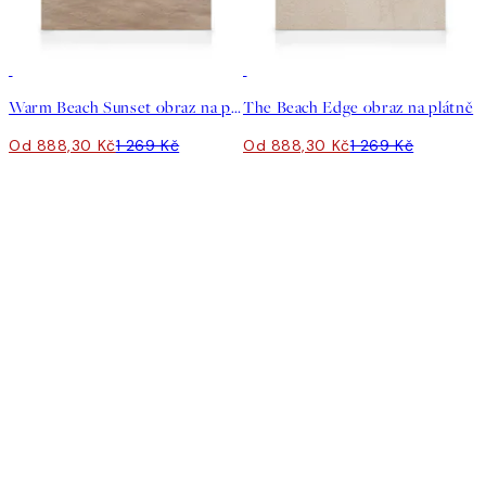
30%*
30%*
Warm Beach Sunset obraz na plátně
The Beach Edge obraz na plátně
Od 888,30 Kč
1 269 Kč
Od 888,30 Kč
1 269 Kč