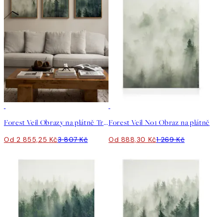
-25%
30%*
Forest Veil Obrazy na plátně Trio
Forest Veil No1 Obraz na plátně
Od 2 855,25 Kč
3 807 Kč
Od 888,30 Kč
1 269 Kč