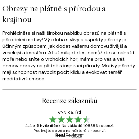
Obrazy na plátně s přírodou a
krajinou
Prohlédněte si naši širokou nabídku obrazů na plátně s
přírodními motivy! Výzdoba s vlivy a aspekty přírody je
účinným způsobem, jak dodat vašemu domovu živější a
veselejší atmosféru. Ať už milujete les, nemůžete se nabažit
moře nebo sníte o vrcholcích hor, máme pro vás a váš
domov obrazy na plátně s inspirací přírody. Motivy přírody
mají schopnost navodit pocit klidu a evokovat téměř
meditativní emoce.
Recenze zákazníků
VYNIKAJÍCÍ
4.4 z 5 hvězdiček
Na základě 108386 recenzí.
Podívejte se zde na některé z recenzí.