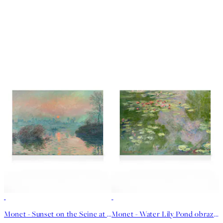
30%*
30%*
Monet - Sunset on the Seine at Lavacourt obraz na plátně
Monet - Water Lily Pond obraz na plátně