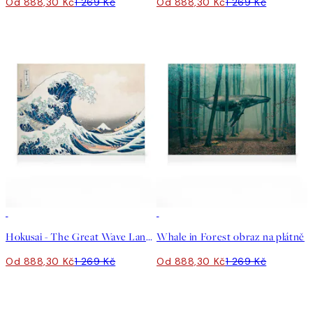
Od 888,30 Kč
1 269 Kč
Od 888,30 Kč
1 269 Kč
30%*
30%*
Hokusai - The Great Wave Landscape obraz na plátně
Whale in Forest obraz na plátně
Od 888,30 Kč
1 269 Kč
Od 888,30 Kč
1 269 Kč