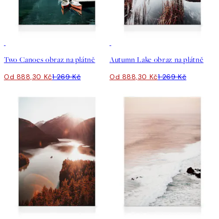
30%*
30%*
Two Canoes obraz na plátně
Autumn Lake obraz na plátně
Od 888,30 Kč
1 269 Kč
Od 888,30 Kč
1 269 Kč