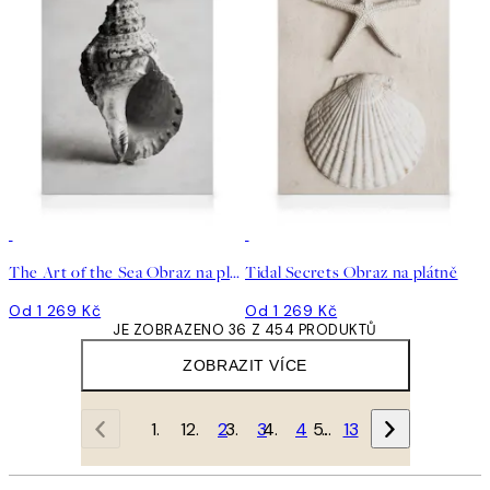
The Art of the Sea Obraz na plátně
Tidal Secrets Obraz na plátně
Od 1 269 Kč
Od 1 269 Kč
JE ZOBRAZENO 36 Z 454 PRODUKTŮ
ZOBRAZIT VÍCE
1
2
3
4
…
13