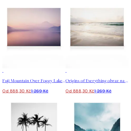
30%*
30%*
Fuji Mountain Over Foggy Lake obraz na plátně
Origins of Everything obraz na plátně
Od 888,30 Kč
1 269 Kč
Od 888,30 Kč
1 269 Kč