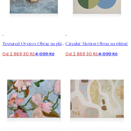
30%*
30%*
Textured Oysters Obraz na plátně
Circular Motion Obraz na plátně
Od 2 869,30 Kč
4 099 Kč
Od 2 869,30 Kč
4 099 Kč