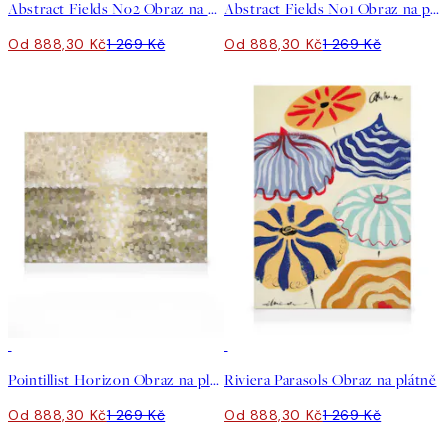
Abstract Fields No2 Obraz na plátně
Abstract Fields No1 Obraz na plátně
Od 888,30 Kč
1 269 Kč
Od 888,30 Kč
1 269 Kč
30%*
30%*
Pointillist Horizon Obraz na plátně
Riviera Parasols Obraz na plátně
Od 888,30 Kč
1 269 Kč
Od 888,30 Kč
1 269 Kč