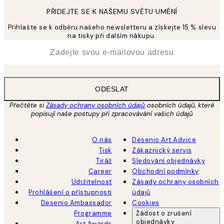
PŘIDEJTE SE K NAŠEMU SVĚTU UMĚNÍ
Přihlašte se k odběru našeho newsletteru a získejte 15 % slevu
na tisky při dalším nákupu.
*
Email
ODESLAT
Přečtěte si
Zásady ochrany osobních údajů
osobních údajů, které
popisují naše postupy při zpracovávání vašich údajů
O nás
Desenio Art Advice
Tisk
Zákaznický servis
Tiráž
Sledování objednávky
Career
Obchodní podmínky
Udržitelnost
Zásady ochrany osobních
Prohlášení o přístupnosti
údajů
Desenio Ambassador
Cookies
Programme
Žádost o zrušení
objednávky
Art Awards