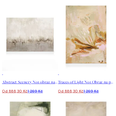
30%*
30%*
Abstract Scenery No1 obraz na plátně
Traces of Light No1 Obraz na plátně
Od 888,30 Kč
1 269 Kč
Od 888,30 Kč
1 269 Kč