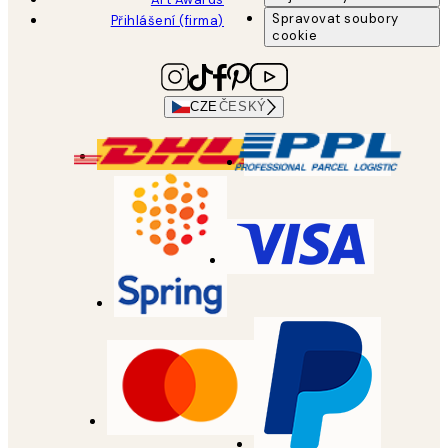
Spravovat soubory
Přihlášení (firma)
cookie
CZE
ČESKÝ