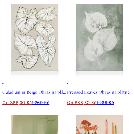
30%*
30%*
Caladium in Beige Obraz na plátně
Pressed Leaves Obraz na plátně
Od 888,30 Kč
1 269 Kč
Od 888,30 Kč
1 269 Kč