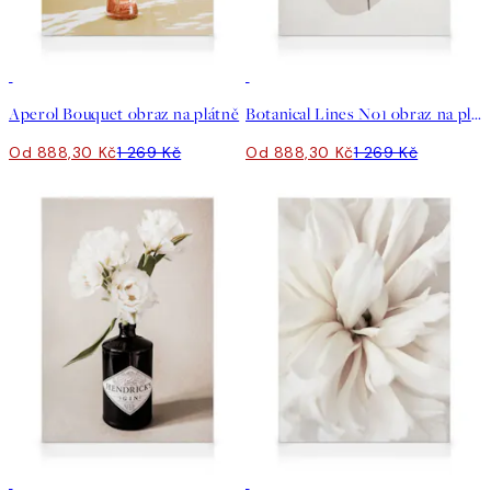
30%*
30%*
Aperol Bouquet obraz na plátně
Botanical Lines No1 obraz na plátně
Od 888,30 Kč
1 269 Kč
Od 888,30 Kč
1 269 Kč
30%*
30%*