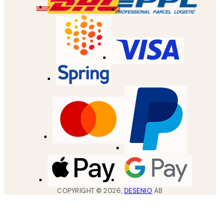
COPYRIGHT ©
2026
,
DESENIO
AB