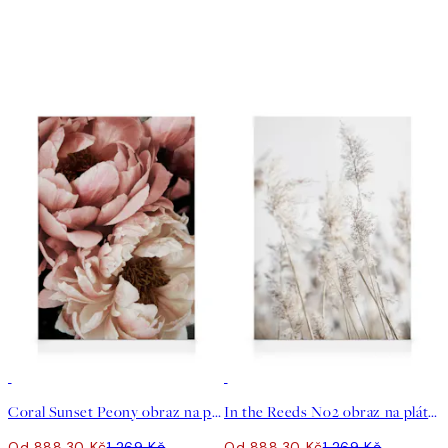
30%*
30%*
Coral Sunset Peony obraz na plátně
In the Reeds No2 obraz na plátně
Od 888,30 Kč
1 269 Kč
Od 888,30 Kč
1 269 Kč