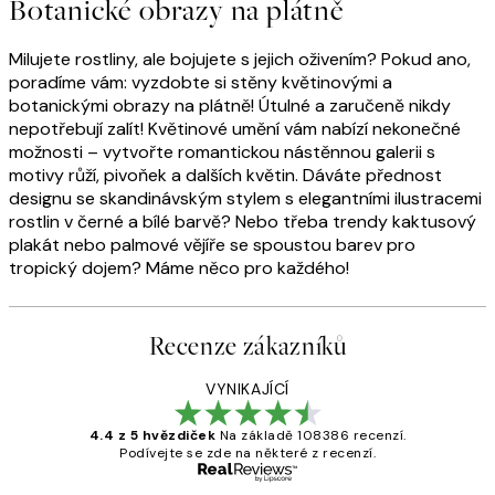
Botanické obrazy na plátně
Milujete rostliny, ale bojujete s jejich oživením? Pokud ano,
poradíme vám: vyzdobte si stěny květinovými a
botanickými obrazy na plátně! Útulné a zaručeně nikdy
nepotřebují zalít! Květinové umění vám nabízí nekonečné
možnosti – vytvořte romantickou nástěnnou galerii s
motivy růží, pivoňek a dalších květin. Dáváte přednost
designu se skandinávským stylem s elegantními ilustracemi
rostlin v černé a bílé barvě? Nebo třeba trendy kaktusový
plakát nebo palmové vějíře se spoustou barev pro
tropický dojem? Máme něco pro každého!
Recenze zákazníků
VYNIKAJÍCÍ
4.4 z 5 hvězdiček
Na základě 108386 recenzí.
Podívejte se zde na některé z recenzí.