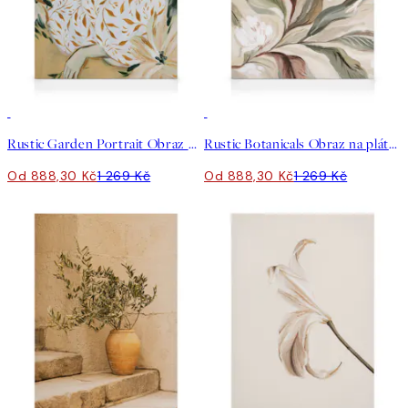
30%*
30%*
Rustic Garden Portrait Obraz na plátně
Rustic Botanicals Obraz na plátně
Od 888,30 Kč
1 269 Kč
Od 888,30 Kč
1 269 Kč