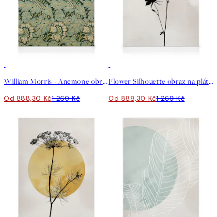
30%*
30%*
William Morris - Anemone obraz na plátně
Flower Silhouette obraz na plátně
Od 888,30 Kč
1 269 Kč
Od 888,30 Kč
1 269 Kč