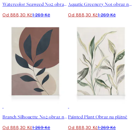
Watercolor Seaweed No2 obraz na plátně
Aquatic Greenery No1 obraz na plátně
Od 888,30 Kč
1 269 Kč
Od 888,30 Kč
1 269 Kč
30%*
30%*
Branch Silhouette No2 obraz na plátně
Painted Plant Obraz na plátně
Od 888,30 Kč
1 269 Kč
Od 888,30 Kč
1 269 Kč