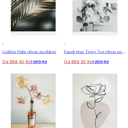
30%*
30%*
Golden Palm obraz na plátně
Eucalyptus Twigs No1 obraz na plátně
Od 888,30 Kč
1 269 Kč
Od 888,30 Kč
1 269 Kč