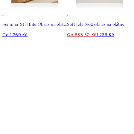
30%*
Summer Still Life Obraz na plátně
Soft Lily No2 obraz na plátně
Od 1 269 Kč
Od 888,30 Kč
1 269 Kč