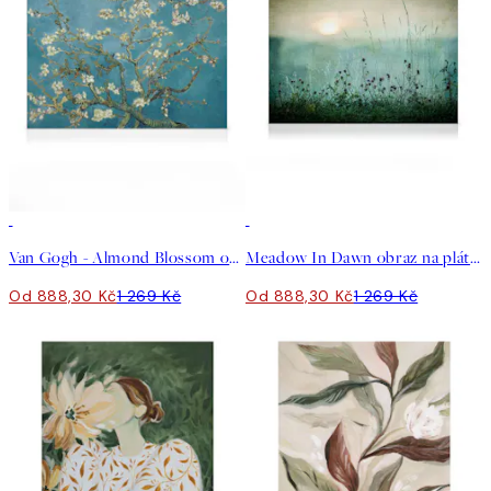
30%*
30%*
Van Gogh - Almond Blossom obraz na plátně
Meadow In Dawn obraz na plátně
Od 888,30 Kč
1 269 Kč
Od 888,30 Kč
1 269 Kč