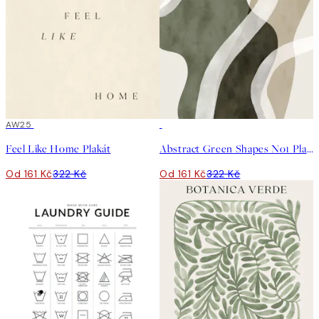
50%*
AW25
50%*
Feel Like Home Plakát
Abstract Green Shapes No1 Plakát
Od 161 Kč
322 Kč
Od 161 Kč
322 Kč