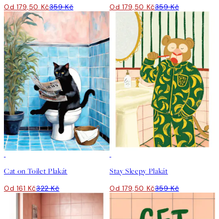
Od 179,50 Kč
359 Kč
Od 179,50 Kč
359 Kč
50%*
50%*
Cat on Toilet Plakát
Stay Sleepy Plakát
Od 161 Kč
322 Kč
Od 179,50 Kč
359 Kč