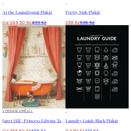
50%*
50%*
At the Laundromat Plakát
Pretty Sink Plakát
Od 249,50 Kč
499 Kč
299 Kč
598 Kč
40%*
VYBRANÍ UMĚLCI
50%*
Janet Hill - Princess Edwina Takes A Bath Plakát
Laundry Guide Black Plakát