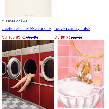
40%*
VYBRANÍ UMĚLCI
50%*
Giselle Dekel – Bubble Bath Plakát
Do My Laundry Plakát
Od 358,80 Kč
598 Kč
Od 161 Kč
322 Kč