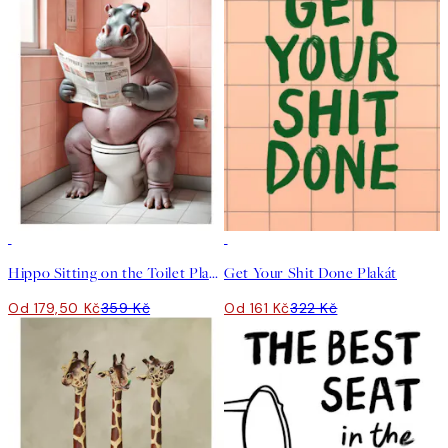
50%*
50%*
Hippo Sitting on the Toilet Plakát
Get Your Shit Done Plakát
Od 179,50 Kč
359 Kč
Od 161 Kč
322 Kč