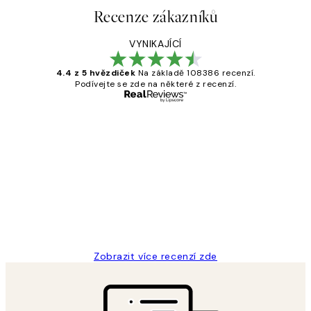
Recenze zákazníků
VYNIKAJÍCÍ
4.4 z 5 hvězdiček
Na základě 108386 recenzí.
Podívejte se zde na některé z recenzí.
Ověřený kupující
Recenze
zákazníků
Perfection
3 dub
Lucia D
Zobrazit více recenzí zde