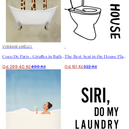
40%*
VYBRANÍ UMĚLCI
50%*
Coco De Paris - Giraffes in Bathtub Plakát
The Best Seat in the House Plakát
Od 299,40 Kč
499 Kč
Od 161 Kč
322 Kč