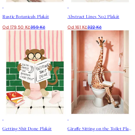
50%*
50%*
Rustic Botanicals Plakát
Abstract Lines No2 Plakát
Od 179,50 Kč
359 Kč
Od 161 Kč
322 Kč
50%*
50%*
Getting Shit Done Plakát
Giraffe Sitting on the Toilet Plakát