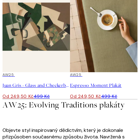
50%*
AW25
50%*
AW25
Juan Gris - Glass and Checkerboard Plakát
Espresso Moment Plakát
Od 249,50 Kč
499 Kč
Od 249,50 Kč
499 Kč
AW25: Evolving Traditions plakáty
Objevte styl inspirovaný dědictvím, který je dokonale
přizpůsoben současnému způsobu života. Navržená s