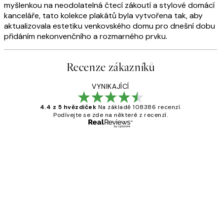
myšlenkou na neodolatelná čtecí zákoutí a stylové domácí
kanceláře, tato kolekce plakátů byla vytvořena tak, aby
aktualizovala estetiku venkovského domu pro dnešní dobu
přidáním nekonvenčního a rozmarného prvku.
Recenze zákazníků
VYNIKAJÍCÍ
4.4 z 5 hvězdiček
Na základě 108386 recenzí.
Podívejte se zde na některé z recenzí.
Ověřený kupující
Recenze
zákazníků
Perfection
3 dub
Lucia D