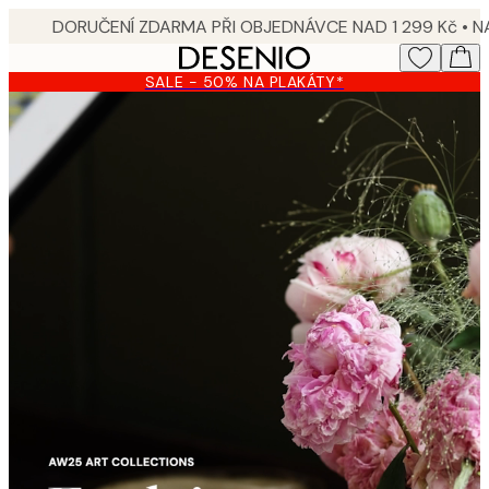
Skip
to
main
SALE - 50% NA PLAKÁTY*
content.