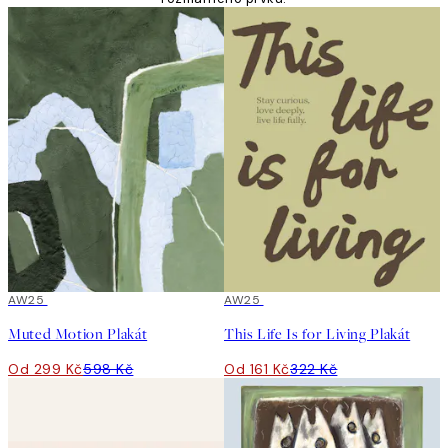
50%*
AW25
50%*
AW25
Muted Motion Plakát
This Life Is for Living Plakát
Od 299 Kč
598 Kč
Od 161 Kč
322 Kč