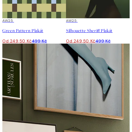
50%*
AW25
50%*
AW25
Green Pattern Plakát
Silhouette Sheriff Plakát
Od 249,50 Kč
499 Kč
Od 249,50 Kč
499 Kč