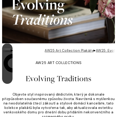
▸
▸
AW25 Art Collection Plakáty
AW25: Evolv
AW25 ART COLLECTIONS
Looping je zapnutý
Evolving Traditions
Objevte styl inspirovaný dědictvím, který je dokonale
přizpůsoben současnému způsobu života. Navržená s myšlenkou
na neodolatelná čtecí zákoutí a stylové domácí kanceláře, tato
kolekce plakátů byla vytvořena tak, aby aktualizovala estetiku
venkovského domu pro dnešní dobu přidáním nekonvenčního a
rozmarného prvku.