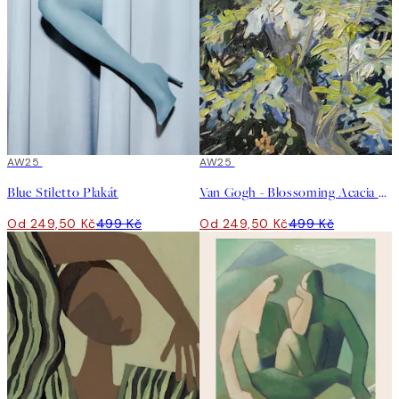
50%*
AW25
50%*
AW25
Blue Stiletto Plakát
Van Gogh - Blossoming Acacia Branches Plakát
Od 249,50 Kč
499 Kč
Od 249,50 Kč
499 Kč