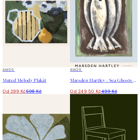
50%*
AW25
50%*
AW25
Muted Melody Plakát
Marsden Hartley - Sea Ghosts Plakát
Od 299 Kč
598 Kč
Od 249,50 Kč
499 Kč