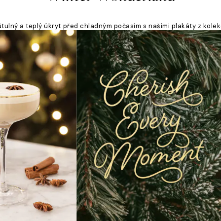
 útulný a teplý úkryt před chladným počasím s našimi plakáty z kol