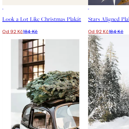
50%*
50%*
Look a Lot Like Christmas Plakát
Stars Aligned Pla
Od 92 Kč
184 Kč
Od 92 Kč
184 Kč