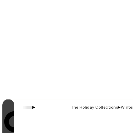
▸
▸
The Holiday Collections
Winte
Looping je zapnutý