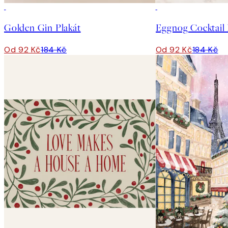
50%*
50%*
Golden Gin Plakát
Eggnog Cocktail 
Od 92 Kč
184 Kč
Od 92 Kč
184 Kč