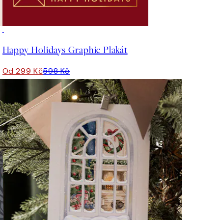
50%*
Happy Holidays Graphic Plakát
Od 299 Kč
598 Kč