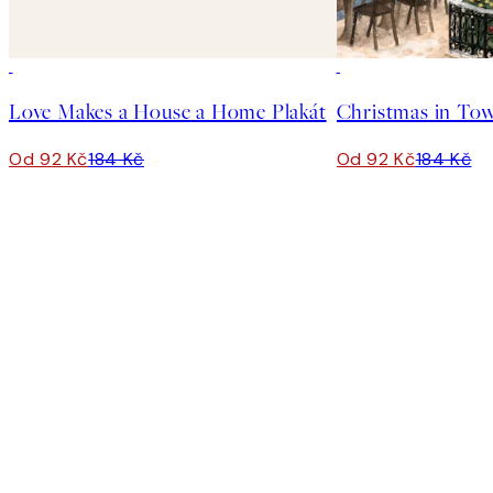
50%*
50%*
Love Makes a House a Home Plakát
Christmas in Tow
Od 92 Kč
184 Kč
Od 92 Kč
184 Kč