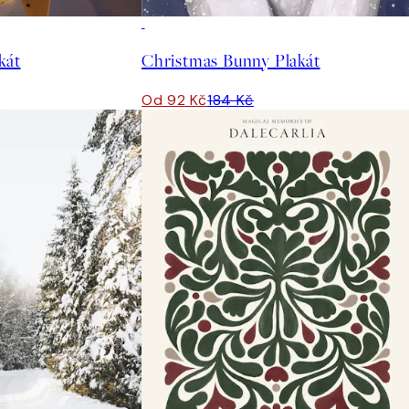
50%*
kát
Christmas Bunny Plakát
Od 92 Kč
184 Kč