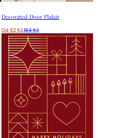
50%*
Decorated Door Plakát
Od 92 Kč
184 Kč