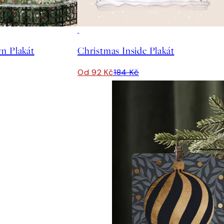
50%*
n Plakát
Christmas Inside Plakát
Od 92 Kč
184 Kč