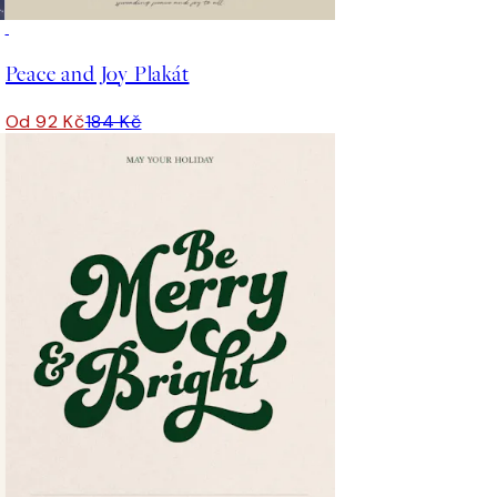
50%*
Peace and Joy Plakát
Od 92 Kč
184 Kč