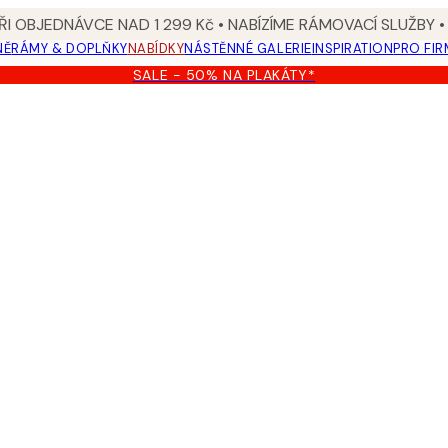
I OBJEDNÁVCE NAD 1 299 Kč • NABÍZÍME RÁMOVACÍ SLUŽBY •
NĚ
RÁMY & DOPLŇKY
NABÍDKY
NÁSTĚNNÉ GALERIE
INSPIRATION
PRO FIR
SALE - 50% NA PLAKÁTY*