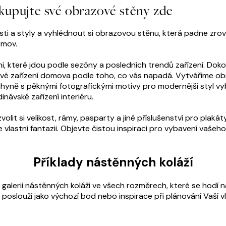
kupujte své obrazové stěny zde
osti a styly a vyhlédnout si obrazovou stěnu, která padne zro
omov.
i, které jdou podle sezóny a posledních trendů zařízení. D
zařízení domova podle toho, co vás napadá. Vytváříme obra
kuchyně s pěknými fotografickými motivy pro modernější styl
inávské zařízení interiéru.
lit si velikost, rámy, pasparty a jiné příslušenství pro plaká
 vlastní fantazii. Objevte čistou inspiraci pro vybavení vaše
Příklady nástěnných koláží
 galerii nástěnných koláží ve všech rozměrech, které se hodí n
poslouží jako výchozí bod nebo inspirace při plánování Vaší vl