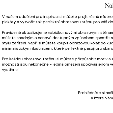
Na
V našem oddělení pro inspiraci si můžete projít různé místn
plakáty a vytvořit tak perfektní obrazovou stěnu pro váš d
Pravidelně aktualizujeme nabídku novými obrazovými stěnam
můžete snadným a cenově dostupným způsobem zpestřit své 
stylu zařízení. Např. si můžete koupit obrazovou koláž do 
minimalistickými ilustracemi, které perfektně pasují pro skand
Pro každou obrazovou stěnu si můžete přizpůsobit motiv a zvo
možnosti jsou nekonečné - jediná omezení spočívají jenom ve
vystihne!
Prohlédněte si naši
a které Vám 