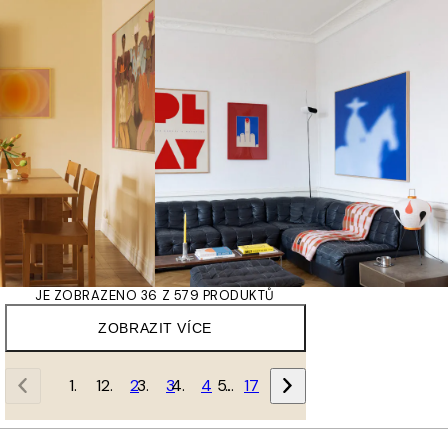
JE ZOBRAZENO 36 Z 579 PRODUKTŮ
ZOBRAZIT VÍCE
1
2
3
4
…
17