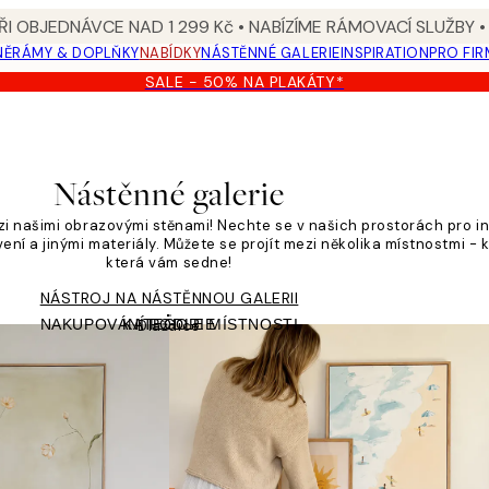
I OBJEDNÁVCE NAD 1 299 Kč • NABÍZÍME RÁMOVACÍ SLUŽBY •
NĚ
RÁMY & DOPLŇKY
NABÍDKY
NÁSTĚNNÉ GALERIE
INSPIRATION
PRO FIR
SALE - 50% NA PLAKÁTY*
Nástěnné galerie
zi našimi obrazovými stěnami! Nechte se v našich prostorách pro in
ní a jinými materiály. Můžete se projít mezi několika místnostmi - 
která vám sedne!
NÁSTROJ NA NÁSTĚNNOU GALERII
NAKUPOVÁNÍ PODLE MÍSTNOSTI
KATEGORIE
Dlaždice