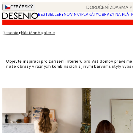
Skip
DORUČENÍ ZDARMA PŘ
CZE
ČESKÝ
to
BESTSELLERY
NOVINKY
PLAKÁTY
OBRAZY NA PLÁT
main
content.
▸
Desenio
Nástěnné galerie
Objevte inspiraci pro zařízení interiéru pro Váš domov právě me
naše obrazy v různých kombinacích s jinými barvami, styly vybave