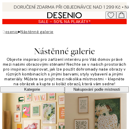
Skip
to
main
SALE - 50% NA PLAKÁTY*
content.
▸
Desenio
Nástěnné galerie
Nástěnné galerie
Objevte inspiraci pro zařízení interiéru pro Váš domov právě
mezi našimi obrazovými stěnami! Nechte se v našich prostorách
pro inspiraci inspirovat, jak lze použít dohromady naše obrazy v
různých kombinacích s jinými barvami, styly vybavení a jinými
materiály. Můžete se projít mezi několika místnostmi - klepněte
na obrázek a kupte si koláž obrazů, která vám sedne!
Kategorie
Nakupování podle místnosti