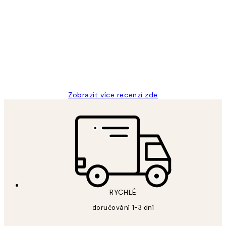
Recenze
zákazníků
Perfection
3 dub
Lucia D
Zobrazit více recenzí zde
RYCHLÉ
doručování 1-3 dní