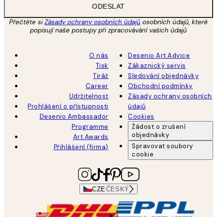
ODESLAT
Přečtěte si
Zásady ochrany osobních údajů
osobních údajů, které
popisují naše postupy při zpracovávání vašich údajů
O nás
Desenio Art Advice
Tisk
Zákaznický servis
Tiráž
Sledování objednávky
Career
Obchodní podmínky
Udržitelnost
Zásady ochrany osobních
Prohlášení o přístupnosti
údajů
Desenio Ambassador
Cookies
Programme
Žádost o zrušení
objednávky
Art Awards
Spravovat soubory
Přihlášení (firma)
cookie
CZE
ČESKÝ