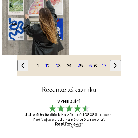
1
2
3
4
5
…
17
Recenze zákazníků
VYNIKAJÍCÍ
4.4 z 5 hvězdiček
Na základě 108386 recenzí.
Podívejte se zde na některé z recenzí.
Ověřený kupující