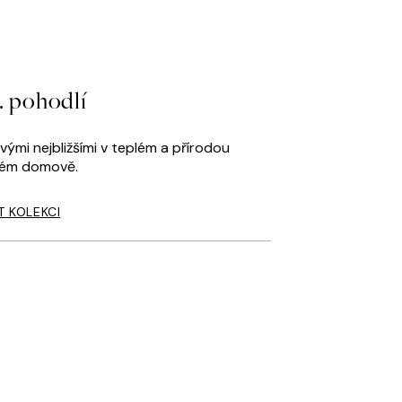
. pohodlí
svými nejbližšími v teplém a přírodou
ném domově.
T KOLEKCI