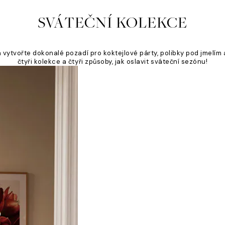
SVÁTEČNÍ KOLEKCE
ytvořte dokonalé pozadí pro koktejlové párty, polibky pod jmelím a
čtyři kolekce a čtyři způsoby, jak oslavit sváteční sezónu!