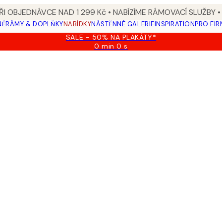
I OBJEDNÁVCE NAD 1 299 Kč • NABÍZÍME RÁMOVACÍ SLUŽBY •
NĚ
RÁMY & DOPLŇKY
NABÍDKY
NÁSTĚNNÉ GALERIE
INSPIRATION
PRO FIR
SALE - 50% NA PLAKÁTY*
0 min
0 s
Platné
do:
2026-
08-
09