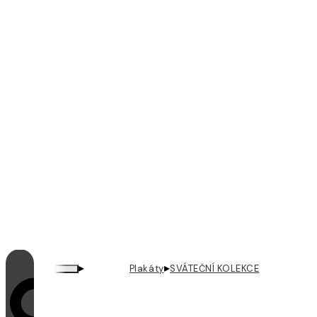
▸
▸
Plakáty
SVÁTEČNÍ KOLEKCE
Looping je zapnutý