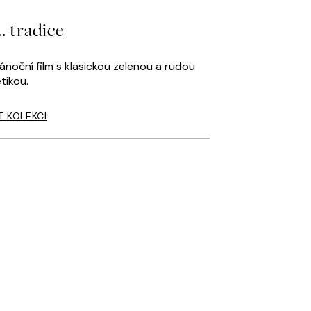
. tradice
noční film s klasickou zelenou a rudou
tikou.
T KOLEKCI