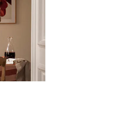
Product
slider