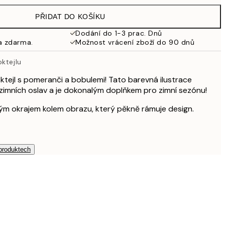
359 Kč
PŘIDAT DO KOŠÍKU
299 Kč
598 Kč
Dodání do 1-3 prac. Dnů
a zdarma.
Možnost vrácení zboží do 90 dnů
353,50 Kč
707 Kč
ktejlu
489,50 Kč
979 Kč
koktejl s pomeranči a bobulemi! Tato barevná ilustrace
zimních oslav a je dokonalým doplňkem pro zimní sezónu!
bílým okrajem kolem obrazu, který pěkně rámuje design.
 produktech