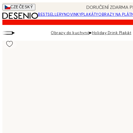
Skip
DORUČENÍ ZDARMA PŘ
CZE
ČESKÝ
to
BESTSELLERY
NOVINKY
PLAKÁTY
OBRAZY NA PLÁT
main
content.
▸
▸
Obrazy do kuchyně
Holiday Drink Plakát