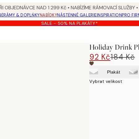
I OBJEDNÁVCE NAD 1 299 Kč • NABÍZÍME RÁMOVACÍ SLUŽBY •
NĚ
RÁMY & DOPLŇKY
NABÍDKY
NÁSTĚNNÉ GALERIE
INSPIRATION
PRO FIR
SALE - 50% NA PLAKÁTY*
Holiday Drink P
92 Kč
184 Kč
Plakát
Vybrat velikost