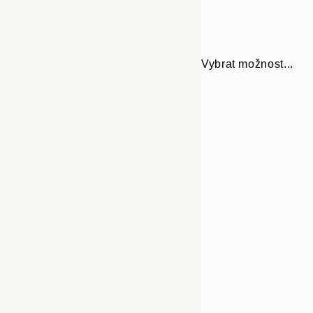
Vybrat možnost...
Frame
13x18 cm
options
21x30 cm