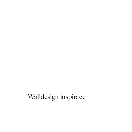
40%*
VYBRANÍ UMĚLCI
Sylvia Takken - Floating Fl
Od 215,40 Kč
359 Kč
Walldesign inspirace