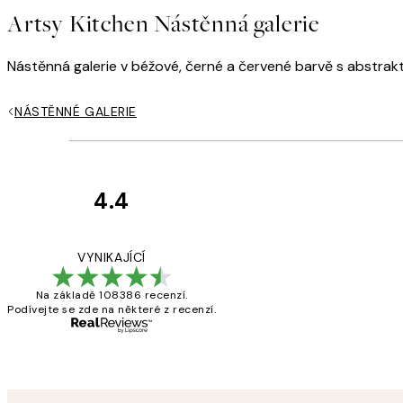
Artsy Kitchen Nástěnná galerie
Nástěnná galerie v béžové, černé a červené barvě s abstrakt
NÁSTĚNNÉ GALERIE
4.4
Recenze
zákazníků
Perfection
VYNIKAJÍCÍ
Na základě 108386 recenzí.
Podívejte se zde na některé z recenzí.
3 dub
Lucia D