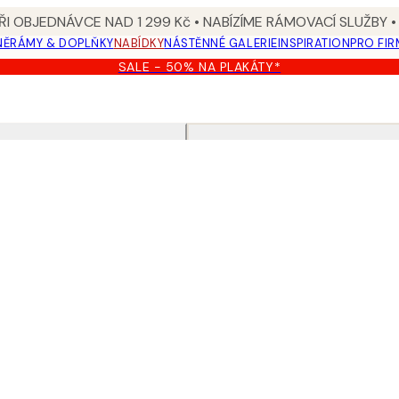
I OBJEDNÁVCE NAD 1 299 Kč • NABÍZÍME RÁMOVACÍ SLUŽBY •
NĚ
RÁMY & DOPLŇKY
NABÍDKY
NÁSTĚNNÉ GALERIE
INSPIRATION
PRO FIR
SALE - 50% NA PLAKÁTY*