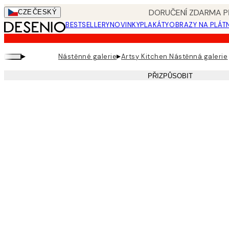
Skip
DORUČENÍ ZDARMA PŘ
CZE
ČESKÝ
to
BESTSELLERY
NOVINKY
PLAKÁTY
OBRAZY NA PLÁT
main
content.
▸
▸
Nástěnné galerie
Artsy Kitchen Nástěnná galerie
PŘIZPŮSOBIT