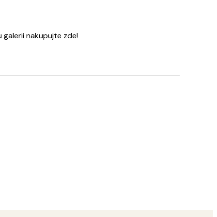
galerii nakupujte zde!
Ověřený kupující
Rychlé
18 bře
Tereza S