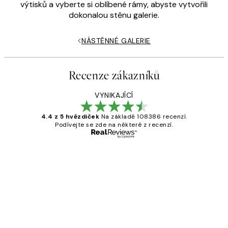
výtisků a vyberte si oblíbené rámy, abyste vytvořili
dokonalou stěnu galerie.
NÁSTĚNNÉ GALERIE
Recenze zákazníků
VYNIKAJÍCÍ
4.4 z 5 hvězdiček
Na základě 108386 recenzí.
Podívejte se zde na některé z recenzí.
Ověřený kupující
Recenze
zákazníků
Perfection
3 dub
Lucia D