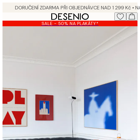
Skip
to
main
SALE - 50% NA PLAKÁTY*
content.