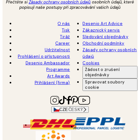
Přečtěte si
Zásady ochrany osobních údajů
osobních údajů, které
popisují naše postupy při zpracovávání vašich údajů
O nás
Desenio Art Advice
Tisk
Zákaznický servis
Tiráž
Sledování objednávky
Career
Obchodní podmínky
Udržitelnost
Zásady ochrany osobních
Prohlášení o přístupnosti
údajů
Desenio Ambassador
Cookies
Programme
Žádost o zrušení
objednávky
Art Awards
Spravovat soubory
Přihlášení (firma)
cookie
CZE
ČESKÝ