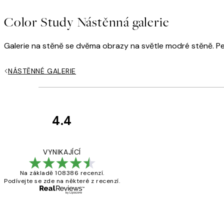
Color Study Nástěnná galerie
Galerie na stěně se dvěma obrazy na světle modré stěně. Per
NÁSTĚNNÉ GALERIE
4.4
Recenze
zákazníků
Perfection
VYNIKAJÍCÍ
Na základě 108386 recenzí.
Podívejte se zde na některé z recenzí.
3 dub
Lucia D