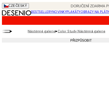
Skip
DORUČENÍ ZDARMA PŘ
CZE
ČESKÝ
to
BESTSELLERY
NOVINKY
PLAKÁTY
OBRAZY NA PLÁT
main
content.
▸
▸
Nástěnné galerie
Color Study Nástěnná galerie
PŘIZPŮSOBIT