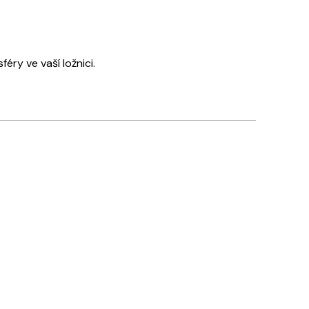
ry ve vaší ložnici.
Ověřený kupující
Rychlé
18 bře
Tereza S