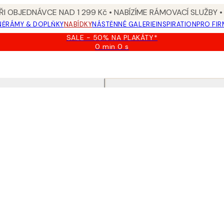
I OBJEDNÁVCE NAD 1 299 Kč • NABÍZÍME RÁMOVACÍ SLUŽBY •
NĚ
RÁMY & DOPLŇKY
NABÍDKY
NÁSTĚNNÉ GALERIE
INSPIRATION
PRO FIR
SALE - 50% NA PLAKÁTY*
0 min
0 s
Platné
do:
2026-
08-
09