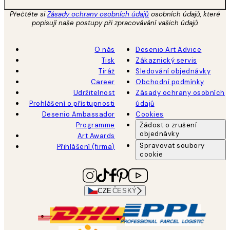
Přečtěte si
Zásady ochrany osobních údajů
osobních údajů, které
popisují naše postupy při zpracovávání vašich údajů
O nás
Desenio Art Advice
Tisk
Zákaznický servis
Tiráž
Sledování objednávky
Career
Obchodní podmínky
Udržitelnost
Zásady ochrany osobních
Prohlášení o přístupnosti
údajů
Desenio Ambassador
Cookies
Programme
Žádost o zrušení
objednávky
Art Awards
Spravovat soubory
Přihlášení (firma)
cookie
CZE
ČESKÝ