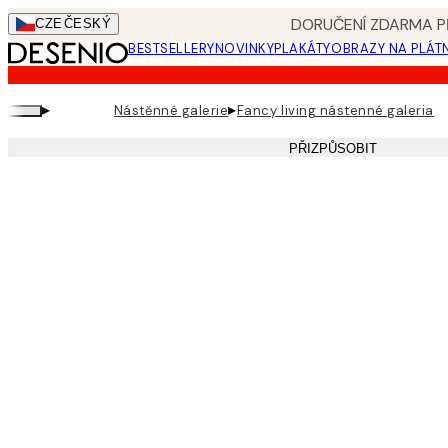
Skip
DORUČENÍ ZDARMA PŘ
CZE
ČESKÝ
to
BESTSELLERY
NOVINKY
PLAKÁTY
OBRAZY NA PLÁT
main
content.
▸
▸
Nástěnné galerie
Fancy living nástenné galeria
PŘIZPŮSOBIT