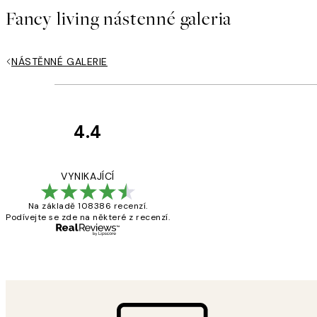
Fancy living nástenné galeria
NÁSTĚNNÉ GALERIE
4.4
Recenze
zákazníků
Perfection
VYNIKAJÍCÍ
Na základě 108386 recenzí.
Podívejte se zde na některé z recenzí.
3 dub
Lucia D