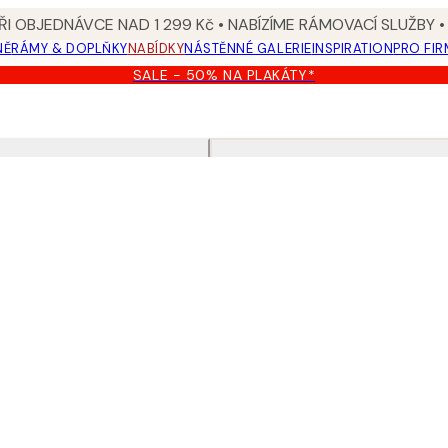
I OBJEDNÁVCE NAD 1 299 Kč • NABÍZÍME RÁMOVACÍ SLUŽBY •
NĚ
RÁMY & DOPLŇKY
NABÍDKY
NÁSTĚNNÉ GALERIE
INSPIRATION
PRO FIR
SALE - 50% NA PLAKÁTY*