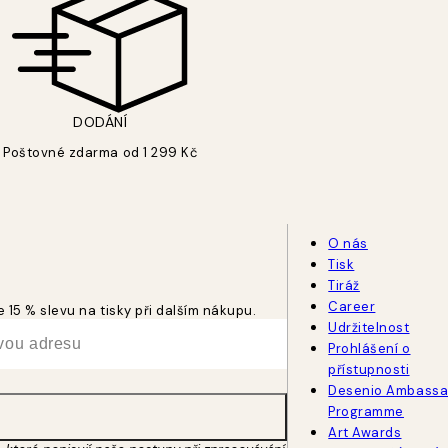
DODÁNÍ
Poštovné zdarma od 1 299 Kč
O nás
Tisk
Tiráž
Career
 15 % slevu na tisky při dalším nákupu.
Udržitelnost
Prohlášení o
přístupnosti
Desenio Ambassa
Programme
Art Awards