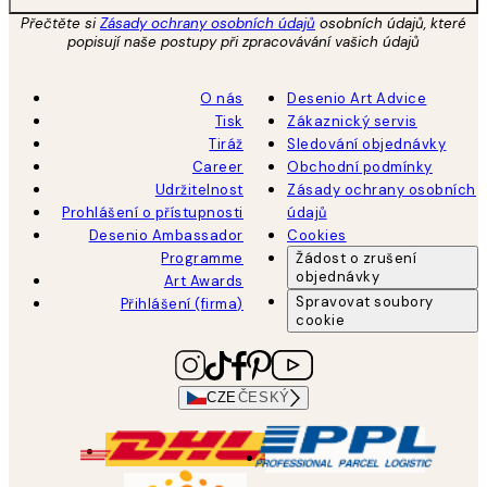
Přečtěte si
Zásady ochrany osobních údajů
osobních údajů, které
popisují naše postupy při zpracovávání vašich údajů
O nás
Desenio Art Advice
Tisk
Zákaznický servis
Tiráž
Sledování objednávky
Career
Obchodní podmínky
Udržitelnost
Zásady ochrany osobních
Prohlášení o přístupnosti
údajů
Desenio Ambassador
Cookies
Programme
Žádost o zrušení
objednávky
Art Awards
Spravovat soubory
Přihlášení (firma)
cookie
CZE
ČESKÝ