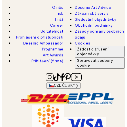
O nás
Desenio Art Advice
Tisk
Zákaznický servis
Tiráž
Sledování objednávky
Career
Obchodní podmínky
Udržitelnost
Zásady ochrany osobních
Prohlášení o přístupnosti
údajů
Desenio Ambassador
Cookies
Programme
Žádost o zrušení
objednávky
Art Awards
Spravovat soubory
Přihlášení (firma)
cookie
CZE
ČESKÝ