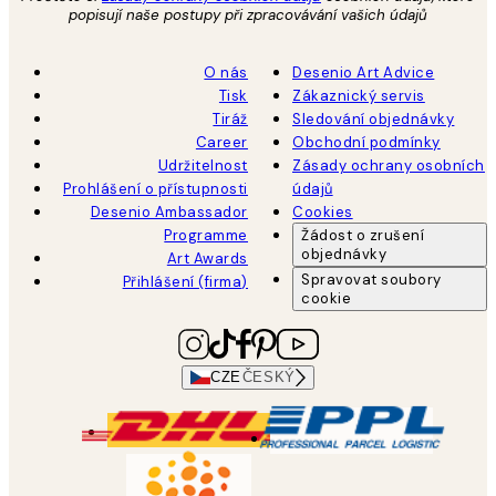
popisují naše postupy při zpracovávání vašich údajů
O nás
Desenio Art Advice
Tisk
Zákaznický servis
Tiráž
Sledování objednávky
Career
Obchodní podmínky
Udržitelnost
Zásady ochrany osobních
Prohlášení o přístupnosti
údajů
Desenio Ambassador
Cookies
Programme
Žádost o zrušení
objednávky
Art Awards
Spravovat soubory
Přihlášení (firma)
cookie
CZE
ČESKÝ