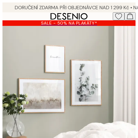
Skip
to
main
SALE - 50% NA PLAKÁTY*
content.