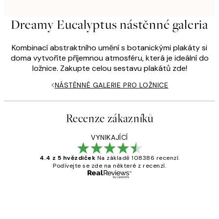
Dreamy Eucalyptus nástěnné galeria
Kombinací abstraktního umění s botanickými plakáty si
doma vytvoříte příjemnou atmosféru, která je ideální do
ložnice. Zakupte celou sestavu plakátů zde!
NÁSTĚNNÉ GALERIE PRO LOŽNICE
Recenze zákazníků
VYNIKAJÍCÍ
4.4 z 5 hvězdiček
Na základě 108386 recenzí.
Podívejte se zde na některé z recenzí.
Ověřený kupující
Recenze
zákazníků
Perfection