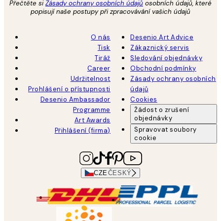
Přečtěte si
Zásady ochrany osobních údajů
osobních údajů, které
popisují naše postupy při zpracovávání vašich údajů
O nás
Desenio Art Advice
Tisk
Zákaznický servis
Tiráž
Sledování objednávky
Career
Obchodní podmínky
Udržitelnost
Zásady ochrany osobních
Prohlášení o přístupnosti
údajů
Desenio Ambassador
Cookies
Programme
Žádost o zrušení
objednávky
Art Awards
Spravovat soubory
Přihlášení (firma)
cookie
CZE
ČESKÝ