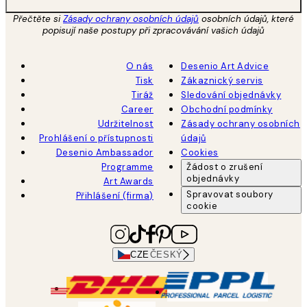
Přečtěte si
Zásady ochrany osobních údajů
osobních údajů, které
popisují naše postupy při zpracovávání vašich údajů
O nás
Desenio Art Advice
Tisk
Zákaznický servis
Tiráž
Sledování objednávky
Career
Obchodní podmínky
Udržitelnost
Zásady ochrany osobních
Prohlášení o přístupnosti
údajů
Desenio Ambassador
Cookies
Programme
Žádost o zrušení
objednávky
Art Awards
Spravovat soubory
Přihlášení (firma)
cookie
CZE
ČESKÝ