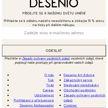
PŘIDEJTE SE K NAŠEMU SVĚTU UMĚNÍ
Přihlašte se k odběru našeho newsletteru a získejte 15 % slevu
na tisky při dalším nákupu.
*
Email
ODESLAT
Přečtěte si
Zásady ochrany osobních údajů
osobních údajů, které
popisují naše postupy při zpracovávání vašich údajů
O nás
Desenio Art Advice
Tisk
Zákaznický servis
Tiráž
Sledování objednávky
Career
Obchodní podmínky
Udržitelnost
Zásady ochrany osobních
Prohlášení o přístupnosti
údajů
Desenio Ambassador
Cookies