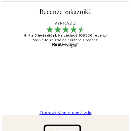
Recenze zákazníků
VYNIKAJÍCÍ
4.4 z 5 hvězdiček
Na základě 108386 recenzí.
Podívejte se zde na některé z recenzí.
Ověřený kupující
Recenze
zákazníků
Perfection
3 dub
Lucia D
Zobrazit více recenzí zde