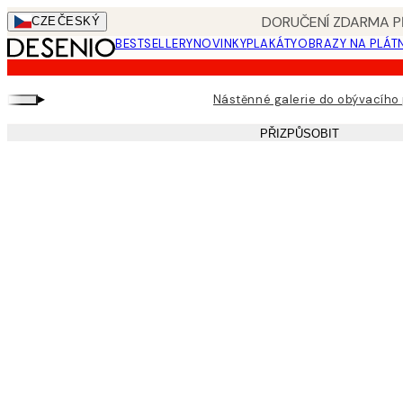
Skip
DORUČENÍ ZDARMA PŘ
CZE
ČESKÝ
to
BESTSELLERY
NOVINKY
PLAKÁTY
OBRAZY NA PLÁT
main
content.
▸
Nástěnné galerie do obývacího
PŘIZPŮSOBIT