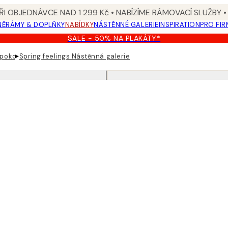
I OBJEDNÁVCE NAD 1 299 Kč • NABÍZÍME RÁMOVACÍ SLUŽBY •
NĚ
RÁMY & DOPLŇKY
NABÍDKY
NÁSTĚNNÉ GALERIE
INSPIRATION
PRO FIR
SALE - 50% NA PLAKÁTY*
▸
 pokoje
Spring feelings Nástěnná galerie