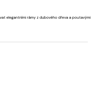
rovat elegantními rámy z dubového dřeva a poutavými
Ověřený kupující
Rychlé
18 bře
Tereza S