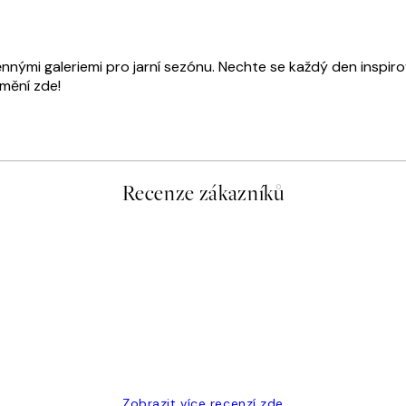
ěnnými galeriemi pro jarní sezónu. Nechte se každý den inspi
umění zde!
Recenze zákazníků
Zobrazit více recenzí zde