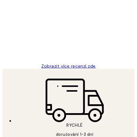
Ověřený kupující
Recenze
zákazníků
Perfection
3 dub
Lucia D
Zobrazit více recenzí zde
RYCHLÉ
doručování 1-3 dní