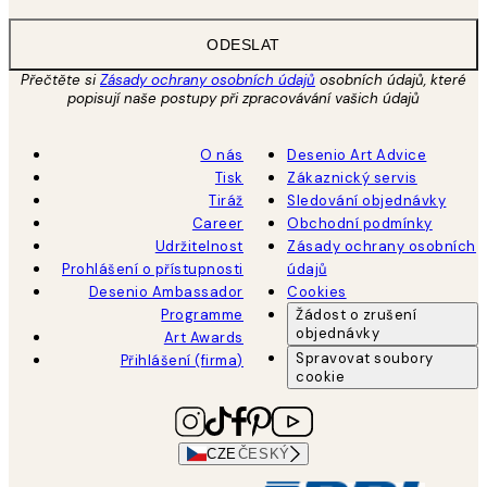
ODESLAT
Přečtěte si
Zásady ochrany osobních údajů
osobních údajů, které
popisují naše postupy při zpracovávání vašich údajů
O nás
Desenio Art Advice
Tisk
Zákaznický servis
Tiráž
Sledování objednávky
Career
Obchodní podmínky
Udržitelnost
Zásady ochrany osobních
Prohlášení o přístupnosti
údajů
Desenio Ambassador
Cookies
Programme
Žádost o zrušení
objednávky
Art Awards
Spravovat soubory
Přihlášení (firma)
cookie
CZE
ČESKÝ