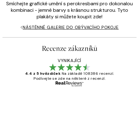
Smíchejte grafické umění s perokresbami pro dokonalou
kombinaci - jemné barvy s krásnou strukturou. Tyto
plakáty si můžete koupit zde!
NÁSTĚNNÉ GALERIE DO OBÝVACÍHO POKOJE
Recenze zákazníků
VYNIKAJÍCÍ
4.4 z 5 hvězdiček
Na základě 108386 recenzí.
Podívejte se zde na některé z recenzí.
Ověřený kupující
Recenze
zákazníků
Perfection
3 dub