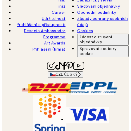
Tisk
Zákaznický servis
Tiráž
Sledování objednávky
Career
Obchodní podmínky
Udržitelnost
Zásady ochrany osobních
Prohlášení o přístupnosti
údajů
Desenio Ambassador
Cookies
Programme
Žádost o zrušení
objednávky
Art Awards
Spravovat soubory
Přihlášení (firma)
cookie
CZE
ČESKÝ